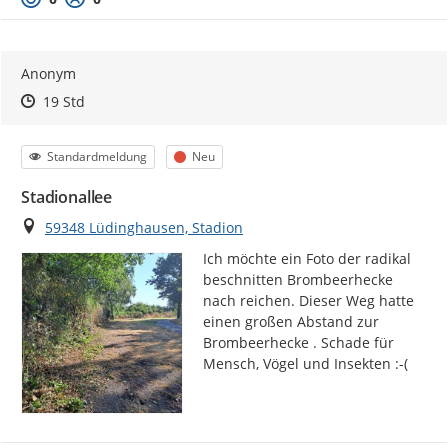
Anonym
Zeitpunkt des Erstellens
Zeitpunkt des Erstellens
Zur Äußerung
19 Std
Kategorie
Status
Standardmeldung
Neu
Stadionallee
Ort
59348 Lüdinghausen, Stadion
Ich möchte ein Foto der radikal 
beschnitten Brombeerhecke 
nach reichen. Dieser Weg hatte 
einen großen Abstand zur 
Brombeerhecke . Schade für 
Mensch, Vögel und Insekten :-(