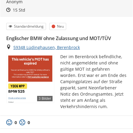
Anonym
Zeitpunkt des Erstellens
Zeitpunkt des Erstellens
Zur Äußerung
15 Std
Kategorie
Status
Standardmeldung
Neu
Englischer BMW ohne Zulassung und MOT/TÜV
Ort
59348 Lüdinghausen, Berenbrock
Der im Berenbrock befindliche, 
nicht angemeldete und ohne 
gültige MOT ist gefahren 
worden. Erst war er am Ende des 
Campingplatzes auf der Straße 
geparkt, samt Neonfarbener 
Notiz des Ordnungsamtes. Jetzt 
3 Bilder
steht er am Anfang als 
Verkehrshindernis rum.
0
0