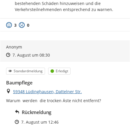
bestehenden Schäden hinzuweisen und die 
Verkehrsteilnehmenden entsprechend zu warnen.
3
0
Anonym
Zeitpunkt des Erstellens
Zeitpunkt des Erstellens
Zur Äußerung
7. August um 08:30
Kategorie
Status
Standardmeldung
Erledigt
Baumpflege
Ort
59348 Lüdinghausen, Dattelner Str.
Warum  werden  die trocken Äste nicht entfernt?
Rückmeldung
Zeitpunkt des Erstellens
7. August um 12:46