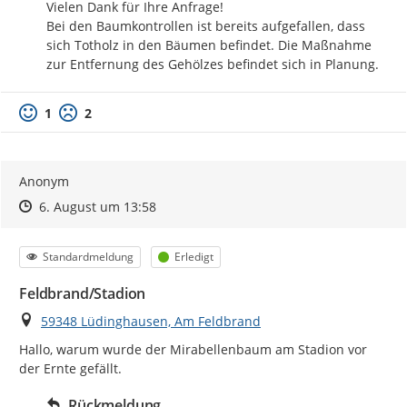
Vielen Dank für Ihre Anfrage! 

Bei den Baumkontrollen ist bereits aufgefallen, dass 
sich Totholz in den Bäumen befindet. Die Maßnahme 
zur Entfernung des Gehölzes befindet sich in Planung.
1
2
Anonym
Zeitpunkt des Erstellens
Zeitpunkt des Erstellens
Zur Äußerung
6. August um 13:58
Kategorie
Status
Standardmeldung
Erledigt
Feldbrand/Stadion
Ort
59348 Lüdinghausen, Am Feldbrand
Hallo, warum wurde der Mirabellenbaum am Stadion vor 
der Ernte gefällt.
Rückmeldung