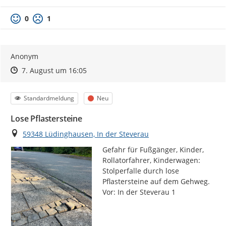
0
1
Anonym
Zeitpunkt des Erstellens
Zeitpunkt des Erstellens
Zur Äußerung
7. August um 16:05
Kategorie
Status
Standardmeldung
Neu
Lose Pflastersteine
Ort
59348 Lüdinghausen, In der Steverau
Gefahr für Fußgänger, Kinder, 
Rollatorfahrer, Kinderwagen: 
Stolperfalle durch lose 
Pflastersteine auf dem Gehweg. 
Vor: In der Steverau 1