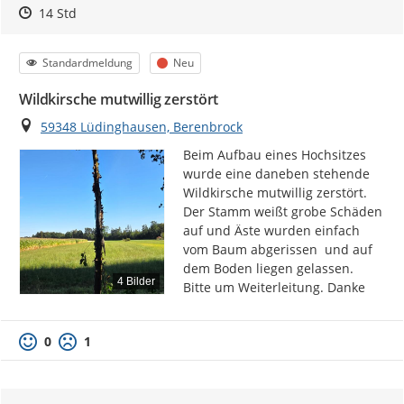
Zeitpunkt des Erstellens
Zeitpunkt des Erstellens
Zur Äußerung
14 Std
Kategorie
Status
Standardmeldung
Neu
Wildkirsche mutwillig zerstört
Ort
59348 Lüdinghausen, Berenbrock
Beim Aufbau eines Hochsitzes 
wurde eine daneben stehende 
Wildkirsche mutwillig zerstört. 
Der Stamm weißt grobe Schäden 
auf und Äste wurden einfach 
vom Baum abgerissen  und auf 
dem Boden liegen gelassen. 
4 Bilder
Bitte um Weiterleitung. Danke
0
1