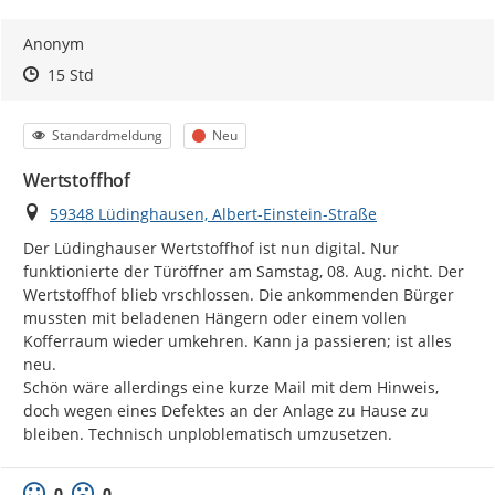
Anonym
Zeitpunkt des Erstellens
Zeitpunkt des Erstellens
Zur Äußerung
15 Std
Kategorie
Status
Standardmeldung
Neu
Wertstoffhof
Ort
59348 Lüdinghausen, Albert-Einstein-Straße
Der Lüdinghauser Wertstoffhof ist nun digital. Nur 
funktionierte der Türöffner am Samstag, 08. Aug. nicht. Der 
Wertstoffhof blieb vrschlossen. Die ankommenden Bürger 
mussten mit beladenen Hängern oder einem vollen 
Kofferraum wieder umkehren. Kann ja passieren; ist alles 
neu.

Schön wäre allerdings eine kurze Mail mit dem Hinweis, 
doch wegen eines Defektes an der Anlage zu Hause zu 
bleiben. Technisch unploblematisch umzusetzen.
0
0