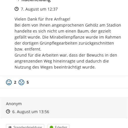
Zeitpunkt des Erstellens
7. August um 12:37
Vielen Dank für Ihre Anfrage! 

Bei dem von Ihnen angesprochenen Gehölz am Stadion 
handelte es sich nicht um einen Baum, der gezielt 
gefällt wurde. Die Mirabellenpflanze wurde im Rahmen 
der dortigen Grünpflegearbeiten zurückgeschnitten 
bzw. entfernt. 

Grund für die Arbeiten war, dass der Bewuchs in den 
angrenzenden Weg hineinragte und dadurch die 
Nutzung des Weges beeinträchtigt wurde.
2
5
Anonym
Zeitpunkt des Erstellens
Zeitpunkt des Erstellens
Zur Äußerung
6. August um 13:56
Kategorie
Status
Standardmeldung
Erledigt