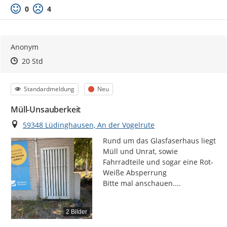
0
4
Anonym
Zeitpunkt des Erstellens
Zeitpunkt des Erstellens
Zur Äußerung
20 Std
Kategorie
Status
Standardmeldung
Neu
Müll-Unsauberkeit
Ort
59348 Lüdinghausen, An der Vogelrute
Rund um das Glasfaserhaus liegt 
Müll und Unrat, sowie 
Fahrradteile und sogar eine Rot- 
Weiße Absperrung

Bitte mal anschauen....
2 Bilder