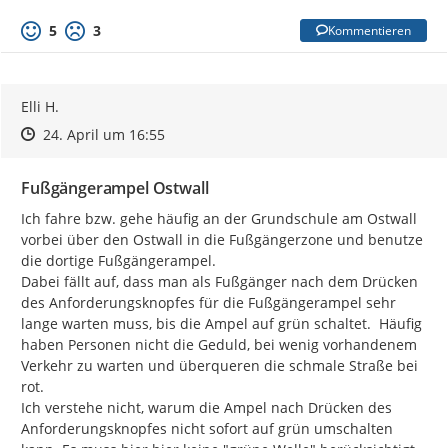
5
3
Kommentieren
Elli H.
Zeitpunkt des Erstellens
Zeitpunkt des Erstellens
Zur Äußerung
24. April um 16:55
Fußgängerampel Ostwall
Ich fahre bzw. gehe häufig an der Grundschule am Ostwall 
vorbei über den Ostwall in die Fußgängerzone und benutze 
die dortige Fußgängerampel.

Dabei fällt auf, dass man als Fußgänger nach dem Drücken 
des Anforderungsknopfes für die Fußgängerampel sehr 
lange warten muss, bis die Ampel auf grün schaltet.  Häufig 
haben Personen nicht die Geduld, bei wenig vorhandenem 
Verkehr zu warten und überqueren die schmale Straße bei 
rot.

Ich verstehe nicht, warum die Ampel nach Drücken des 
Anforderungsknopfes nicht sofort auf grün umschalten 