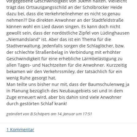
vorgegebene Geschwindigkeit von 30kmh halten. Vielleicht 
trägt das Ortsausgangsschild an der Scholbrocker Heide 
dazu bei, dass die Verkehrteilnehmer es nicht so genau 
nehmen?? Die direkten Anwohner an der Stadtfeldstraße 
können wohl ein Lied davon singen. Es kann doch nicht 
gewollt sein, dass der nordöstliche Zipfel von Lüdinghausen 
„Niemandsland“ ist. Aber das ist ein Thema für die 
Stadtverwaltung. Jedenfalls sorgen die Schlaglöcher, bzw. 
der schlechte Straßenbelag in Verbindung mit erhöhter 
Geschwindigkeit für eine erhebliche Lärmbelästigung zu 
allen Tages- und Nachtzeiten für die Anwohner. Kurzzeitig 
bekamen wir den Verkehrssmiley, der tatsächlich für ein 
wenig Ruhe gesorgt hat.

Man teilte uns bisher nur mit, dass der Baumschulenweg ja 
in Planung bezüglich des Neubaugebiets sei und in dem 
Zuge erneuert wird, aber bis dahin sind viele Anwohner 
durch gestörten Schlaf krank!
geändert von
B.Schäpers
am 14. Januar um 17:51
1 Kommentar