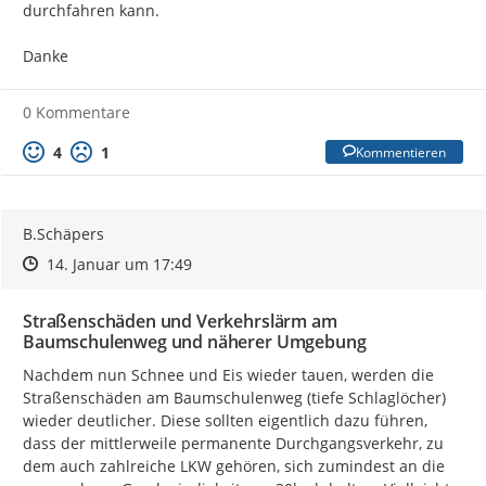
durchfahren kann.

Danke
0 Kommentare
4
1
Kommentieren
B.Schäpers
Zeitpunkt des Erstellens
Zeitpunkt des Erstellens
Zur Äußerung
14. Januar um 17:49
Straßenschäden und Verkehrslärm am
Baumschulenweg und näherer Umgebung
Nachdem nun Schnee und Eis wieder tauen, werden die 
Straßenschäden am Baumschulenweg (tiefe Schlaglöcher) 
wieder deutlicher. Diese sollten eigentlich dazu führen, 
dass der mittlerweile permanente Durchgangsverkehr, zu 
dem auch zahlreiche LKW gehören, sich zumindest an die 