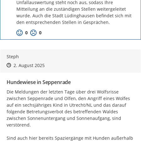
Unfallauswertung steht noch aus, sodass Ihre 
Mitteilung an die zuständigen Stellen weitergeleitet 
wurde. Auch die Stadt Lüdinghausen befindet sich mit 
den entsprechenden Stellen in Gesprächen.
0
0
Steph
Zeitpunkt des Erstellens
Zeitpunkt des Erstellens
Zur Äußerung
2. August 2025
Hundewiese in Seppenrade
Die Meldungen der letzten Tage über drei Wolfsrisse 
zwischen Seppenrade und Olfen, den Angriff eines Wolfes 
auf ein sechsjähriges Kind in Utrecht/NL und das darauf 
folgende Betretungsverbot des betreffenden Waldes 
zwischen Sonnenuntergang und Sonnenaufgang, sind 
verstörend.

Sind auch hier bereits Spaziergänge mit Hunden außerhalb 