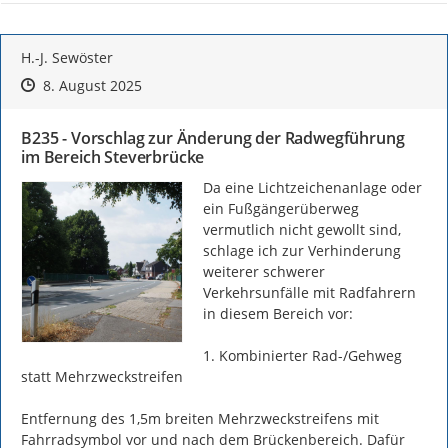
H.-J. Sewöster
Zeitpunkt des Erstellens
Zeitpunkt des Erstellens
Zur Äußerung
8. August 2025
B235 - Vorschlag zur Änderung der Radwegführung
im Bereich Steverbrücke
Da eine Lichtzeichenanlage oder 
ein Fußgängerüberweg 
vermutlich nicht gewollt sind, 
schlage ich zur Verhinderung 
weiterer schwerer 
Verkehrsunfälle mit Radfahrern 
in diesem Bereich vor:

1. Kombinierter Rad-/Gehweg 
statt Mehrzweckstreifen

Entfernung des 1,5m breiten Mehrzweckstreifens mit 
Fahrradsymbol vor und nach dem Brückenbereich. Dafür 