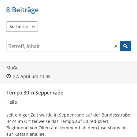
8
Beiträge
Sortieren
5 Einträge verfügbar. Benutzen Sie "Pfeiltaste oben" und "Pfeil
Suche nach Beiträgen und Kommentaren
MoGu
Zeitpunkt des Erstellens
Zeitpunkt des Erstellens
Zur Äußerung
27. April um 13:35
Tempo 30 in Seppenrade
Hallo,

seit einiger Zeit wurde in Seppenrade auf der Bundesstraße 
B474 im Ort teilweise das Tempo auf 30 reduziert.

Beginnend von Olfen aus kommend ab dem Josefshaus bis 
zur Kastanienallee.
