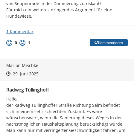
von Seppenrade in der Dämmerung zu riskant?!

Für mich ein weiteres dringendes Argument für eine 
Hundewiese.
1 Kommentar
0
1
Kommentieren
Marion Mischke
Zeitpunkt des Erstellens
Zeitpunkt des Erstellens
Zur Äußerung
29. Juni 2025
Radweg Tüllinghoff
Hallo,

der Radweg Tüllinghoffer Straße Richtung Selm befindet 
sich in einem sehr schlechten Zustand. Es wäre 
wünschenswert, wenn die Sanierung dieses Weges in der 
nächstmöglichen Haushaltsplanung berücksichtigt würde. 
Man kann nur mit verringerter Geschwindigkeit fahren, um 