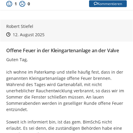
1
0
Kommentieren
Robert Stiefel
Zeitpunkt des Erstellens
Zeitpunkt des Erstellens
Zur Äußerung
12. August 2025
Offene Feuer in der Kleingartenanlage an der Valve
Guten Tag,

ich wohne im Paterkamp und stelle häufig fest, dass in der 
genannten Kleingartenanlage offene Feuer brennen. 
Während des Tages wird Gartenabfall, mit nicht 
unerheblicher Rauchentwicklung verbrannt, so dass wir im 
Sommer die Fenster schließen müssen. An lauen 
Sommerabenden werden in geselliger Runde offene Feuer 
entzündet.

Soweit ich informiert bin, ist das gem. BImSchG nicht 
erlaubt. Es sei denn, die zuständigen Behörden habe eine 