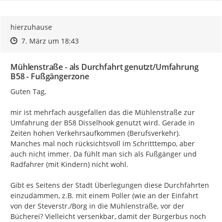
hierzuhause
Zeitpunkt des Erstellens
Zeitpunkt des Erstellens
Zur Äußerung
7. März um 18:43
Mühlenstraße - als Durchfahrt genutzt/Umfahrung
B58 - Fußgängerzone
Guten Tag,

mir ist mehrfach ausgefallen das die Mühlenstraße zur 
Umfahrung der B58 Disselhook genutzt wird. Gerade in 
Zeiten hohen Verkehrsaufkommen (Berufsverkehr). 
Manches mal noch rücksichtsvoll im Schritttempo, aber 
auch nicht immer. Da fühlt man sich als Fußgänger und 
Radfahrer (mit Kindern) nicht wohl.

Gibt es Seitens der Stadt Überlegungen diese Durchfahrten 
einzudämmen, z.B. mit einem Poller (wie an der Einfahrt 
von der Steverstr./Borg in die Mühlenstraße, vor der 
Bücherei? Vielleicht versenkbar, damit der Bürgerbus noch 