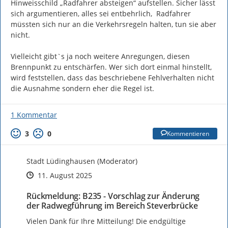
Hinweisschild „Radfahrer absteigen“ aufstellen. Sicher lässt 
sich argumentieren, alles sei entbehrlich,  Radfahrer 
müssten sich nur an die Verkehrsregeln halten, tun sie aber 
nicht.

Vielleicht gibt`s ja noch weitere Anregungen, diesen 
Brennpunkt zu entschärfen. Wer sich dort einmal hinstellt, 
wird feststellen, dass das beschriebene Fehlverhalten nicht 
die Ausnahme sondern eher die Regel ist.
1 Kommentar
3
0
Kommentieren
Stadt Lüdinghausen (Moderator)
Zeitpunkt des Erstellens
Zeitpunkt des Erstellens
Zur Äußerung
11. August 2025
Rückmeldung: B235 - Vorschlag zur Änderung
der Radwegführung im Bereich Steverbrücke
Vielen Dank für Ihre Mitteilung! Die endgültige 