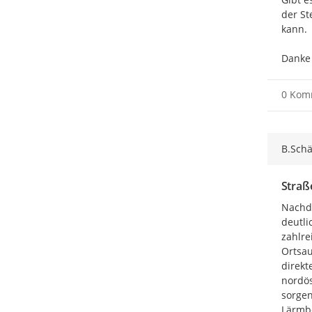
der St
kann.

Danke
0 Kom
B.Sch
Straß
Nachde
deutli
zahlre
Ortsau
direkt
nordös
sorgen
Lärmbe