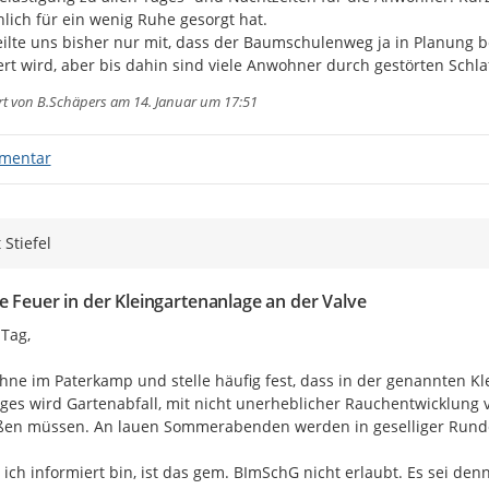
hlich für ein wenig Ruhe gesorgt hat.

ilte uns bisher nur mit, dass der Baumschulenweg ja in Planung 
rt wird, aber bis dahin sind viele Anwohner durch gestörten Schla
rt von
B.Schäpers
am 14. Januar um 17:51
mentar
 Stiefel
e Feuer in der Kleingartenanlage an der Valve
Tag,

hne im Paterkamp und stelle häufig fest, dass in der genannten K
ges wird Gartenabfall, mit nicht unerheblicher Rauchentwicklung v
ßen müssen. An lauen Sommerabenden werden in geselliger Runde 
 ich informiert bin, ist das gem. BImSchG nicht erlaubt. Es sei d