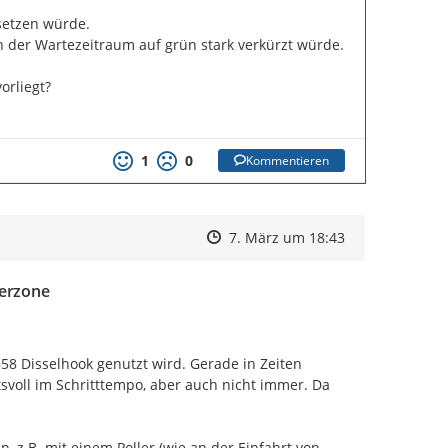
setzen würde.

 der Wartezeitraum auf grün stark verkürzt würde.

rliegt?

1
0
Kommentieren
Zeitpunkt des Erstellens
Zeitpunkt des Erstellens
Zur Äußerung
7. März um 18:43
gerzone
8 Disselhook genutzt wird. Gerade in Zeiten 
oll im Schritttempo, aber auch nicht immer. Da 
z.B. mit einem Poller (wie an der Einfahrt von 