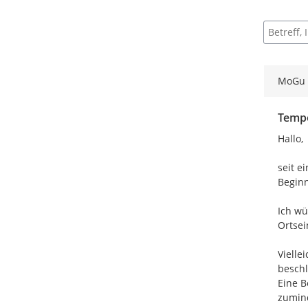
5 Einträg
Suche na
MoGu
Tempo
Hallo,

seit e
Beginn
Ich wü
Ortsei
Vielle
beschl
Eine B
zumind