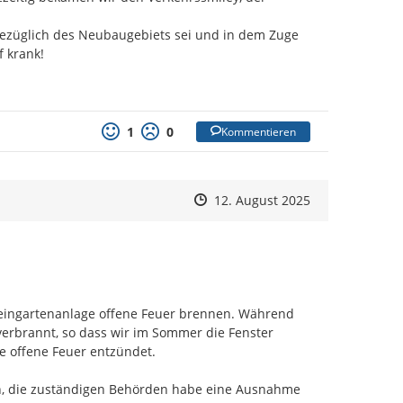
bezüglich des Neubaugebiets sei und in dem Zuge 
f krank!
1
0
Kommentieren
Zeitpunkt des Erstellens
Zeitpunkt des Erstellens
Zur Äußerung
12. August 2025
leingartenanlage offene Feuer brennen. Während 
erbrannt, so dass wir im Sommer die Fenster 
offene Feuer entzündet.

enn, die zuständigen Behörden habe eine Ausnahme 