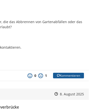
, die das Abbrennen von Gartenabfällen oder das 
laubt?

ontaktieren.

0
1
Kommentieren
Zeitpunkt des Erstellens
Zeitpunkt des Erstellens
Zur Äußerung
8. August 2025
everbrücke