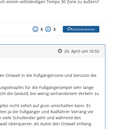
ch einem vollständigen Tempo 30 Zone zu äußern?

5
3
Kommentieren
Zeitpunkt des Erstellens
Zeitpunkt des Erstellens
Zur Äußerung
24. April um 16:55
en Ostwall in die Fußgängerzone und benutze die 
ungsknopfes für die Fußgängerampel sehr lange 
icht die Geduld, bei wenig vorhandenem Verkehr zu 
es nicht sofort auf grün umschalten kann. Es 
ten ja die Fußgänger und Radfahrer Vorrang vor 
m viele Schulkinder geht und während des 
ll überqueren, als Autos den Ostwall entlang 