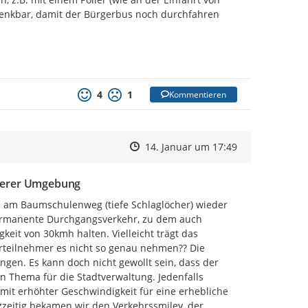
rsenkbar, damit der Bürgerbus noch durchfahren 
4
1
Kommentieren
Zeitpunkt des Erstellens
Zeitpunkt des Erstellens
Zur Äußerung
14. Januar um 17:49
herer Umgebung
am Baumschulenweg (tiefe Schlaglöcher) wieder 
 permanente Durchgangsverkehr, zu dem auch 
it von 30kmh halten. Vielleicht trägt das 
rteilnehmer es nicht so genau nehmen?? Die 
gen. Es kann doch nicht gewollt sein, dass der 
n Thema für die Stadtverwaltung. Jedenfalls 
mit erhöhter Geschwindigkeit für eine erhebliche 
zeitig bekamen wir den Verkehrssmiley, der 