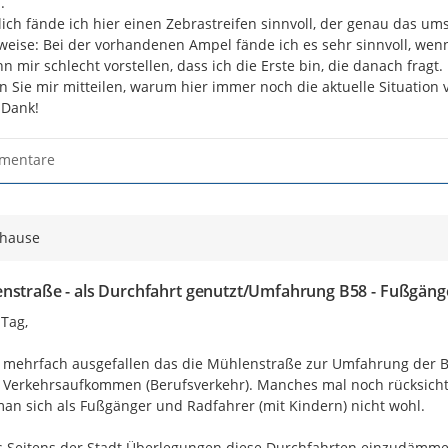


lich fände ich hier einen Zebrastreifen sinnvoll, der genau das um
weise: Bei der vorhandenen Ampel fände ich es sehr sinnvoll, wenn
nn mir schlecht vorstellen, dass ich die Erste bin, die danach fragt.

 Sie mir mitteilen, warum hier immer noch die aktuelle Situation vo
 Dank!
mentare
uhause
nstraße - als Durchfahrt genutzt/Umfahrung B58 - Fußgän
Tag,

t mehrfach ausgefallen das die Mühlenstraße zur Umfahrung der B5
Verkehrsaufkommen (Berufsverkehr). Manches mal noch rücksichtsv
man sich als Fußgänger und Radfahrer (mit Kindern) nicht wohl.

s Seitens der Stadt Überlegungen diese Durchfahrten einzudämmen, 