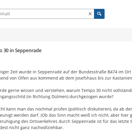
e verfügbar. Benutzen Sie "Pfeiltaste oben" und "Pfeiltaste unten"
ch Beiträgen und Kommentaren
 30 in Seppenrade
iniger Zeit wurde in Seppenrade auf der Bundesstraße B474 im Ort 
end von Olfen aus kommend ab dem Josefshaus bis zur Kastaniena
rde gerne wissen und verstehen, warum Tempo 30 nicht vollständi
ngangsschild (in Richtung Dülmen) durchgezogen wurde?

icht kann man das nochmal prüfen (politisch diskutieren), da ab der
eunigt werden darf. (Ob das Sinn macht weiß ich nicht, aber hier g
eruhigung des Ortsverkehres durch Seppenrade ist für das letzte S
est nicht ganz nachvollziehbar.
