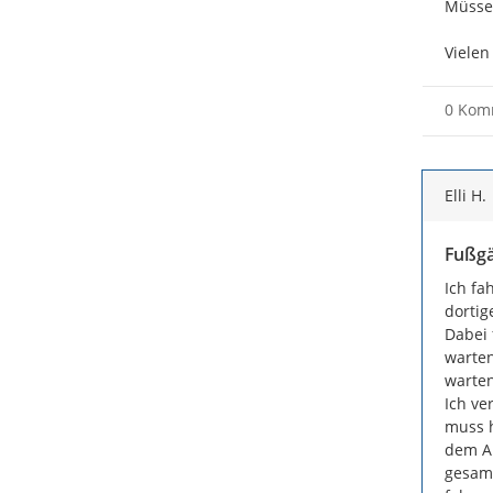
Müssen
Vielen
0 Kom
Elli H.
Fußgä
Ich fa
dortig
Dabei 
warten
warten
Ich ve
muss h
dem Au
gesamt