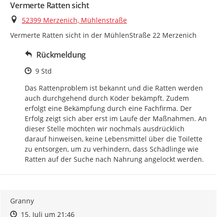
Vermerte Ratten sicht
Ort
52399 Merzenich, Mühlenstraße
Vermerte Ratten sicht in der MühlenStraße 22 Merzenich
Rückmeldung
Zeitpunkt des Erstellens
9 Std
Das Rattenproblem ist bekannt und die Ratten werden 
auch durchgehend durch Köder bekämpft. Zudem 
erfolgt eine Bekämpfung durch eine Fachfirma. Der 
Erfolg zeigt sich aber erst im Laufe der Maßnahmen. An 
dieser Stelle möchten wir nochmals ausdrücklich 
darauf hinweisen, keine Lebensmittel über die Toilette 
zu entsorgen, um zu verhindern, dass Schädlinge wie 
Ratten auf der Suche nach Nahrung angelockt werden.
Granny
Zeitpunkt des Erstellens
Zeitpunkt des Erstellens
Zur Äußerung
15. Juli um 21:46