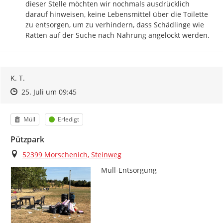
dieser Stelle möchten wir nochmals ausdrücklich 
darauf hinweisen, keine Lebensmittel über die Toilette 
zu entsorgen, um zu verhindern, dass Schädlinge wie 
Ratten auf der Suche nach Nahrung angelockt werden.
K. T.
Zeitpunkt des Erstellens
Zeitpunkt des Erstellens
Zur Äußerung
25. Juli um 09:45
Kategorie
Status
Müll
Erledigt
Pützpark
Ort
52399 Morschenich, Steinweg
Müll-Entsorgung