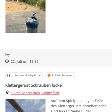
Ivy
Zeitpunkt des Erstellens
Zeitpunkt des Erstellens
Zur Äußerung
22. Juli um 15:32
Kategorie
Status
Spiel- und Bolzplätze
In Bearbeitung
Klettergerüst Schrauben locker
Ort
52399 Merzenich, Steinpfahl
Auf dem Spielplatz liegen Teile 
des Klettergerüsts daneben oder 
sind locker. Siehe Bilder