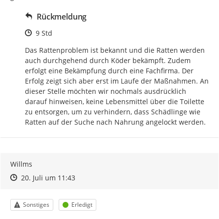
Rückmeldung
Zeitpunkt des Erstellens
9 Std
Das Rattenproblem ist bekannt und die Ratten werden 
auch durchgehend durch Köder bekämpft. Zudem 
erfolgt eine Bekämpfung durch eine Fachfirma. Der 
Erfolg zeigt sich aber erst im Laufe der Maßnahmen. An 
dieser Stelle möchten wir nochmals ausdrücklich 
darauf hinweisen, keine Lebensmittel über die Toilette 
zu entsorgen, um zu verhindern, dass Schädlinge wie 
Ratten auf der Suche nach Nahrung angelockt werden.
Willms
Zeitpunkt des Erstellens
Zeitpunkt des Erstellens
Zur Äußerung
20. Juli um 11:43
Kategorie
Status
Sonstiges
Erledigt