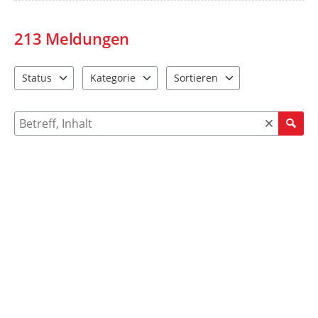
213
Meldungen
Status
Kategorie
Sortieren
2 Einträge verfügbar. Benutzen Sie "Pfeiltaste oben" und "Pfeil
8 Einträge verfügbar. Benutzen Sie "Pfeiltaste ob
2 Einträge verfügbar. Benutzen 
Suche nach Meldungen und Kommentaren