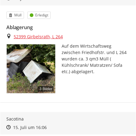
Kategorie
Status
Müll
Erledigt
Ablagerung
Ort
52399 Girbelsrath, L 264
Auf dem Wirtschaftsweg 
zwischen Friedhofstr. und L 264 
wurden ca. 3 qm3 Müll ( 
Kühlschrank/ Matratzen/ Sofa 
etc.) abgelagert.
3 Bilder
Sacotina
Zeitpunkt des Erstellens
Zeitpunkt des Erstellens
Zur Äußerung
15. Juli um 16:06