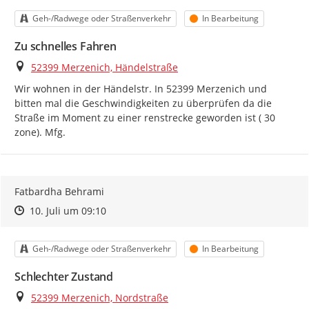
Kategorie
Status
Geh-/Radwege oder Straßenverkehr
In Bearbeitung
Zu schnelles Fahren
Ort
52399 Merzenich, Händelstraße
Wir wohnen in der Händelstr. In 52399 Merzenich und 
bitten mal die Geschwindigkeiten zu überprüfen da die 
Straße im Moment zu einer renstrecke geworden ist ( 30 
zone). Mfg.
Fatbardha Behrami
Zeitpunkt des Erstellens
Zeitpunkt des Erstellens
Zur Äußerung
10. Juli um 09:10
Kategorie
Status
Geh-/Radwege oder Straßenverkehr
In Bearbeitung
Schlechter Zustand
Ort
52399 Merzenich, Nordstraße