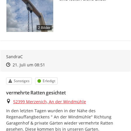
2 Bilder
SandraC
Zeitpunkt des Erstellens
Zeitpunkt des Erstellens
Zur Äußerung
21. Juli um 08:51
Kategorie
Status
Sonstiges
Erledigt
vermehrte Ratten gesichtet
Ort
52399 Merzenich, An der Windmühle
In den letzten Tagen wurden in der Nähe des 
Regenauffangbeckens " An der Windmühle" Richtung 
Garagenhof & private Gärten wieder vermehrte Ratten 
gesehen. Diese kommen bis in unseren Garten.