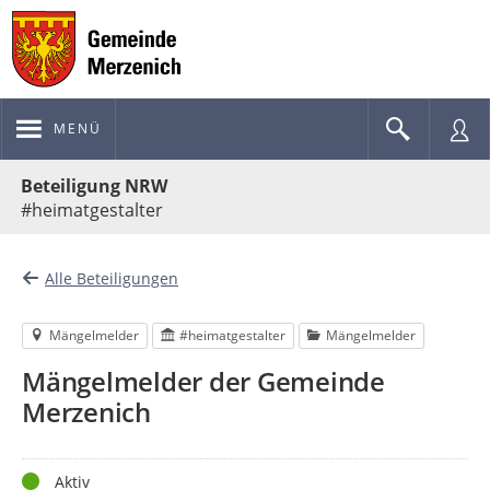
MENÜ
Portalnavigation
Beteiligung NRW
#heimatgestalter
Alle Beteiligungen
Mängelmelder
#heimatgestalter
Mängelmelder
Mängelmelder der Gemeinde
Merzenich
Status
Aktiv