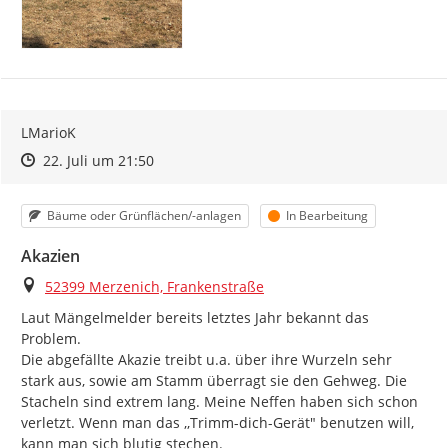
LMarioK
Zeitpunkt des Erstellens
Zeitpunkt des Erstellens
Zur Äußerung
22. Juli um 21:50
Kategorie
Status
Bäume oder Grünflächen/-anlagen
In Bearbeitung
Akazien
Ort
52399 Merzenich, Frankenstraße
Laut Mängelmelder bereits letztes Jahr bekannt das 
Problem.

Die abgefällte Akazie treibt u.a. über ihre Wurzeln sehr 
stark aus, sowie am Stamm überragt sie den Gehweg. Die 
Stacheln sind extrem lang. Meine Neffen haben sich schon 
verletzt. Wenn man das ,,Trimm-dich-Gerät" benutzen will, 
kann man sich blutig stechen.
