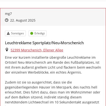
mg7
Zeitpunkt des Erstellens
Zeitpunkt des Erstellens
Zur Äußerung
22. August 2025
Kategorie
Status
Sonstiges
Erledigt
Leuchtreklame Sportplatz/Neu-Morschenich
Ort
52399 Morschenich, Ellener Allee
Eine vor kurzem installierte übergroße Leuchtreklame im 
Ortsteil Neu-Morschenich am Rande des Fußballplatzes, ist 
mit ihrem äußerst grellem Licht und flackern beim wechseln 
der einzelnen Werbeblöcke, ein echtes Ärgernis.

Zudem ist sie so ausgerichtet, dass sie die 
gegenüberliegenden Häuser im Merzpark, des nachts hell 
erleuchtet. Dies führt dazu, dass man im Wohnzimmer oder 
auf dem Balkon sitzend, indirekt ständig diesem 
nervtötendem Lichtwechsel im 10 Sekundentakt ausgesetzt 