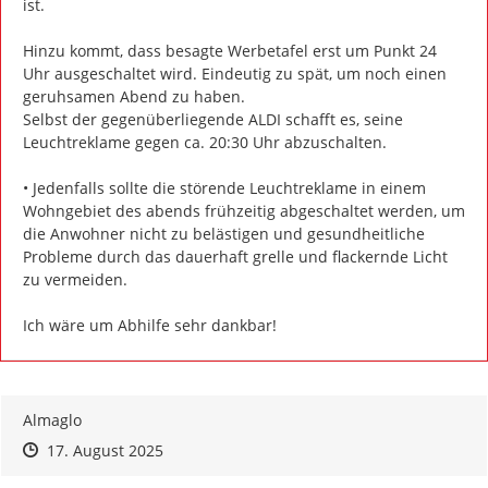
ist.

Hinzu kommt, dass besagte Werbetafel erst um Punkt 24 
Uhr ausgeschaltet wird. Eindeutig zu spät, um noch einen 
geruhsamen Abend zu haben.

Selbst der gegenüberliegende ALDI schafft es, seine 
Leuchtreklame gegen ca. 20:30 Uhr abzuschalten.

• Jedenfalls sollte die störende Leuchtreklame in einem 
Wohngebiet des abends frühzeitig abgeschaltet werden, um 
die Anwohner nicht zu belästigen und gesundheitliche 
Probleme durch das dauerhaft grelle und flackernde Licht 
zu vermeiden.

Ich wäre um Abhilfe sehr dankbar!
Almaglo
Zeitpunkt des Erstellens
Zeitpunkt des Erstellens
Zur Äußerung
17. August 2025