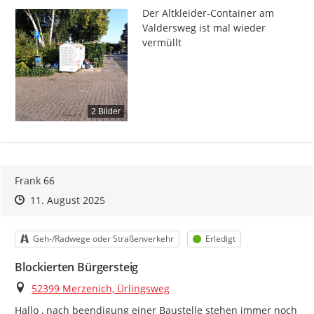
Der Altkleider-Container am 
Valdersweg ist mal wieder 
vermüllt
2 Bilder
Frank 66
Zeitpunkt des Erstellens
Zeitpunkt des Erstellens
Zur Äußerung
11. August 2025
Kategorie
Status
Geh-/Radwege oder Straßenverkehr
Erledigt
Blockierten Bürgersteig
Ort
52399 Merzenich, Ürlingsweg
Hallo , nach beendigung einer Baustelle stehen immer noch 