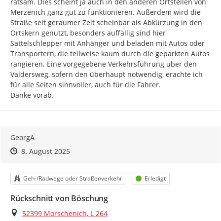
ratsam. Dies scheint ja auch in den anderen Ortsteilen von 
Merzenich ganz gut zu funktionieren. Außerdem wird die 
Straße seit geraumer Zeit scheinbar als Abkürzung in den 
Ortskern genutzt, besonders auffällig sind hier 
Sattelschlepper mit Anhänger und beladen mit Autos oder 
Transportern, die teilweise kaum durch die geparkten Autos 
rangieren. Eine vorgegebene Verkehrsführung über den 
Valdersweg, sofern den überhaupt notwendig, erachte ich 
für alle Seiten sinnvoller, auch für die Fahrer.

Danke vorab.
GeorgA
Zeitpunkt des Erstellens
Zeitpunkt des Erstellens
Zur Äußerung
8. August 2025
Kategorie
Status
Geh-/Radwege oder Straßenverkehr
Erledigt
Rückschnitt von Böschung
Ort
52399 Morschenich, L 264