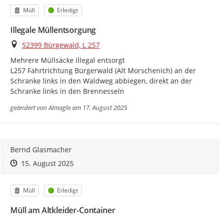
Kategorie
Status
Müll
Erledigt
Illegale Müllentsorgung
Ort
52399 Bürgewald, L 257
Mehrere Müllsäcke illegal entsorgt

L257 Fahrtrichtung Bürgerwald (Alt Morschenich) an der 
Schranke links in den Waldweg abbiegen, direkt an der 
Schranke links in den Brennesseln
geändert von
Almaglo
am 17. August 2025
Bernd Glasmacher
Zeitpunkt des Erstellens
Zeitpunkt des Erstellens
Zur Äußerung
15. August 2025
Kategorie
Status
Müll
Erledigt
Müll am Altkleider-Container