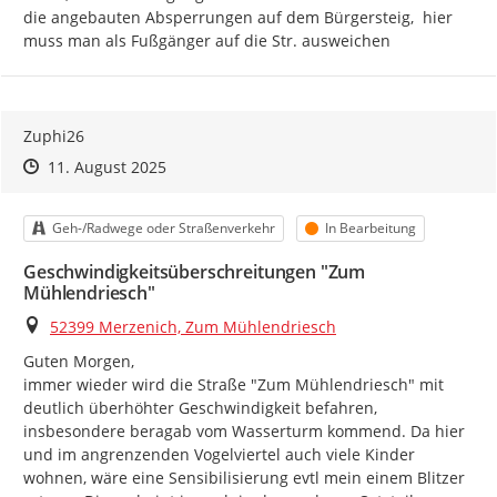
die angebauten Absperrungen auf dem Bürgersteig,  hier 
muss man als Fußgänger auf die Str. ausweichen
Zuphi26
Zeitpunkt des Erstellens
Zeitpunkt des Erstellens
Zur Äußerung
11. August 2025
Kategorie
Status
Geh-/Radwege oder Straßenverkehr
In Bearbeitung
Geschwindigkeitsüberschreitungen "Zum
Mühlendriesch"
Ort
52399 Merzenich, Zum Mühlendriesch
Guten Morgen,

immer wieder wird die Straße "Zum Mühlendriesch" mit 
deutlich überhöhter Geschwindigkeit befahren, 
insbesondere beragab vom Wasserturm kommend. Da hier 
und im angrenzenden Vogelviertel auch viele Kinder 
wohnen, wäre eine Sensibilisierung evtl mein einem Blitzer 