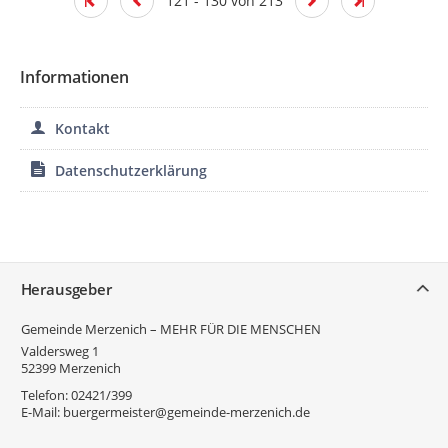
121 - 130 von 213
Informationen
Kontakt
Datenschutzerklärung
Service
Herausgeber
Gemeinde Merzenich – MEHR FÜR DIE MENSCHEN
Valdersweg 1
52399
Merzenich
Telefon:
02421/399
E-Mail:
buergermeister@gemeinde-merzenich.de