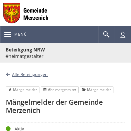
MENÜ
Portalnavigation
Beteiligung NRW
#heimatgestalter
Alle Beteiligungen
Mängelmelder
#heimatgestalter
Mängelmelder
Mängelmelder der Gemeinde
Merzenich
Status
Aktiv