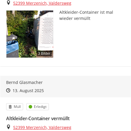
Ort
52399 Merzenich, Valdersweg
Altkleider-Container ist mal 
wieder vermüllt
3 Bilder
Bernd Glasmacher
Zeitpunkt des Erstellens
Zeitpunkt des Erstellens
Zur Äußerung
13. August 2025
Kategorie
Status
Müll
Erledigt
Altkleider-Container vermüllt
Ort
52399 Merzenich, Valdersweg