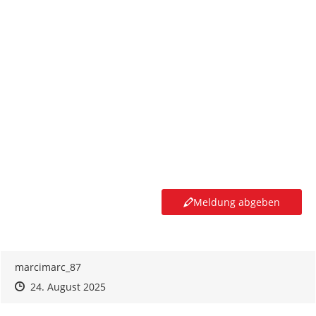
Meldung abgeben
marcimarc_87
Zeitpunkt des Erstellens
Zeitpunkt des Erstellens
Zur Äußerung
24. August 2025