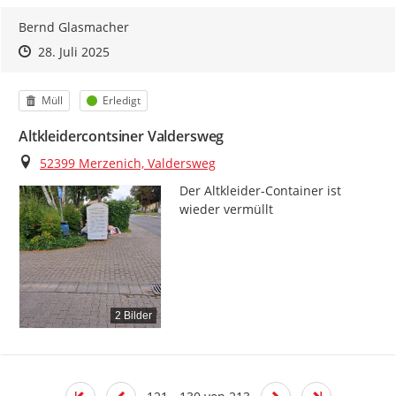
Bernd Glasmacher
Zeitpunkt des Erstellens
Zeitpunkt des Erstellens
Zur Äußerung
28. Juli 2025
Kategorie
Status
Müll
Erledigt
Altkleidercontsiner Valdersweg
Ort
52399 Merzenich, Valdersweg
Der Altkleider-Container ist 
wieder vermüllt
2 Bilder