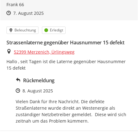
Frank 66
Zeitpunkt des Erstellens
Zeitpunkt des Erstellens
Zur Äußerung
7. August 2025
Kategorie
Status
Beleuchtung
Erledigt
Strassenlaterne gegenüber Hausnummer 15 defekt
Ort
52399 Merzenich, Ürlingsweg
Hallo , seit Tagen ist die Laterne gegenüber Hausnummer 
15 defekt
Rückmeldung
Zeitpunkt des Erstellens
8. August 2025
Vielen Dank für Ihre Nachricht. Die defekte 
Straßenlaterne wurde direkt an Westenergie als 
zuständiger Netzbetreiber gemeldet.  Diese wird sich 
zeitnah um das Problem kümmern.