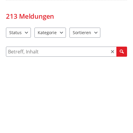
213
Meldungen
Status
Kategorie
Sortieren
3 Einträge verfügbar. Benutzen Sie "Pfeiltaste oben" und "Pfeil
8 Einträge verfügbar. Benutzen Sie "Pfeiltaste ob
2 Einträge verfügbar. Benutzen 
Suche nach Meldungen und Kommentaren