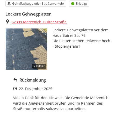
Kategorie
Status
Geh-/Radwege oder Straßenverkehr
Erledigt
Lockere Gehwegplatten
Ort
52399 Merzenich, Buirer Straße
Lockere Gehwegplatten vor dem 
Haus Buirer Str. 76.

Die Platten stehen teilweise hoch 
- Stoplergefahr!
2 Bilder
Rückmeldung
Zeitpunkt des Erstellens
22. Dezember 2025
Vielen Dank für den Hinweis. Die Gemeinde Merzenich 
wird die Angelegenheit prüfen und im Rahmen des 
Straßenunterhalts sukzessive abarbeiten.