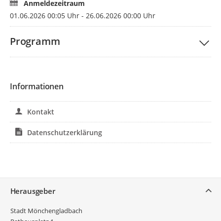
städtische Fachbereich Umwelt das bestehende
Anmeldezeitraum
Informations- und Beratungsangebot rund um den
01.06.2026 00:05 Uhr - 26.06.2026 00:00 Uhr
Heizungstausch gezielt ergänzen.
Aufgrund der kleinen Gruppengröße, bitten wir darum, dass
Programm
nur eine Person je Haushalt teilnimmt. So können möglichst
viele Haushalte am Erfahrungsaustausch teilnehmen.
Informationen
Kontakt
Datenschutzerklärung
Service
Herausgeber
Stadt Mönchengladbach