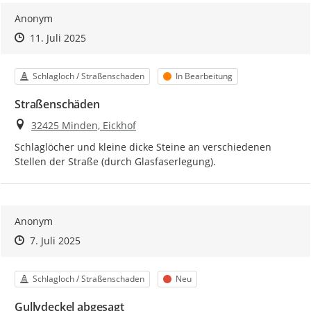
Anonym
Zeitpunkt des Erstellens
Zeitpunkt des Erstellens
Zur Äußerung
11. Juli 2025
Kategorie
Status
Schlagloch / Straßenschaden
In Bearbeitung
Straßenschäden
Ort
32425 Minden, Eickhof
Schlaglöcher und kleine dicke Steine an verschiedenen 
Stellen der Straße (durch Glasfaserlegung).
Anonym
Zeitpunkt des Erstellens
Zeitpunkt des Erstellens
Zur Äußerung
7. Juli 2025
Kategorie
Status
Schlagloch / Straßenschaden
Neu
Gullydeckel abgesagt