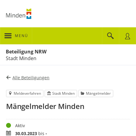
MENÜ
Portalnavigation
Beteiligung NRW
Stadt Minden
Alle Beteiligungen
Meldeverfahren
Stadt Minden
Mängelmelder
Mängelmelder Minden
Status
Aktiv
Zeitraum
30.03.2023
bis
-