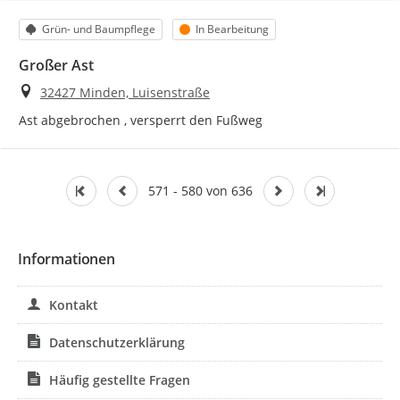
Kategorie
Status
Grün- und Baumpflege
In Bearbeitung
Großer Ast
Ort
32427 Minden, Luisenstraße
Ast abgebrochen , versperrt den Fußweg
571 - 580 von 636
Informationen
Kontakt
Datenschutzerklärung
Häufig gestellte Fragen