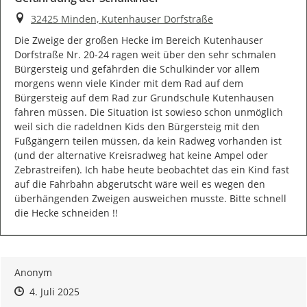
Ort
32425 Minden, Kutenhauser Dorfstraße
Die Zweige der großen Hecke im Bereich Kutenhauser 
Dorfstraße Nr. 20-24 ragen weit über den sehr schmalen 
Bürgersteig und gefährden die Schulkinder vor allem 
morgens wenn viele Kinder mit dem Rad auf dem 
Bürgersteig auf dem Rad zur Grundschule Kutenhausen 
fahren müssen. Die Situation ist sowieso schon unmöglich 
weil sich die radeldnen Kids den Bürgersteig mit den 
Fußgängern teilen müssen, da kein Radweg vorhanden ist 
(und der alternative Kreisradweg hat keine Ampel oder 
Zebrastreifen). Ich habe heute beobachtet das ein Kind fast 
auf die Fahrbahn abgerutscht wäre weil es wegen den 
überhängenden Zweigen ausweichen musste. Bitte schnell 
die Hecke schneiden !!
Anonym
Zeitpunkt des Erstellens
Zeitpunkt des Erstellens
Zur Äußerung
4. Juli 2025