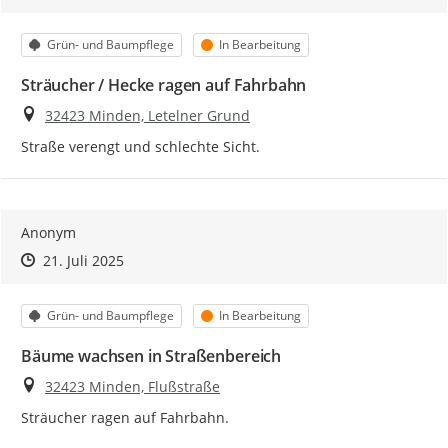
Kategorie
Status
Grün- und Baumpflege
In Bearbeitung
Sträucher / Hecke ragen auf Fahrbahn
Ort
32423 Minden, Letelner Grund
Straße verengt und schlechte Sicht.
Anonym
Zeitpunkt des Erstellens
Zeitpunkt des Erstellens
Zur Äußerung
21. Juli 2025
Kategorie
Status
Grün- und Baumpflege
In Bearbeitung
Bäume wachsen in Straßenbereich
Ort
32423 Minden, Flußstraße
Sträucher ragen auf Fahrbahn.