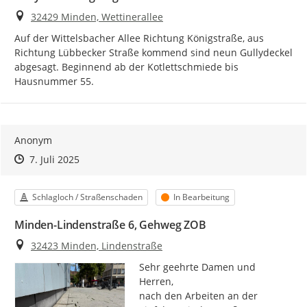
Ort
32429 Minden, Wettinerallee
Auf der Wittelsbacher Allee Richtung Königstraße, aus 
Richtung Lübbecker Straße kommend sind neun Gullydeckel 
abgesagt. Beginnend ab der Kotlettschmiede bis 
Hausnummer 55.
Anonym
Zeitpunkt des Erstellens
Zeitpunkt des Erstellens
Zur Äußerung
7. Juli 2025
Kategorie
Status
Schlagloch / Straßenschaden
In Bearbeitung
Minden-Lindenstraße 6, Gehweg ZOB
Ort
32423 Minden, Lindenstraße
Sehr geehrte Damen und 
Herren,

nach den Arbeiten an der 