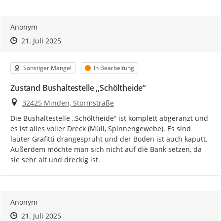
Anonym
Zeitpunkt des Erstellens
Zeitpunkt des Erstellens
Zur Äußerung
21. Juli 2025
Kategorie
Status
Sonstiger Mangel
In Bearbeitung
Zustand Bushaltestelle ,,Schöltheide“
Ort
32425 Minden, Stormstraße
Die Bushaltestelle ,,Schöltheide“ ist komplett abgeranzt und 
es ist alles voller Dreck (Müll, Spinnengewebe). Es sind 
lauter Grafitti drangesprüht und der Boden ist auch kaputt. 
Außerdem möchte man sich nicht auf die Bank setzen, da 
sie sehr alt und dreckig ist.
Anonym
Zeitpunkt des Erstellens
Zeitpunkt des Erstellens
Zur Äußerung
21. Juli 2025