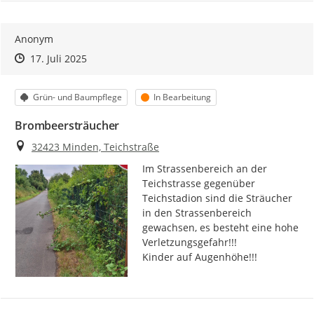
Anonym
Zeitpunkt des Erstellens
Zeitpunkt des Erstellens
Zur Äußerung
17. Juli 2025
Kategorie
Status
Grün- und Baumpflege
In Bearbeitung
Brombeersträucher
Ort
32423 Minden, Teichstraße
Im Strassenbereich an der 
Teichstrasse gegenüber 
Teichstadion sind die Sträucher 
in den Strassenbereich 
gewachsen, es besteht eine hohe 
Verletzungsgefahr!!!

Kinder auf Augenhöhe!!!