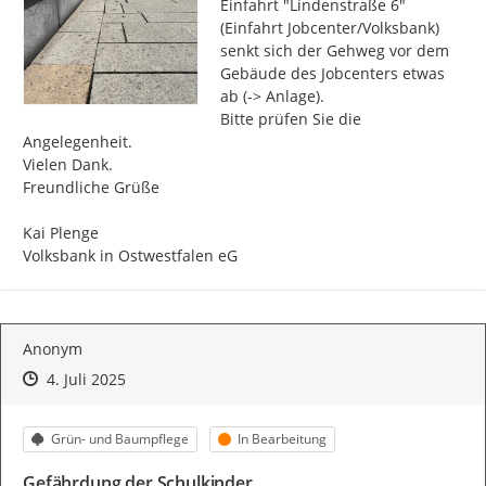
Einfahrt "Lindenstraße 6" 
(Einfahrt Jobcenter/Volksbank) 
senkt sich der Gehweg vor dem 
Gebäude des Jobcenters etwas 
ab (-> Anlage).

Bitte prüfen Sie die 
Angelegenheit.

Vielen Dank.

Freundliche Grüße

Kai Plenge

Volksbank in Ostwestfalen eG
Anonym
Zeitpunkt des Erstellens
Zeitpunkt des Erstellens
Zur Äußerung
4. Juli 2025
Kategorie
Status
Grün- und Baumpflege
In Bearbeitung
Gefährdung der Schulkinder