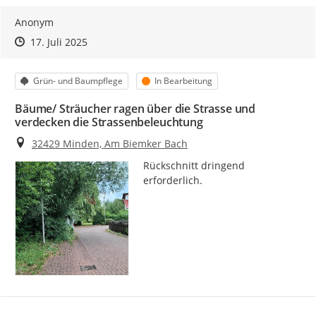
Anonym
Zeitpunkt des Erstellens
Zeitpunkt des Erstellens
Zur Äußerung
17. Juli 2025
Kategorie
Status
Grün- und Baumpflege
In Bearbeitung
Bäume/ Sträucher ragen über die Strasse und
verdecken die Strassenbeleuchtung
Ort
32429 Minden, Am Biemker Bach
Rückschnitt dringend 
erforderlich.