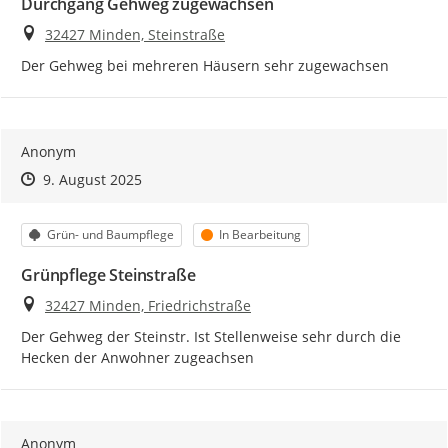
Durchgang Gehweg zugewachsen
Ort
32427 Minden, Steinstraße
Der Gehweg bei mehreren Häusern sehr zugewachsen
Anonym
Zeitpunkt des Erstellens
Zeitpunkt des Erstellens
Zur Äußerung
9. August 2025
Kategorie
Status
Grün- und Baumpflege
In Bearbeitung
Grünpflege Steinstraße
Ort
32427 Minden, Friedrichstraße
Der Gehweg der Steinstr. Ist Stellenweise sehr durch die 
Hecken der Anwohner zugeachsen
Anonym