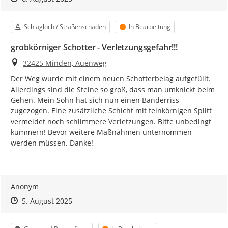
Kategorie
Status
Schlagloch / Straßenschaden
In Bearbeitung
grobkörniger Schotter - Verletzungsgefahr!!!
Ort
32425 Minden, Auenweg
Der Weg wurde mit einem neuen Schotterbelag aufgefüllt. 
Allerdings sind die Steine so groß, dass man umknickt beim 
Gehen. Mein Sohn hat sich nun einen Bänderriss 
zugezogen. Eine zusätzliche Schicht mit feinkörnigen Splitt 
vermeidet noch schlimmere Verletzungen. Bitte unbedingt 
kümmern! Bevor weitere Maßnahmen unternommen 
werden müssen. Danke!
Anonym
Zeitpunkt des Erstellens
Zeitpunkt des Erstellens
Zur Äußerung
5. August 2025