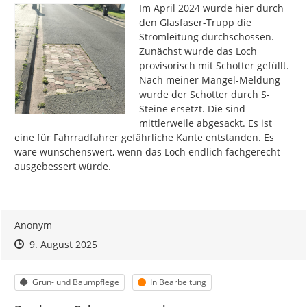
Im April 2024 würde hier durch 
den Glasfaser-Trupp die 
Stromleitung durchschossen. 
Zunächst wurde das Loch 
provisorisch mit Schotter gefüllt. 
Nach meiner Mängel-Meldung 
wurde der Schotter durch S-
Steine ersetzt. Die sind 
mittlerweile abgesackt. Es ist 
eine für Fahrradfahrer gefährliche Kante entstanden. Es 
wäre wünschenswert, wenn das Loch endlich fachgerecht 
ausgebessert würde.
Anonym
Zeitpunkt des Erstellens
Zeitpunkt des Erstellens
Zur Äußerung
9. August 2025
Kategorie
Status
Grün- und Baumpflege
In Bearbeitung