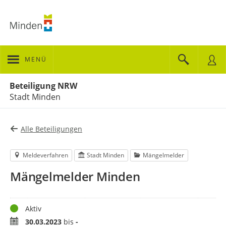
MENÜ
Portalnavigation
Beteiligung NRW
Stadt Minden
Alle Beteiligungen
Meldeverfahren
Stadt Minden
Mängelmelder
Mängelmelder Minden
Status
Aktiv
Zeitraum
30.03.2023
bis
-