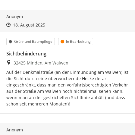
Anonym
Zeitpunkt des Erstellens
Zeitpunkt des Erstellens
Zur Äußerung
18. August 2025
Kategorie
Status
Grün- und Baumpflege
In Bearbeitung
Sichtbehinderung
Ort
32425 Minden, Am Walwen
Auf der Denkmalstraße (an der Einmündung am Walwen) ist 
die Sicht durch eine überwuchernde Hecke derart 
eingeschränkt, dass man den vorfahrtsberechtigten Verkehr 
aus der Straße Am Walwen noch nichteinmal sehen kann, 
wenn man an der gestrichelten Sichtlinie anhält (und dass 
schon seit mehreren Monaten)!
Anonym