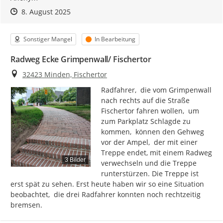
Zeitpunkt des Erstellens
Zeitpunkt des Erstellens
Zur Äußerung
8. August 2025
Kategorie
Status
Sonstiger Mangel
In Bearbeitung
Radweg Ecke Grimpenwall/ Fischertor
Ort
32423 Minden, Fischertor
Radfahrer,  die vom Grimpenwall 
nach rechts auf die Straße 
Fischertor fahren wollen,  um 
zum Parkplatz Schlagde zu 
kommen,  können den Gehweg 
vor der Ampel,  der mit einer 
Treppe endet, mit einem Radweg 
3 Bilder
verwechseln und die Treppe 
runterstürzen. Die Treppe ist 
erst spät zu sehen. Erst heute haben wir so eine Situation 
beobachtet,  die drei Radfahrer konnten noch rechtzeitig 
bremsen.