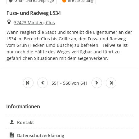
Kategorie
Status
Grün- und Baumpflege
In Bearbeitung
Fuss- und Radweg L534
Ort
32423 Minden, Clus
Wann reagiert die Stadt und schreibt die Eigentümer an der 
L534 im Bereich Clus bis Grille an, den Fuss- und Radweg 
vom Grün (Hecken umd Büsche) zu befreien.  Teilweise ist 
nur noch die Hälfte des Weges verfügbar und führt zu 
gefährlichen Situationen mit dem Gegenverkehr.
551 - 560 von 641
Informationen
Kontakt
Datenschutzerklärung