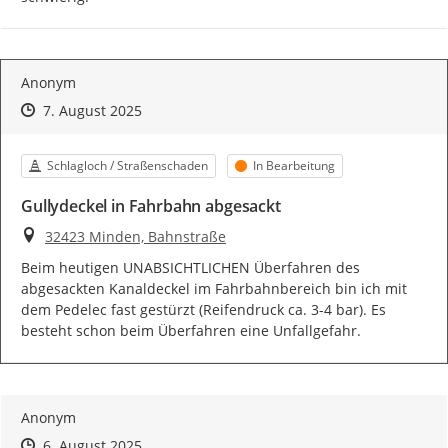
Anonym
Zeitpunkt des Erstellens
Zeitpunkt des Erstellens
Zur Äußerung
7. August 2025
Kategorie
Status
Schlagloch / Straßenschaden
In Bearbeitung
Gullydeckel in Fahrbahn abgesackt
Ort
32423 Minden, Bahnstraße
Beim heutigen UNABSICHTLICHEN Überfahren des 
abgesackten Kanaldeckel im Fahrbahnbereich bin ich mit 
dem Pedelec fast gestürzt (Reifendruck ca. 3-4 bar). Es 
besteht schon beim Überfahren eine Unfallgefahr.
Anonym
Zeitpunkt des Erstellens
Zeitpunkt des Erstellens
Zur Äußerung
6. August 2025