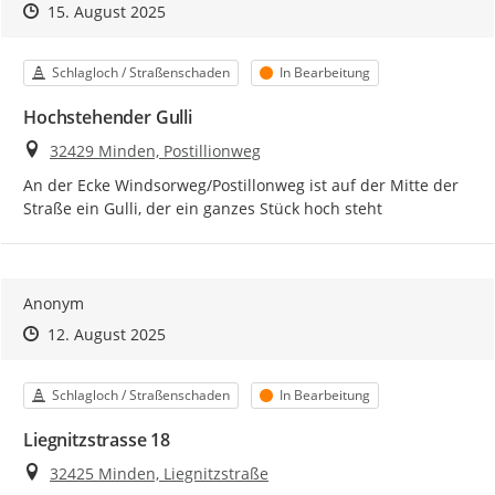
Zeitpunkt des Erstellens
Zeitpunkt des Erstellens
Zur Äußerung
15. August 2025
Kategorie
Status
Schlagloch / Straßenschaden
In Bearbeitung
Hochstehender Gulli
Ort
32429 Minden, Postillionweg
An der Ecke Windsorweg/Postillonweg ist auf der Mitte der 
Straße ein Gulli, der ein ganzes Stück hoch steht
Anonym
Zeitpunkt des Erstellens
Zeitpunkt des Erstellens
Zur Äußerung
12. August 2025
Kategorie
Status
Schlagloch / Straßenschaden
In Bearbeitung
Liegnitzstrasse 18
Ort
32425 Minden, Liegnitzstraße