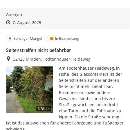
Anonym
Zeitpunkt des Erstellens
Zeitpunkt des Erstellens
Zur Äußerung
7. August 2025
Kategorie
Status
Sonstiger Mangel
In Bearbeitung
Seitenstreifen nicht befahrbar
Ort
32425 Minden, Todtenhauser Heideweg
Am Todtenhauser Heideweg, in 
Höhe  des Glascontainers ist der 
Seitenstreifen auf der anderen 
Seite nicht mehr befahrbar. 
Brombeeren sowie andere 
Gewächse sind schon bis zur 
Straße gewachsen, auch droht 
3 Bilder
eine Tanne auf die Fahrbahn zu 
kippen. Da die Straße sehr eng 
ist ist das ausweichen für andere Fahrzeuge und Fußgänger 
schwierig.