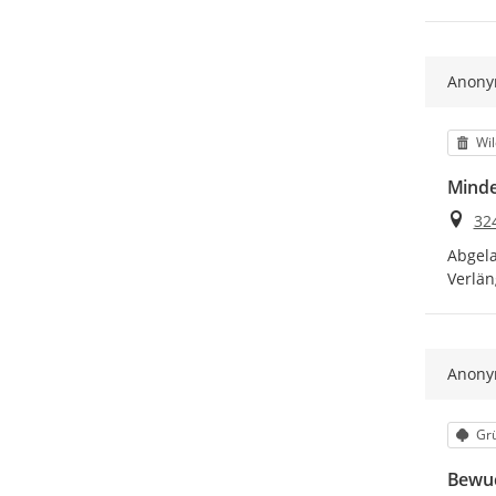
Anon
Kat
Wil
Minde
Ort
32
Abgela
Verlän
Anon
Kat
Gr
Bewuc