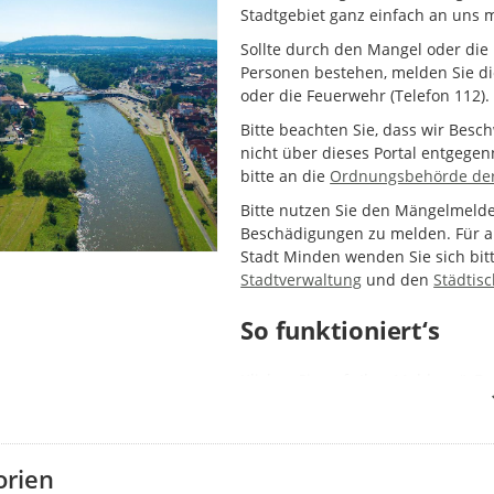
Stadtgebiet ganz einfach an uns 
Sollte durch den Mangel oder die
Personen bestehen, melden Sie die
oder die Feuerwehr (Telefon 112).
Bitte beachten Sie, dass wir Bes
nicht über dieses Portal entgege
bitte an die
Ordnungsbehörde der
Bitte nutzen Sie den Mängelmeld
Beschädigungen zu melden. Für a
Stadt Minden wenden Sie sich bit
Stadtverwaltung
und den
Städtis
So funktioniert‘s
Klicken Sie auf „Ihre Meldung“. D
oder durch Verwendung Ihrer Stan
eine Meldung für diesen Fall vorlieg
zusätzliche Meldung.
orien
Wählen Sie dann die Kategorie Ih