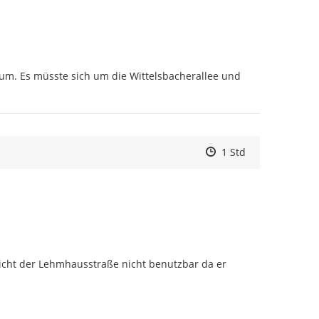
rum. Es müsste sich um die Wittelsbacherallee und 
Zeitpunkt des Erstell
Zeitpunkt des Erstel
Zur Äußerung
1 Std
icht der Lehmhausstraße nicht benutzbar da er 