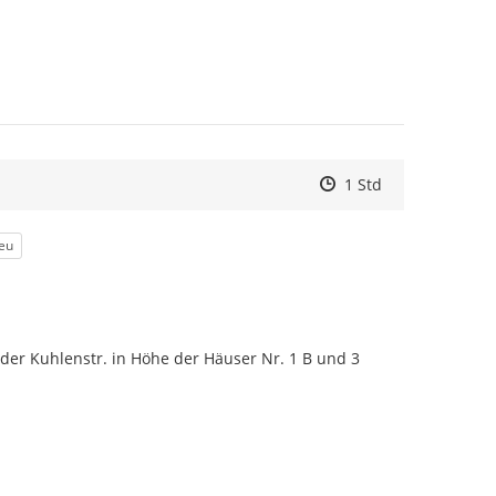
Zeitpunkt des Erstell
Zeitpunkt des Erstel
Zur Äußerung
1 Std
atus
eu
er Kuhlenstr. in Höhe der Häuser Nr. 1 B und 3 