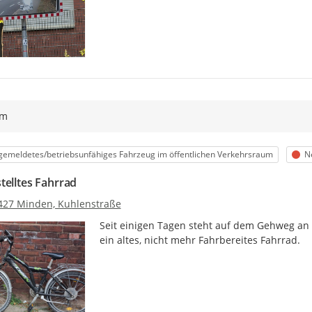
ym
egorie
St
emeldetes/betriebsunfähiges Fahrzeug im öffentlichen Verkehrsraum
N
telltes Fahrrad
427 Minden, Kuhlenstraße
Seit einigen Tagen steht auf dem Gehweg an d
ein altes, nicht mehr Fahrbereites Fahrrad.