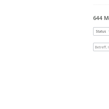
644
M
Status
4 Einträg
Suche na