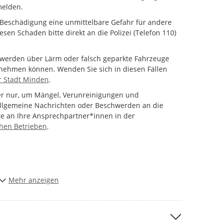
melden.
 Beschädigung eine unmittelbare Gefahr für andere
sen Schaden bitte direkt an die Polizei (Telefon 110)
chwerden über Lärm oder falsch geparkte Fahrzeuge
nnehmen können. Wenden Sie sich in diesen Fällen
 Stadt Minden
.
er nur, um Mängel, Verunreinigungen und
llgemeine Nachrichten oder Beschwerden an die
te an Ihre Ansprechpartner*innen in der
chen Betrieben
.
ann können Sie den Ort auf der Karte, im Adressfeld
Mehr anzeigen
dortdaten angeben. In der Karte sehen Sie, ob schon
t. Falls dies so ist, verzichten Sie bitte auf eine
rer Meldung aus. Beschreiben Sie bitte anschließend