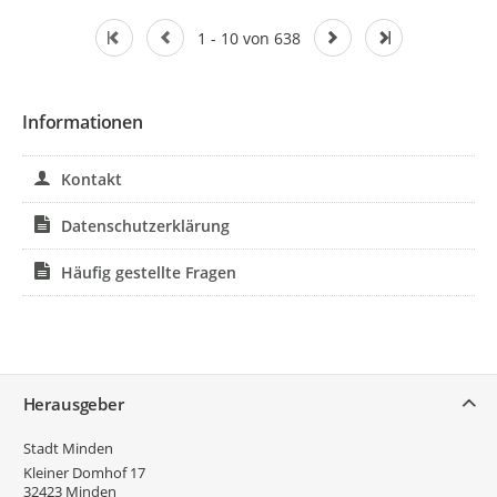
1 - 10 von 638
Informationen
Kontakt
Datenschutzerklärung
Häufig gestellte Fragen
Service
Herausgeber
Stadt Minden
Kleiner Domhof 17
32423
Minden