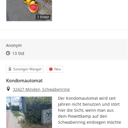
2 Bilder
Anonym
Zeitpunkt des Erstellens
Zeitpunkt des Erstellens
Zur Äußerung
13 Std
Kategorie
Status
Sonstiger Mangel
Neu
Kondomautomat
Ort
32427 Minden, Schwabenring
Der Kondomautomat wird seit 
Jahren nicht benutzen und stört 
hier die Sicht, wenn man aus 
dem Piewittkamp auf den 
Schwabenring einbiegen möchte