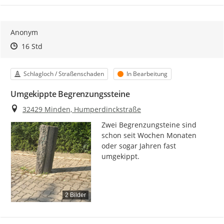
Anonym
Zeitpunkt des Erstellens
Zeitpunkt des Erstellens
Zur Äußerung
16 Std
Kategorie
Status
Schlagloch / Straßenschaden
In Bearbeitung
Umgekippte Begrenzungssteine
Ort
32429 Minden, Humperdinckstraße
Zwei Begrenzungsteine sind 
schon seit Wochen Monaten 
oder sogar Jahren fast 
umgekippt.
2 Bilder