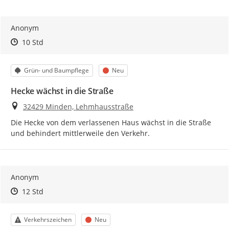
Anonym
Zeitpunkt des Erstellens
Zeitpunkt des Erstellens
Zur Äußerung
10 Std
Kategorie
Status
Grün- und Baumpflege
Neu
Hecke wächst in die Straße
Ort
32429 Minden, Lehmhausstraße
Die Hecke von dem verlassenen Haus wächst in die Straße 
und behindert mittlerweile den Verkehr.
Anonym
Zeitpunkt des Erstellens
Zeitpunkt des Erstellens
Zur Äußerung
12 Std
Kategorie
Status
Verkehrszeichen
Neu