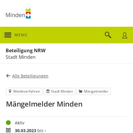
MENÜ
Portalnavigation
Beteiligung NRW
Stadt Minden
Alle Beteiligungen
Meldeverfahren
Stadt Minden
Mängelmelder
Mängelmelder Minden
Status
Aktiv
Zeitraum
30.03.2023
bis
-