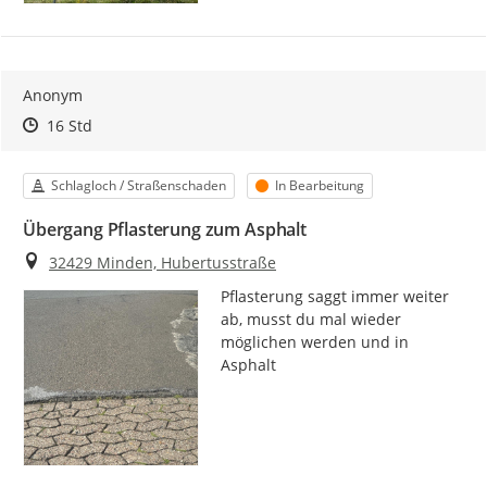
Anonym
Zeitpunkt des Erstellens
Zeitpunkt des Erstellens
Zur Äußerung
16 Std
Kategorie
Status
Schlagloch / Straßenschaden
In Bearbeitung
Übergang Pflasterung zum Asphalt
Ort
32429 Minden, Hubertusstraße
Pflasterung saggt immer weiter 
ab, musst du mal wieder 
möglichen werden und in 
Asphalt