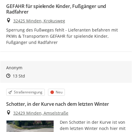
GEFAHR für spielende Kinder, Fußgänger und
Radfahrer
Ort
32425 Minden, Krokusweg
Sperrung des Fußweges fehlt - Lieferanten befahren mit 
PKWs & Transportern GEFAHR für spielende Kinder, 
Fußgänger und Radfahrer
Anonym
Zeitpunkt des Erstellens
Zeitpunkt des Erstellens
Zur Äußerung
13 Std
Kategorie
Status
Straßenreinigung
Neu
Schotter, in der Kurve nach dem letzten Winter
Ort
32429 Minden, Amselstraße
Den Schotter in der Kurve ist von 
dem letzten Winter noch hier mit 