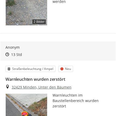
werden
2 Bilder
Anonym
Zeitpunkt des Erstellens
Zeitpunkt des Erstellens
Zur Äußerung
13 Std
Kategorie
Status
Straßenbeleuchtung / Ampel
Neu
Warnleuchten wurden zerstört
Ort
32429 Minden, Unter den Bäumen
Warnleuchten im 
Baustellenbereich wurden 
zerstört