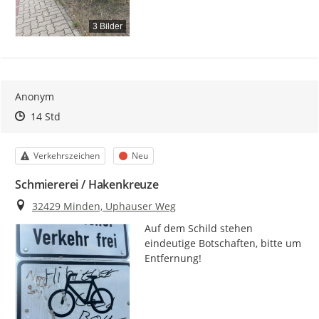
3 Bilder
Anonym
Zeitpunkt des Erstellens
Zeitpunkt des Erstellens
Zur Äußerung
14 Std
Kategorie
Status
Verkehrszeichen
Neu
Schmiererei / Hakenkreuze
Ort
32429 Minden, Uphauser Weg
Auf dem Schild stehen 
eindeutige Botschaften, bitte um 
Entfernung!