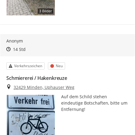
3 Bilder
Anonym
Zeitpunkt des Erstellens
Zeitpunkt des Erstellens
Zur Äußerung
14 Std
Kategorie
Status
Verkehrszeichen
Neu
Schmiererei / Hakenkreuze
Ort
32429 Minden, Uphauser Weg
Auf dem Schild stehen 
eindeutige Botschaften, bitte um 
Entfernung!