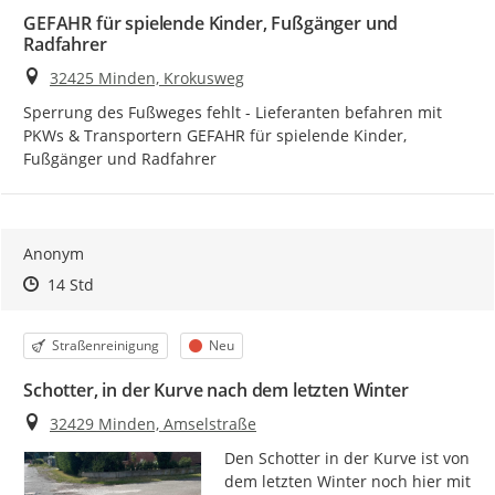
GEFAHR für spielende Kinder, Fußgänger und
Radfahrer
Ort
32425 Minden, Krokusweg
Sperrung des Fußweges fehlt - Lieferanten befahren mit 
PKWs & Transportern GEFAHR für spielende Kinder, 
Fußgänger und Radfahrer
Anonym
Zeitpunkt des Erstellens
Zeitpunkt des Erstellens
Zur Äußerung
14 Std
Kategorie
Status
Straßenreinigung
Neu
Schotter, in der Kurve nach dem letzten Winter
Ort
32429 Minden, Amselstraße
Den Schotter in der Kurve ist von 
dem letzten Winter noch hier mit 