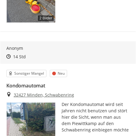
2 Bilder
Anonym
Zeitpunkt des Erstellens
Zeitpunkt des Erstellens
Zur Äußerung
14 Std
Kategorie
Status
Sonstiger Mangel
Neu
Kondomautomat
Ort
32427 Minden, Schwabenring
Der Kondomautomat wird seit 
Jahren nicht benutzen und stört 
hier die Sicht, wenn man aus 
dem Piewittkamp auf den 
Schwabenring einbiegen möchte