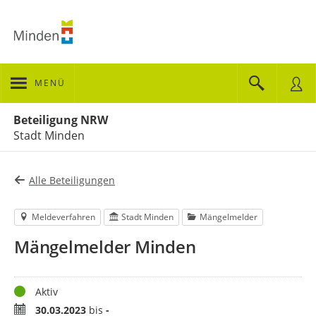
MENÜ
Portalnavigation
Beteiligung NRW
Stadt Minden
Alle Beteiligungen
Meldeverfahren
Stadt Minden
Mängelmelder
Mängelmelder Minden
Status
Aktiv
Zeitraum
30.03.2023
bis
-