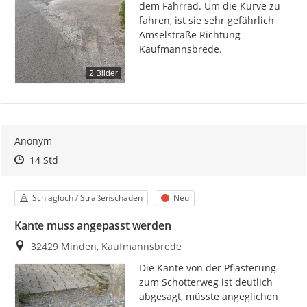
dem Fahrrad. Um die Kurve zu 
fahren, ist sie sehr gefährlich 
Amselstraße Richtung 
Kaufmannsbrede.
2 Bilder
Anonym
Zeitpunkt des Erstellens
Zeitpunkt des Erstellens
Zur Äußerung
14 Std
Kategorie
Status
Schlagloch / Straßenschaden
Neu
Kante muss angepasst werden
Ort
32429 Minden, Kaufmannsbrede
Die Kante von der Pflasterung 
zum Schotterweg ist deutlich 
abgesagt, müsste angeglichen 