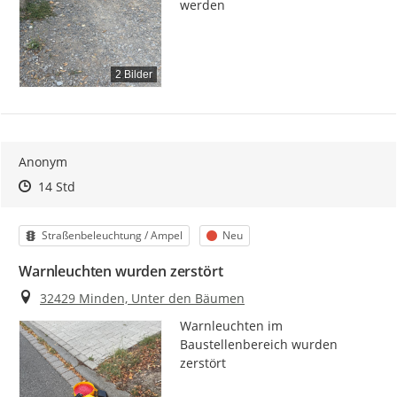
werden
2 Bilder
Anonym
Zeitpunkt des Erstellens
Zeitpunkt des Erstellens
Zur Äußerung
14 Std
Kategorie
Status
Straßenbeleuchtung / Ampel
Neu
Warnleuchten wurden zerstört
Ort
32429 Minden, Unter den Bäumen
Warnleuchten im 
Baustellenbereich wurden 
zerstört