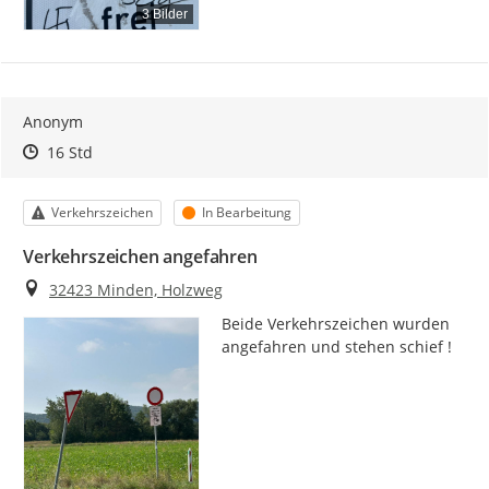
3 Bilder
Anonym
Zeitpunkt des Erstellens
Zeitpunkt des Erstellens
Zur Äußerung
16 Std
Kategorie
Status
Verkehrszeichen
In Bearbeitung
Verkehrszeichen angefahren
Ort
32423 Minden, Holzweg
Beide Verkehrszeichen wurden 
angefahren und stehen schief !