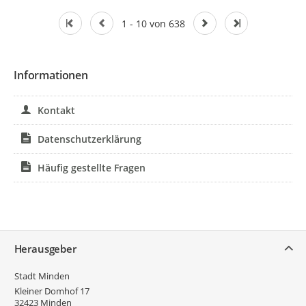
1 - 10 von 638
Informationen
Kontakt
Datenschutzerklärung
Häufig gestellte Fragen
Service
Herausgeber
Stadt Minden
Kleiner Domhof 17
32423
Minden