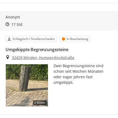
Anonym
Zeitpunkt des Erstellens
Zeitpunkt des Erstellens
Zur Äußerung
17 Std
Kategorie
Status
Schlagloch / Straßenschaden
In Bearbeitung
Umgekippte Begrenzungssteine
Ort
32429 Minden, Humperdinckstraße
Zwei Begrenzungsteine sind 
schon seit Wochen Monaten 
oder sogar Jahren fast 
umgekippt.
2 Bilder