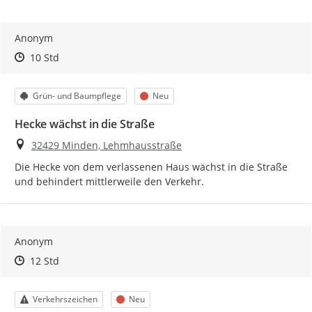
Anonym
Zeitpunkt des Erstellens
Zeitpunkt des Erstellens
Zur Äußerung
10 Std
Kategorie
Status
Grün- und Baumpflege
Neu
Hecke wächst in die Straße
Ort
32429 Minden, Lehmhausstraße
Die Hecke von dem verlassenen Haus wächst in die Straße 
und behindert mittlerweile den Verkehr.
Anonym
Zeitpunkt des Erstellens
Zeitpunkt des Erstellens
Zur Äußerung
12 Std
Kategorie
Status
Verkehrszeichen
Neu