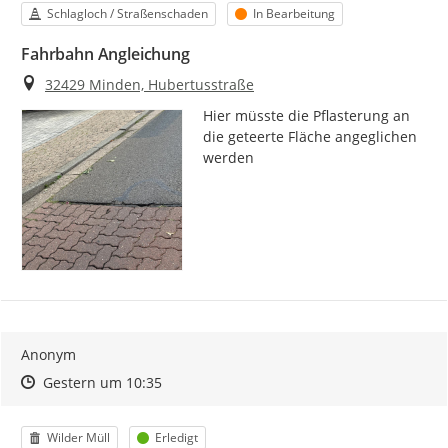
Kategorie
Status
Schlagloch / Straßenschaden
In Bearbeitung
Fahrbahn Angleichung
Ort
32429 Minden, Hubertusstraße
Hier müsste die Pflasterung an 
die geteerte Fläche angeglichen 
werden
Anonym
Zeitpunkt des Erstellens
Zeitpunkt des Erstellens
Zur Äußerung
Gestern um 10:35
Kategorie
Status
Wilder Müll
Erledigt