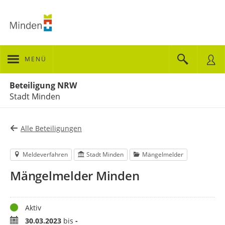
MENÜ
Portalnavigation
Beteiligung NRW
Stadt Minden
Alle Beteiligungen
Meldeverfahren
Stadt Minden
Mängelmelder
Mängelmelder Minden
Status
Aktiv
Zeitraum
30.03.2023
bis
-