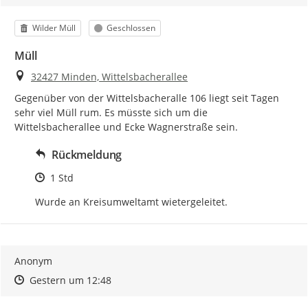
Kategorie
Status
Wilder Müll
Geschlossen
Müll
Ort
32427 Minden, Wittelsbacherallee
Gegenüber von der Wittelsbacheralle 106 liegt seit Tagen 
sehr viel Müll rum. Es müsste sich um die 
Wittelsbacherallee und Ecke Wagnerstraße sein.
Rückmeldung
Zeitpunkt des Erstellens
1 Std
Wurde an Kreisumweltamt wietergeleitet.
Anonym
Zeitpunkt des Erstellens
Zeitpunkt des Erstellens
Zur Äußerung
Gestern um 12:48