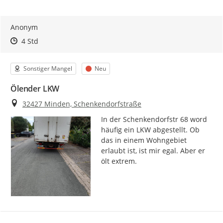
Anonym
Zeitpunkt des Erstellens
Zeitpunkt des Erstellens
Zur Äußerung
4 Std
Kategorie
Status
Sonstiger Mangel
Neu
Ölender LKW
Ort
32427 Minden, Schenkendorfstraße
In der Schenkendorfstr 68 word 
häufig ein LKW abgestellt. Ob 
das in einem Wohngebiet 
erlaubt ist, ist mir egal. Aber er 
ölt extrem.