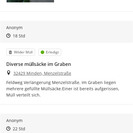
Anonym
Zeitpunkt des Erstellens
Zeitpunkt des Erstellens
Zur Äußerung
18 Std
Kategorie
Status
Wilder Müll
Erledigt
Diverse müllsäcke im Graben
Ort
32429 Minden, Menzelstraße
Feldweg Verlängerung Menzelstraße. Im Graben liegen 
mehrere gefüllte Müllsäcke.Einer ist bereits aufgerissen, 
Müll verteilt sich.
Anonym
Zeitpunkt des Erstellens
Zeitpunkt des Erstellens
Zur Äußerung
22 Std