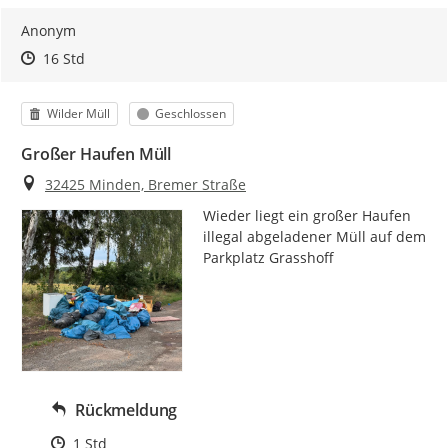
Anonym
Zeitpunkt des Erstellens
Zeitpunkt des Erstellens
Zur Äußerung
16 Std
Kategorie
Status
Wilder Müll
Geschlossen
Großer Haufen Müll
Ort
32425 Minden, Bremer Straße
Wieder liegt ein großer Haufen 
illegal abgeladener Müll auf dem 
Parkplatz Grasshoff
Rückmeldung
Zeitpunkt des Erstellens
1 Std