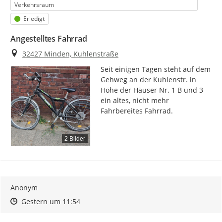
Verkehrsraum
Status
Erledigt
Angestelltes Fahrrad
Ort
32427 Minden, Kuhlenstraße
Seit einigen Tagen steht auf dem 
Gehweg an der Kuhlenstr. in 
Höhe der Häuser Nr. 1 B und 3 
ein altes, nicht mehr 
Fahrbereites Fahrrad.
2 Bilder
Anonym
Zeitpunkt des Erstellens
Zeitpunkt des Erstellens
Zur Äußerung
Gestern um 11:54