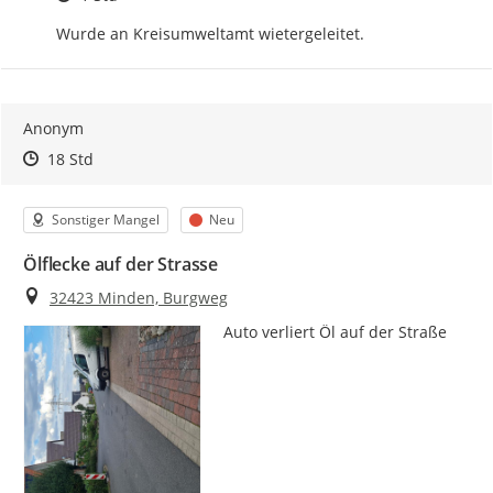
Wurde an Kreisumweltamt wietergeleitet.
Anonym
Zeitpunkt des Erstellens
Zeitpunkt des Erstellens
Zur Äußerung
18 Std
Kategorie
Status
Sonstiger Mangel
Neu
Ölflecke auf der Strasse
Ort
32423 Minden, Burgweg
Auto verliert Öl auf der Straße