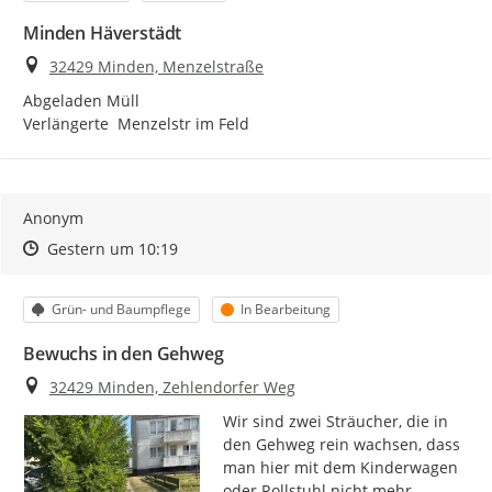
Minden Häverstädt
Ort
32429 Minden, Menzelstraße
Abgeladen Müll

Verlängerte  Menzelstr im Feld
Anonym
Zeitpunkt des Erstellens
Zeitpunkt des Erstellens
Zur Äußerung
Gestern um 10:19
Kategorie
Status
Grün- und Baumpflege
In Bearbeitung
Bewuchs in den Gehweg
Ort
32429 Minden, Zehlendorfer Weg
Wir sind zwei Sträucher, die in 
den Gehweg rein wachsen, dass 
man hier mit dem Kinderwagen 
oder Rollstuhl nicht mehr 