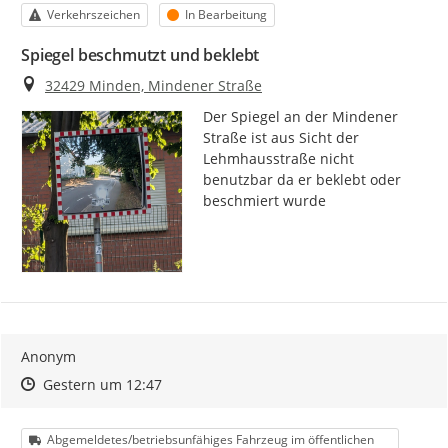
Kategorie
Status
Verkehrszeichen
In Bearbeitung
Spiegel beschmutzt und beklebt
Ort
32429 Minden, Mindener Straße
Der Spiegel an der Mindener 
Straße ist aus Sicht der 
Lehmhausstraße nicht 
benutzbar da er beklebt oder 
beschmiert wurde
Anonym
Zeitpunkt des Erstellens
Zeitpunkt des Erstellens
Zur Äußerung
Gestern um 12:47
Kategorie
Abgemeldetes/betriebsunfähiges Fahrzeug im öffentlichen