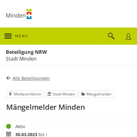
MENÜ
Portalnavigation
Beteiligung NRW
Stadt Minden
Alle Beteiligungen
Meldeverfahren
Stadt Minden
Mängelmelder
Mängelmelder Minden
Status
Aktiv
Zeitraum
30.03.2023
bis
-