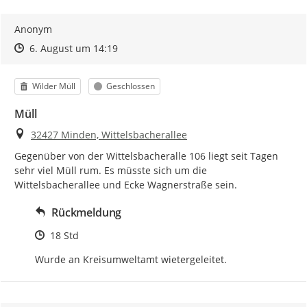
Anonym
Zeitpunkt des Erstellens
Zeitpunkt des Erstellens
Zur Äußerung
6. August um 14:19
Kategorie
Status
Wilder Müll
Geschlossen
Müll
Ort
32427 Minden, Wittelsbacherallee
Gegenüber von der Wittelsbacheralle 106 liegt seit Tagen 
sehr viel Müll rum. Es müsste sich um die 
Wittelsbacherallee und Ecke Wagnerstraße sein.
Rückmeldung
Zeitpunkt des Erstellens
18 Std
Wurde an Kreisumweltamt wietergeleitet.