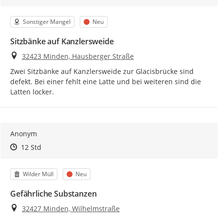
Kategorie
Status
Sonstiger Mangel
Neu
Sitzbänke auf Kanzlersweide
Ort
32423 Minden, Hausberger Straße
Zwei Sitzbänke auf Kanzlersweide zur Glacisbrücke sind 
defekt. Bei einer fehlt eine Latte und bei weiteren sind die 
Latten locker.
Anonym
Zeitpunkt des Erstellens
Zeitpunkt des Erstellens
Zur Äußerung
12 Std
Kategorie
Status
Wilder Müll
Neu
Gefährliche Substanzen
Ort
32427 Minden, Wilhelmstraße