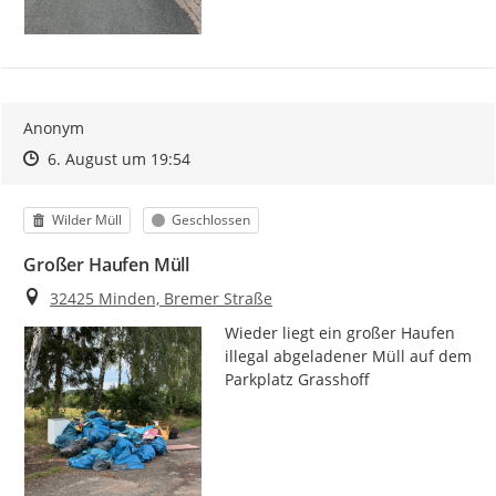
Anonym
Zeitpunkt des Erstellens
Zeitpunkt des Erstellens
Zur Äußerung
6. August um 19:54
Kategorie
Status
Wilder Müll
Geschlossen
Großer Haufen Müll
Ort
32425 Minden, Bremer Straße
Wieder liegt ein großer Haufen 
illegal abgeladener Müll auf dem 
Parkplatz Grasshoff