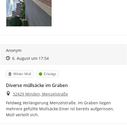
Anonym
Zeitpunkt des Erstellens
Zeitpunkt des Erstellens
Zur Äußerung
6. August um 17:54
Kategorie
Status
Wilder Müll
Erledigt
Diverse müllsäcke im Graben
Ort
32429 Minden, Menzelstraße
Feldweg Verlängerung Menzelstraße. Im Graben liegen 
mehrere gefüllte Müllsäcke.Einer ist bereits aufgerissen, 
Müll verteilt sich.