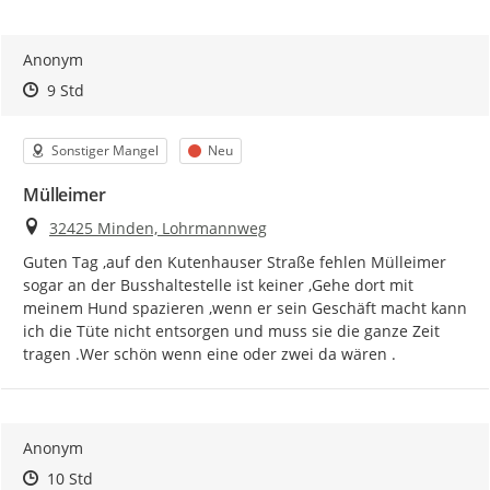
Anonym
Zeitpunkt des Erstellens
Zeitpunkt des Erstellens
Zur Äußerung
9 Std
Kategorie
Status
Sonstiger Mangel
Neu
Mülleimer
Ort
32425 Minden, Lohrmannweg
Guten Tag ,auf den Kutenhauser Straße fehlen Mülleimer 
sogar an der Busshaltestelle ist keiner ,Gehe dort mit 
meinem Hund spazieren ,wenn er sein Geschäft macht kann 
ich die Tüte nicht entsorgen und muss sie die ganze Zeit 
tragen .Wer schön wenn eine oder zwei da wären .
Anonym
Zeitpunkt des Erstellens
Zeitpunkt des Erstellens
Zur Äußerung
10 Std