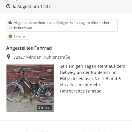
Zeitpunkt des Erstellens
Zeitpunkt des Erstellens
Zur Äußerung
6. August um 12:47
Kategorie
Abgemeldetes/betriebsunfähiges Fahrzeug im öffentlichen
Verkehrsraum
Status
Erledigt
Angestelltes Fahrrad
Ort
32427 Minden, Kuhlenstraße
Seit einigen Tagen steht auf dem 
Gehweg an der Kuhlenstr. in 
Höhe der Häuser Nr. 1 B und 3 
ein altes, nicht mehr 
Fahrbereites Fahrrad.
2 Bilder