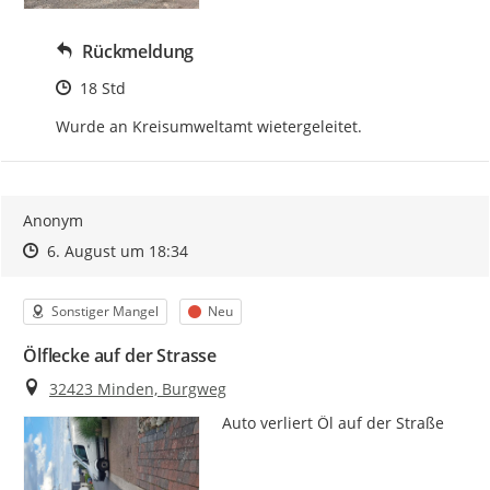
Rückmeldung
Zeitpunkt des Erstellens
18 Std
Wurde an Kreisumweltamt wietergeleitet.
Anonym
Zeitpunkt des Erstellens
Zeitpunkt des Erstellens
Zur Äußerung
6. August um 18:34
Kategorie
Status
Sonstiger Mangel
Neu
Ölflecke auf der Strasse
Ort
32423 Minden, Burgweg
Auto verliert Öl auf der Straße