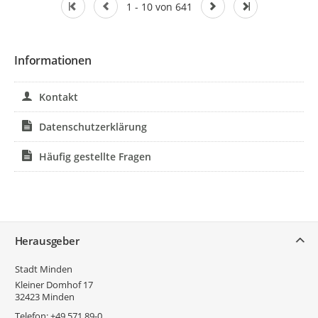
1 - 10 von 641
Informationen
Kontakt
Datenschutzerklärung
Häufig gestellte Fragen
Service
Herausgeber
Stadt Minden
Kleiner Domhof 17
32423
Minden
Telefon:
+49 571 89-0