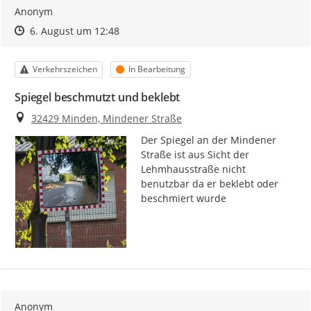
Anonym
Zeitpunkt des Erstellens
Zeitpunkt des Erstellens
Zur Äußerung
6. August um 12:48
Kategorie
Status
Verkehrszeichen
In Bearbeitung
Spiegel beschmutzt und beklebt
Ort
32429 Minden, Mindener Straße
Der Spiegel an der Mindener 
Straße ist aus Sicht der 
Lehmhausstraße nicht 
benutzbar da er beklebt oder 
beschmiert wurde
Anonym