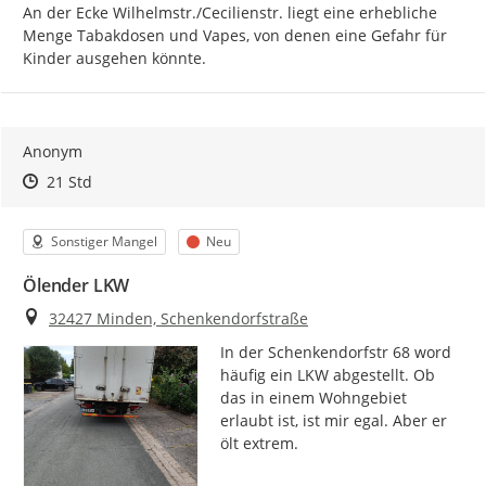
An der Ecke Wilhelmstr./Cecilienstr. liegt eine erhebliche 
Menge Tabakdosen und Vapes, von denen eine Gefahr für 
Kinder ausgehen könnte.
Anonym
Zeitpunkt des Erstellens
Zeitpunkt des Erstellens
Zur Äußerung
21 Std
Kategorie
Status
Sonstiger Mangel
Neu
Ölender LKW
Ort
32427 Minden, Schenkendorfstraße
In der Schenkendorfstr 68 word 
häufig ein LKW abgestellt. Ob 
das in einem Wohngebiet 
erlaubt ist, ist mir egal. Aber er 
ölt extrem.