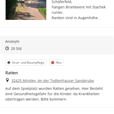
Schäferfeld,

hängen Brombeere mit Stachek 
runter.

Ranken sind in Augenhöhe.
Anonym
Zeitpunkt des Erstellens
Zeitpunkt des Erstellens
Zur Äußerung
20 Std
Kategorie
Status
Grün- und Baumpflege
Neu
Ratten
Ort
32425 Minden, An der Todtenhauser Sandgrube
Auf dem Spielplatz wurden Ratten gesehen. Hier Besteht 
eine Gesundheitsgefahr für die Kinder, da Krankheiten 
übertragen werden. Bitte kümmern.