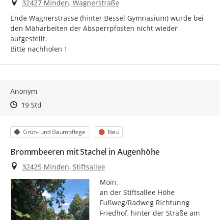
Ort
32427 Minden, Wagnerstraße
Ende Wagnerstrasse (hinter Bessel Gymnasium) wurde bei 
den Mäharbeiten der Absperrpfosten nicht wieder 
aufgestellt.

Bitte nachholen !
Anonym
Zeitpunkt des Erstellens
Zeitpunkt des Erstellens
Zur Äußerung
19 Std
Kategorie
Status
Grün- und Baumpflege
Neu
Brommbeeren mit Stachel in Augenhöhe
Ort
32425 Minden, Stiftsallee
Moin,

an der Stiftsallee Höhe 
Fußweg/Radweg Richtunng 
Friedhof, hinter der Straße am 