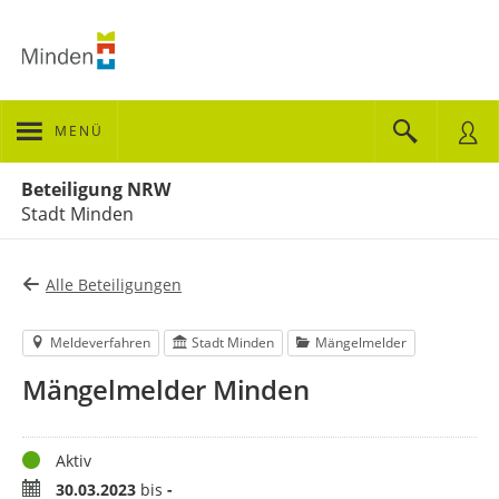
MENÜ
Portalnavigation
Beteiligung NRW
Stadt Minden
Alle Beteiligungen
Meldeverfahren
Stadt Minden
Mängelmelder
Mängelmelder Minden
Status
Aktiv
Zeitraum
30.03.2023
bis
-