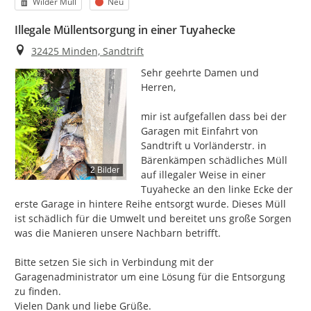
Kategorie
Status
Wilder Müll
Neu
Illegale Müllentsorgung in einer Tuyahecke
Ort
32425 Minden, Sandtrift
Sehr geehrte Damen und 
Herren,

mir ist aufgefallen dass bei der 
Garagen mit Einfahrt von 
Sandtrift u Vorländerstr. in 
Bärenkämpen schädliches Müll 
2 Bilder
auf illegaler Weise in einer 
Tuyahecke an den linke Ecke der 
erste Garage in hintere Reihe entsorgt wurde. Dieses Müll 
ist schädlich für die Umwelt und bereitet uns große Sorgen 
was die Manieren unsere Nachbarn betrifft.

Bitte setzen Sie sich in Verbindung mit der 
Garagenadministrator um eine Lösung für die Entsorgung 
zu finden.

Vielen Dank und liebe Grüße.