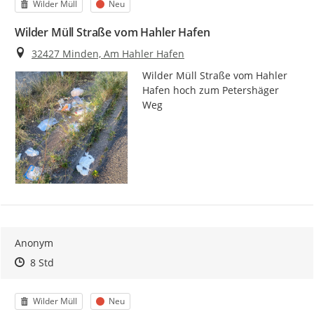
Kategorie
Status
Wilder Müll
Neu
Wilder Müll Straße vom Hahler Hafen
Ort
32427 Minden, Am Hahler Hafen
Wilder Müll Straße vom Hahler 
Hafen hoch zum Petershäger 
Weg
Anonym
Zeitpunkt des Erstellens
Zeitpunkt des Erstellens
Zur Äußerung
8 Std
Kategorie
Status
Wilder Müll
Neu