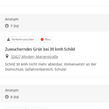
Anonym
Zeitpunkt des Erstellens
Zeitpunkt des Erstellens
Zur Äußerung
7 Std
Kategorie
Status
Verkehrszeichen
Neu
Zuwucherndes Grün bei 30 kmh Schild
Ort
32427 Minden, Marienstraße
Schild 30 kmh nicht mehr ablesbar, Immanuelstr an der 
Domschule, Gefahrenbereich, Schule!
Anonym
Zeitpunkt des Erstellens
Zeitpunkt des Erstellens
Zur Äußerung
8 Std