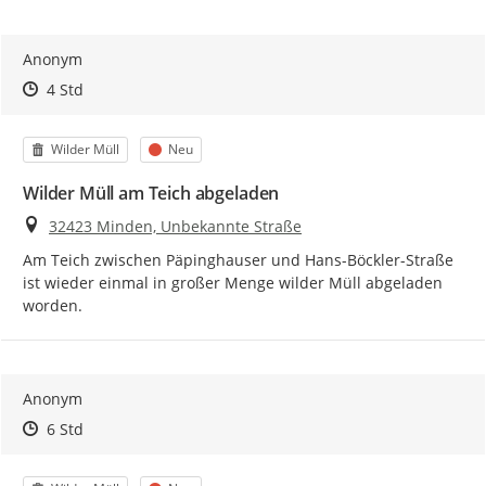
Anonym
Zeitpunkt des Erstellens
Zeitpunkt des Erstellens
Zur Äußerung
4 Std
Kategorie
Status
Wilder Müll
Neu
Wilder Müll am Teich abgeladen
Ort
32423 Minden, Unbekannte Straße
Am Teich zwischen Päpinghauser und Hans-Böckler-Straße 
ist wieder einmal in großer Menge wilder Müll abgeladen 
worden.
Anonym
Zeitpunkt des Erstellens
Zeitpunkt des Erstellens
Zur Äußerung
6 Std