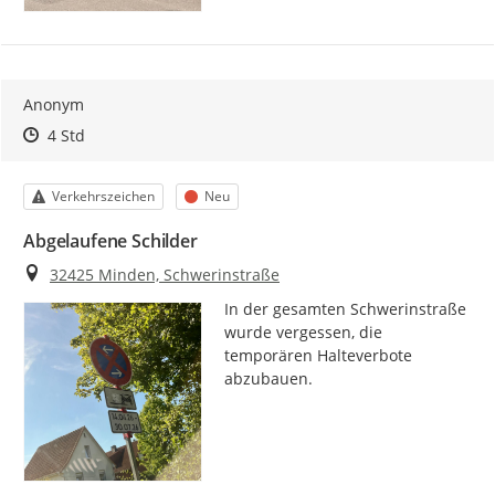
Anonym
Zeitpunkt des Erstellens
Zeitpunkt des Erstellens
Zur Äußerung
4 Std
Kategorie
Status
Verkehrszeichen
Neu
Abgelaufene Schilder
Ort
32425 Minden, Schwerinstraße
In der gesamten Schwerinstraße 
wurde vergessen, die 
temporären Halteverbote 
abzubauen.