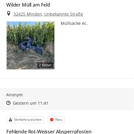
Wilder Müll am Feld
Ort
32425 Minden, Unbekannte Straße
Müllsäcke ec.
2 Bilder
Anonym
Zeitpunkt des Erstellens
Zeitpunkt des Erstellens
Zur Äußerung
Gestern um 11:41
Kategorie
Status
Verkehrszeichen
Neu
Fehlende Rot-Weisser Absperrpfosten