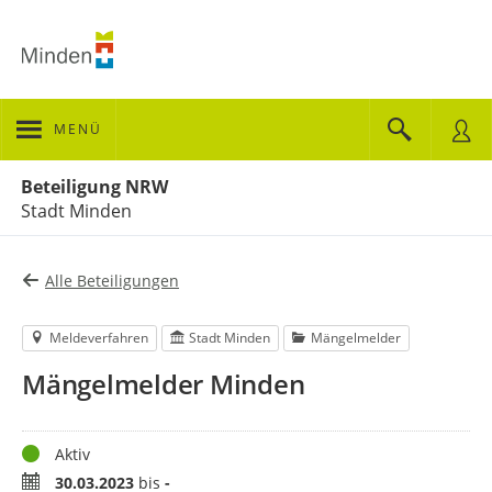
MENÜ
Portalnavigation
Beteiligung NRW
Stadt Minden
Alle Beteiligungen
Meldeverfahren
Stadt Minden
Mängelmelder
Mängelmelder Minden
Status
Aktiv
Zeitraum
30.03.2023
bis
-