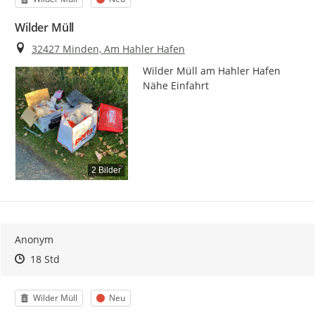
Wilder Müll
Ort
32427 Minden, Am Hahler Hafen
Wilder Müll am Hahler Hafen 
Nähe Einfahrt
2 Bilder
Anonym
Zeitpunkt des Erstellens
Zeitpunkt des Erstellens
Zur Äußerung
18 Std
Kategorie
Status
Wilder Müll
Neu