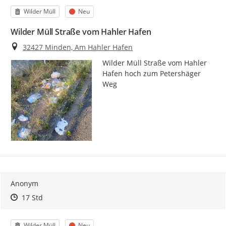
Kategorie
Status
Wilder Müll
Neu
Wilder Müll Straße vom Hahler Hafen
Ort
32427 Minden, Am Hahler Hafen
Wilder Müll Straße vom Hahler 
Hafen hoch zum Petershäger 
Weg
Anonym
Zeitpunkt des Erstellens
Zeitpunkt des Erstellens
Zur Äußerung
17 Std
Kategorie
Status
Wilder Müll
Neu