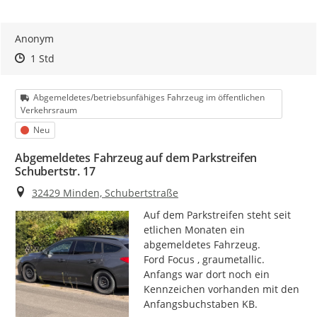
Anonym
Zeitpunkt des Erstellens
Zeitpunkt des Erstellens
Zur Äußerung
1 Std
Kategorie
Abgemeldetes/betriebsunfähiges Fahrzeug im öffentlichen
Verkehrsraum
Status
Neu
Abgemeldetes Fahrzeug auf dem Parkstreifen
Schubertstr. 17
Ort
32429 Minden, Schubertstraße
Auf dem Parkstreifen steht seit 
etlichen Monaten ein 
abgemeldetes Fahrzeug.

Ford Focus , graumetallic.

Anfangs war dort noch ein 
Kennzeichen vorhanden mit den 
Anfangsbuchstaben KB.