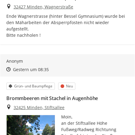
Ort
32427 Minden, Wagnerstraße
Ende Wagnerstrasse (hinter Bessel Gymnasium) wurde bei 
den Mäharbeiten der Absperrpfosten nicht wieder 
aufgestellt.

Bitte nachholen !
Anonym
Zeitpunkt des Erstellens
Zeitpunkt des Erstellens
Zur Äußerung
Gestern um 08:35
Kategorie
Status
Grün- und Baumpflege
Neu
Brommbeeren mit Stachel in Augenhöhe
Ort
32425 Minden, Stiftsallee
Moin,

an der Stiftsallee Höhe 
Fußweg/Radweg Richtunng 