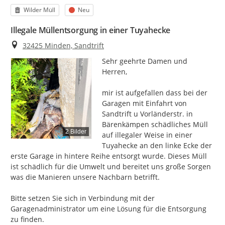
Kategorie
Status
Wilder Müll
Neu
Illegale Müllentsorgung in einer Tuyahecke
Ort
32425 Minden, Sandtrift
Sehr geehrte Damen und 
Herren,

mir ist aufgefallen dass bei der 
Garagen mit Einfahrt von 
Sandtrift u Vorländerstr. in 
Bärenkämpen schädliches Müll 
2 Bilder
auf illegaler Weise in einer 
Tuyahecke an den linke Ecke der 
erste Garage in hintere Reihe entsorgt wurde. Dieses Müll 
ist schädlich für die Umwelt und bereitet uns große Sorgen 
was die Manieren unsere Nachbarn betrifft.

Bitte setzen Sie sich in Verbindung mit der 
Garagenadministrator um eine Lösung für die Entsorgung 
zu finden.
