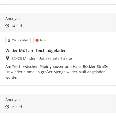
Anonym
Zeitpunkt des Erstellens
Zeitpunkt des Erstellens
Zur Äußerung
14 Std
Kategorie
Status
Wilder Müll
Neu
Wilder Müll am Teich abgeladen
Ort
32423 Minden, Unbekannte Straße
Am Teich zwischen Päpinghauser und Hans-Böckler-Straße 
ist wieder einmal in großer Menge wilder Müll abgeladen 
worden.
Anonym
Zeitpunkt des Erstellens
Zeitpunkt des Erstellens
Zur Äußerung
15 Std