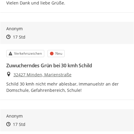
Vielen Dank und liebe Grüße.
Anonym
Zeitpunkt des Erstellens
Zeitpunkt des Erstellens
Zur Äußerung
17 Std
Kategorie
Status
Verkehrszeichen
Neu
Zuwucherndes Grün bei 30 kmh Schild
Ort
32427 Minden, Marienstraße
Schild 30 kmh nicht mehr ablesbar, Immanuelstr an der 
Domschule, Gefahrenbereich, Schule!
Anonym
Zeitpunkt des Erstellens
Zeitpunkt des Erstellens
Zur Äußerung
17 Std