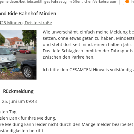
egorie
St
emeldetes/betriebsunfähiges Fahrzeug im öffentlichen Verkehrsraum
I
and Ride Bahnhof Minden
423 Minden, Deisterstraße
ht
Wie unverschämt, einfach meine Meldung 
be
setzen, ohne etwas getan zu haben. Mindesten
und steht dort seit mind. einem halben Jahr. S
Das tiefe Schlagloch inmitten der Fahrspur is
zwischen den Parkreihen.

Ich bitte den GESAMTEN Hinweis vollständig 
Rückmeldung
Zeitpunkt des Erstellens
25. Juni um 09:48
ten Tag!

elen Dank für Ihre Meldung. 

re Meldung kann leider nicht durch den Mängelmelder bearbeitet
ständigkeiten betrifft. 
