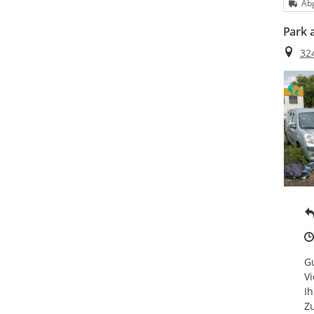
Kat
Abg
Park 
Ort
32
Gu
Vi
Ih
Zu