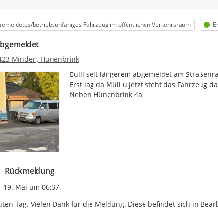
egorie
St
emeldetes/betriebsunfähiges Fahrzeug im öffentlichen Verkehrsraum
Er
 abgemeldet
423 Minden, Hünenbrink
Bulli seit längerem abgemeldet am Straßenra
Erst lag da Müll u jetzt steht das Fahrzeug da

Neben Hünenbrink 4a
Rückmeldung
Zeitpunkt des Erstellens
19. Mai um 06:37
ten Tag. Vielen Dank für die Meldung. Diese befindet sich in Bear