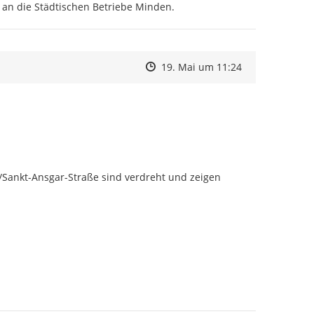
 an die Städtischen Betriebe Minden.
Zeitpunkt des Erstellens
Zeitpunkt des Erstellens
Zur Äußerung
19. Mai um 11:24
Sankt-Ansgar-Straße sind verdreht und zeigen 