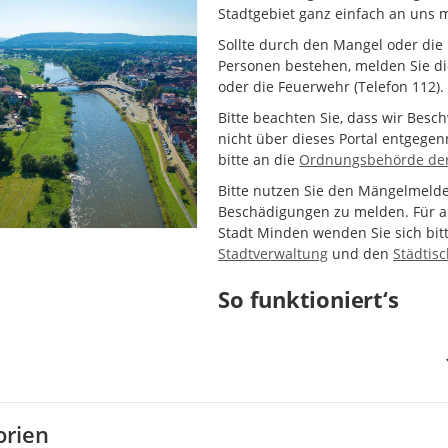
Stadtgebiet ganz einfach an uns 
Sollte durch den Mangel oder die
Personen bestehen, melden Sie die
oder die Feuerwehr (Telefon 112).
Bitte beachten Sie, dass wir Bes
nicht über dieses Portal entgege
bitte an die
Ordnungsbehörde der
Bitte nutzen Sie den Mängelmeld
Beschädigungen zu melden. Für a
Stadt Minden wenden Sie sich bit
Stadtverwaltung
und den
Städtis
So funktioniert‘s
Klicken Sie auf „Ihre Meldung“. D
oder durch Verwendung Ihrer Stan
eine Meldung für diesen Fall vorlieg
zusätzliche Meldung.
orien
Wählen Sie dann die Kategorie Ih