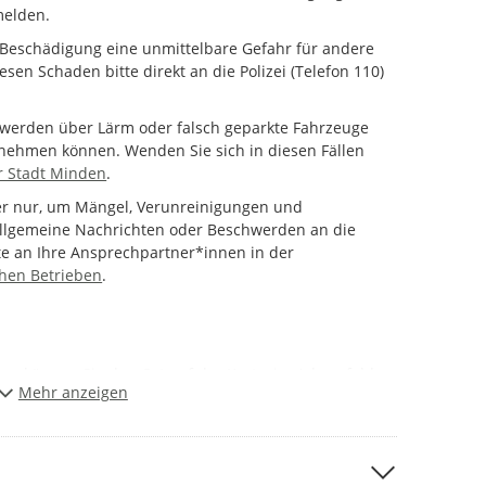
melden.
 Beschädigung eine unmittelbare Gefahr für andere
sen Schaden bitte direkt an die Polizei (Telefon 110)
chwerden über Lärm oder falsch geparkte Fahrzeuge
nnehmen können. Wenden Sie sich in diesen Fällen
 Stadt Minden
.
er nur, um Mängel, Verunreinigungen und
llgemeine Nachrichten oder Beschwerden an die
te an Ihre Ansprechpartner*innen in der
chen Betrieben
.
ann können Sie den Ort auf der Karte, im Adressfeld
Mehr anzeigen
dortdaten angeben. In der Karte sehen Sie, ob schon
t. Falls dies so ist, verzichten Sie bitte auf eine
rer Meldung aus. Beschreiben Sie bitte anschließend