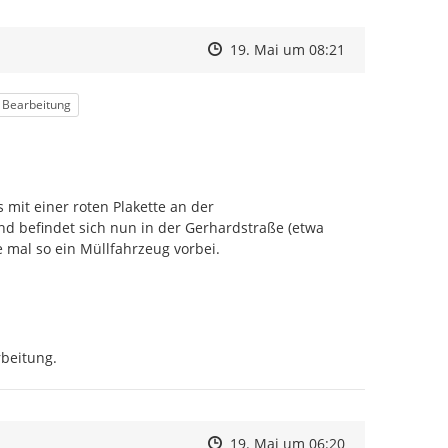
Zeitpunkt des Erstellens
Zeitpunkt des Erstellens
Zur Äußerung
19. Mai um 08:21
atus
n Bearbeitung
it einer roten Plakette an der 
befindet sich nun in der Gerhardstraße (etwa 
mal so ein Müllfahrzeug vorbei.
rbeitung.
Zeitpunkt des Erstellens
Zeitpunkt des Erstellens
Zur Äußerung
19. Mai um 06:20