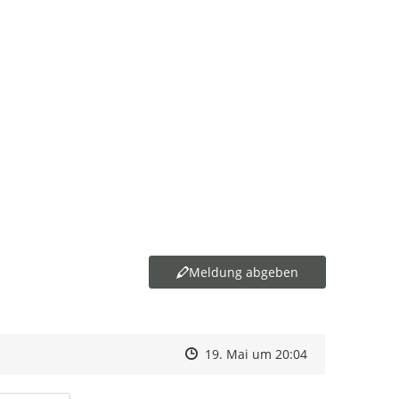
Meldung abgeben
Zeitpunkt des Erstellens
Zeitpunkt des Erstellens
Zur Äußerung
19. Mai um 20:04