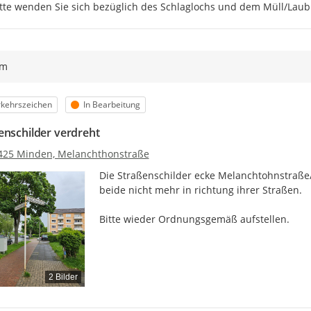
tte wenden Sie sich bezüglich des Schlaglochs und dem Müll/Laub
ym
egorie
Status
rkehrszeichen
In Bearbeitung
enschilder verdreht
425 Minden, Melanchthonstraße
Die Straßenschilder ecke Melanchtohnstraße/
beide nicht mehr in richtung ihrer Straßen.

Bitte wieder Ordnungsgemäß aufstellen.
2 Bilder