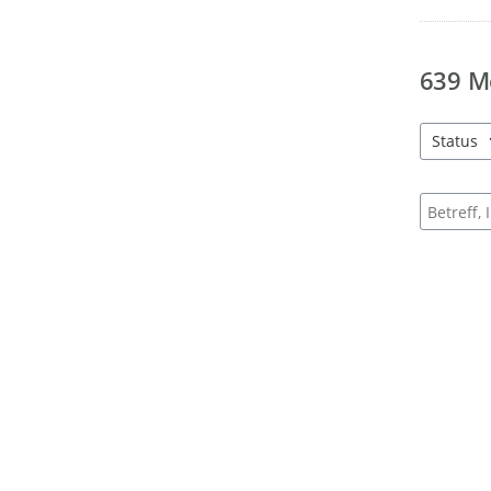
639
M
Status
4 Einträg
Suche na