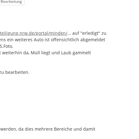
atus
n Bearbeitung
tps://
beteiligung/themen/1000724/100
teiligung.nrw.de/portal/minden/
...
 auf "erledigt" zu 
s ein weiteres Auto ist offensichtlich abgemeldet 
.Foto.

t weiterhin da, Müll liegt und Laub gammelt 
zu bearbeiten.
 werden, da dies mehrere Bereiche und damit 