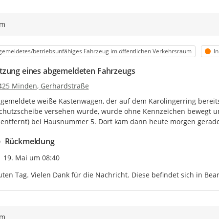
ym
egorie
St
emeldetes/betriebsunfähiges Fahrzeug im öffentlichen Verkehrsraum
I
zung eines abgemeldeten Fahrzeugs
425 Minden, Gerhardstraße
gemeldete weiße Kastenwagen, der auf dem Karolingerring bereits m
hutzscheibe versehen wurde, wurde ohne Kennzeichen bewegt und 
entfernt) bei Hausnummer 5. Dort kam dann heute morgen gerade 
Rückmeldung
Zeitpunkt des Erstellens
19. Mai um 08:40
ten Tag. Vielen Dank für die Nachricht. Diese befindet sich in Bea
ym