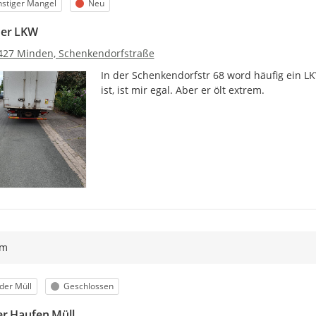
egorie
Status
stiger Mangel
Neu
der LKW
427 Minden, Schenkendorfstraße
In der Schenkendorfstr 68 word häufig ein LK
ist, ist mir egal. Aber er ölt extrem.
ym
egorie
Status
der Müll
Geschlossen
r Haufen Müll