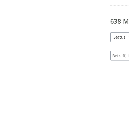
638
M
Status
4 Einträg
Suche na