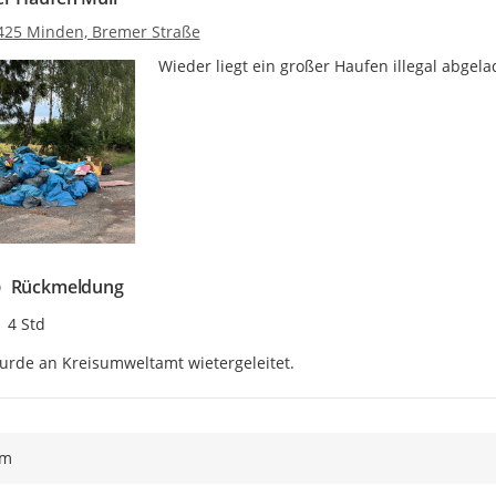
425 Minden, Bremer Straße
Wieder liegt ein großer Haufen illegal abgel
Rückmeldung
Zeitpunkt des Erstellens
4 Std
rde an Kreisumweltamt wietergeleitet.
ym