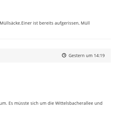
llsäcke.Einer ist bereits aufgerissen, Müll 
Zeitpunkt des Erstellens
Zeitpunkt des Erstellens
Zur Äußerung
Gestern um 14:19
rum. Es müsste sich um die Wittelsbacherallee und 