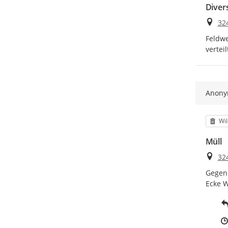
Diver
Ort
32
Feldwe
verteil
Anon
Kat
Wil
Müll
Ort
32
Gegenü
Ecke W