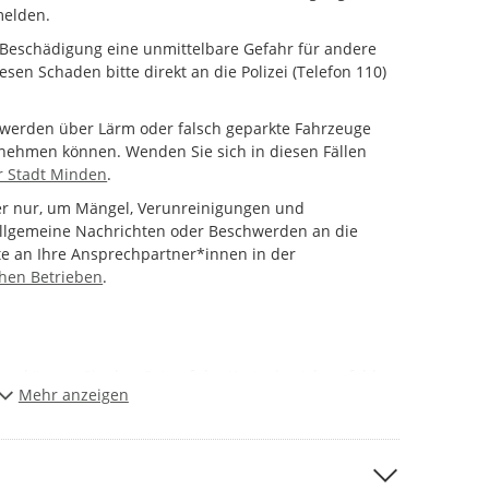
melden.
 Beschädigung eine unmittelbare Gefahr für andere
sen Schaden bitte direkt an die Polizei (Telefon 110)
chwerden über Lärm oder falsch geparkte Fahrzeuge
nnehmen können. Wenden Sie sich in diesen Fällen
 Stadt Minden
.
er nur, um Mängel, Verunreinigungen und
llgemeine Nachrichten oder Beschwerden an die
te an Ihre Ansprechpartner*innen in der
chen Betrieben
.
ann können Sie den Ort auf der Karte, im Adressfeld
Mehr anzeigen
dortdaten angeben. In der Karte sehen Sie, ob schon
t. Falls dies so ist, verzichten Sie bitte auf eine
rer Meldung aus. Beschreiben Sie bitte anschließend