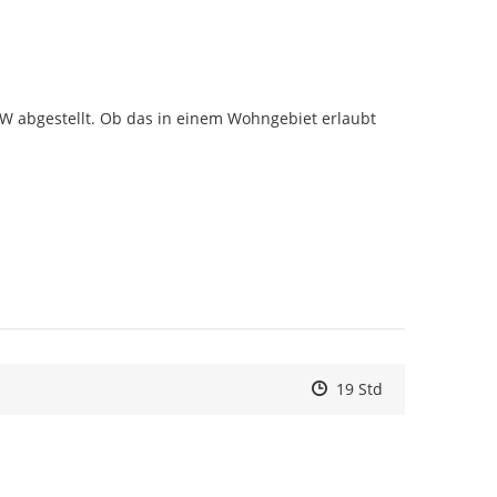
W abgestellt. Ob das in einem Wohngebiet erlaubt 
Zeitpunkt des Erstelle
Zeitpunkt des Erstell
Zur Äußerung
19 Std