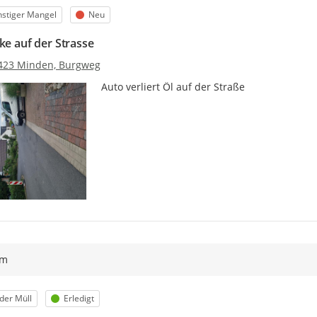
egorie
Status
stiger Mangel
Neu
ke auf der Strasse
423 Minden, Burgweg
Auto verliert Öl auf der Straße
ym
egorie
Status
der Müll
Erledigt