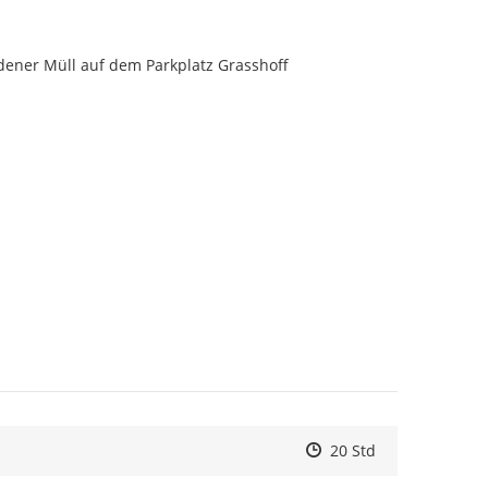
adener Müll auf dem Parkplatz Grasshoff
Zeitpunkt des Erstelle
Zeitpunkt des Erstell
Zur Äußerung
20 Std