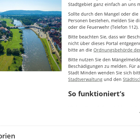
Stadtgebiet ganz einfach an uns 
Sollte durch den Mangel oder die
Personen bestehen, melden Sie die
oder die Feuerwehr (Telefon 112).
Bitte beachten Sie, dass wir Bes
nicht über dieses Portal entgege
bitte an die
Ordnungsbehörde der
Bitte nutzen Sie den Mängelmeld
Beschädigungen zu melden. Für a
Stadt Minden wenden Sie sich bit
Stadtverwaltung
und den
Städtis
So funktioniert‘s
Klicken Sie auf „Ihre Meldung“. D
oder durch Verwendung Ihrer Stan
eine Meldung für diesen Fall vorlieg
zusätzliche Meldung.
orien
Wählen Sie dann die Kategorie Ih