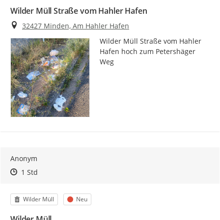
Wilder Müll Straße vom Hahler Hafen
Ort
32427 Minden, Am Hahler Hafen
Wilder Müll Straße vom Hahler 
Hafen hoch zum Petershäger 
Weg
Anonym
Zeitpunkt des Erstellens
Zeitpunkt des Erstellens
Zur Äußerung
1 Std
Kategorie
Status
Wilder Müll
Neu
Wilder Müll