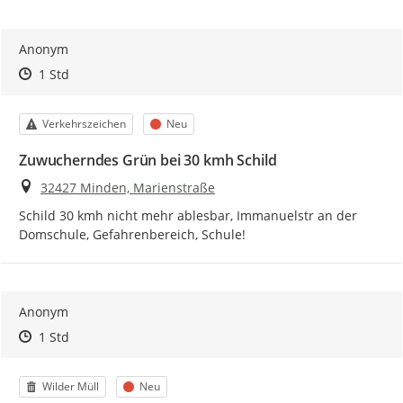
Anonym
Zeitpunkt des Erstellens
Zeitpunkt des Erstellens
Zur Äußerung
1 Std
Kategorie
Status
Verkehrszeichen
Neu
Zuwucherndes Grün bei 30 kmh Schild
Ort
32427 Minden, Marienstraße
Schild 30 kmh nicht mehr ablesbar, Immanuelstr an der 
Domschule, Gefahrenbereich, Schule!
Anonym
Zeitpunkt des Erstellens
Zeitpunkt des Erstellens
Zur Äußerung
1 Std
Kategorie
Status
Wilder Müll
Neu