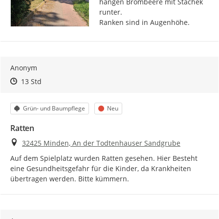
hängen Brombeere mit Stachek 
runter.

Ranken sind in Augenhöhe.
Anonym
Zeitpunkt des Erstellens
Zeitpunkt des Erstellens
Zur Äußerung
13 Std
Kategorie
Status
Grün- und Baumpflege
Neu
Ratten
Ort
32425 Minden, An der Todtenhauser Sandgrube
Auf dem Spielplatz wurden Ratten gesehen. Hier Besteht 
eine Gesundheitsgefahr für die Kinder, da Krankheiten 
übertragen werden. Bitte kümmern.