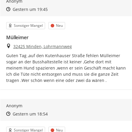
Anonym
Zeitpunkt des Erstellens
Zeitpunkt des Erstellens
Zur Äußerung
Gestern um 19:45
Kategorie
Status
Sonstiger Mangel
Neu
Mülleimer
Ort
32425 Minden, Lohrmannweg
Guten Tag ,auf den Kutenhauser Straße fehlen Mülleimer 
sogar an der Busshaltestelle ist keiner ,Gehe dort mit 
meinem Hund spazieren ,wenn er sein Geschäft macht kann 
ich die Tüte nicht entsorgen und muss sie die ganze Zeit 
tragen .Wer schön wenn eine oder zwei da wären .
Anonym
Zeitpunkt des Erstellens
Zeitpunkt des Erstellens
Zur Äußerung
Gestern um 18:54
Kategorie
Status
Sonstiger Mangel
Neu