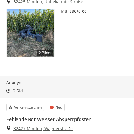
Ort
32425 Minden, Unbekannte Straße
Müllsäcke ec.
2 Bilder
Anonym
Zeitpunkt des Erstellens
Zeitpunkt des Erstellens
Zur Äußerung
9 Std
Kategorie
Status
Verkehrszeichen
Neu
Fehlende Rot-Weisser Absperrpfosten
Ort
32427 Minden, Wagnerstraße