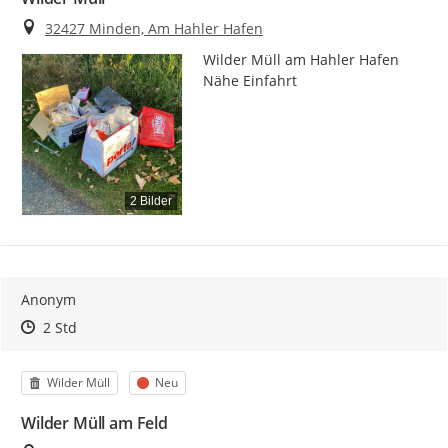
Ort
32427 Minden, Am Hahler Hafen
Wilder Müll am Hahler Hafen 
Nähe Einfahrt
2 Bilder
Anonym
Zeitpunkt des Erstellens
Zeitpunkt des Erstellens
Zur Äußerung
2 Std
Kategorie
Status
Wilder Müll
Neu
Wilder Müll am Feld