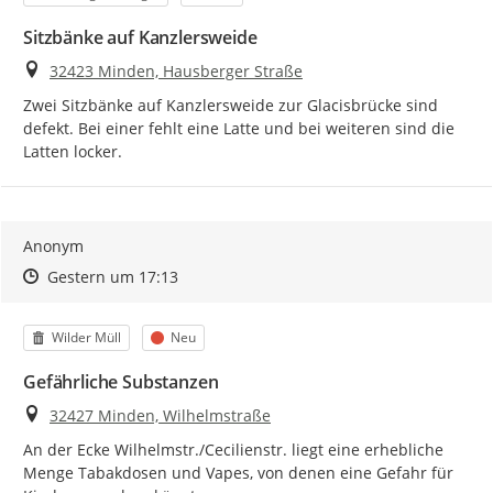
Sitzbänke auf Kanzlersweide
Ort
32423 Minden, Hausberger Straße
Zwei Sitzbänke auf Kanzlersweide zur Glacisbrücke sind 
defekt. Bei einer fehlt eine Latte und bei weiteren sind die 
Latten locker.
Anonym
Zeitpunkt des Erstellens
Zeitpunkt des Erstellens
Zur Äußerung
Gestern um 17:13
Kategorie
Status
Wilder Müll
Neu
Gefährliche Substanzen
Ort
32427 Minden, Wilhelmstraße
An der Ecke Wilhelmstr./Cecilienstr. liegt eine erhebliche 
Menge Tabakdosen und Vapes, von denen eine Gefahr für 