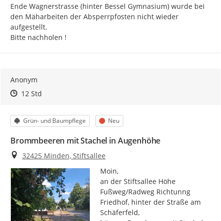
Ende Wagnerstrasse (hinter Bessel Gymnasium) wurde bei 
den Mäharbeiten der Absperrpfosten nicht wieder 
aufgestellt.

Bitte nachholen !
Anonym
Zeitpunkt des Erstellens
Zeitpunkt des Erstellens
Zur Äußerung
12 Std
Kategorie
Status
Grün- und Baumpflege
Neu
Brommbeeren mit Stachel in Augenhöhe
Ort
32425 Minden, Stiftsallee
Moin,

an der Stiftsallee Höhe 
Fußweg/Radweg Richtunng 
Friedhof, hinter der Straße am 
Schäferfeld,
