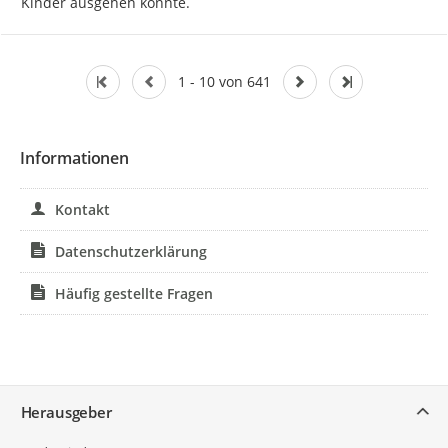
Kinder ausgehen könnte.
1 - 10 von 641
Informationen
Kontakt
Datenschutzerklärung
Häufig gestellte Fragen
Service
Herausgeber