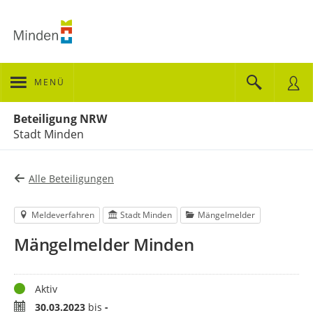
MENÜ
Portalnavigation
Beteiligung NRW
Stadt Minden
Alle Beteiligungen
Meldeverfahren
Stadt Minden
Mängelmelder
Mängelmelder Minden
Status
Aktiv
Zeitraum
30.03.2023
bis
-