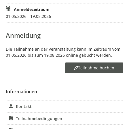
schauen Sie bitte auch in Ihrem Spam-Ordner nach und
Anmeldezeitraum
melden sich ggf. bei uns (kulturbuero@minden.de, 0571
01.05.2026 - 19.08.2026
89 758).
Sie können diese Anmeldung jederzeit über die
Buchungsbestätigung stornieren. Kurzfristige Absagen
Anmeldung
ab einem Tag vor Veranstaltungsbeginn teilen Sie uns
bitte persönlich mit.
Die Teilnahme an der Veranstaltung kann im Zeitraum vom
01.05.2026 bis zum 19.08.2026 online gebucht werden.
Teilnahme buchen
Informationen
Kontakt
Teilnahmebedingungen