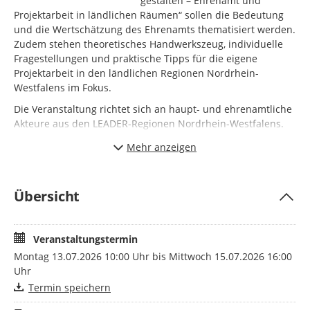
gestalten – Ehrenamt und
Projektarbeit in ländlichen Räumen“ sollen die Bedeutung
und die Wertschätzung des Ehrenamts thematisiert werden.
Zudem stehen theoretisches Handwerkszeug, individuelle
Fragestellungen und praktische Tipps für die eigene
Projektarbeit in den ländlichen Regionen Nordrhein-
Westfalens im Fokus.
Die Veranstaltung richtet sich an haupt- und ehrenamtliche
Akteure aus den LEADER-Regionen Nordrhein-Westfalens.
Die Teilnahme ist kostenfrei. Weitere Informationen und das
Mehr anzeigen
Programm folgen in Kürze – eine Anmeldung ist aber bereits
jetzt möglich.
Hinweis:
Übersicht
Wir weisen darauf hin, dass bei dieser Veranstaltung
Fotoaufnahmen gemacht werden. Diese können im
Zusammenhang mit der Berichterstattung über die
Veranstaltungstermin
Veranstaltung veröffentlicht werden, um über diese
Montag 13.07.2026 10:00 Uhr bis Mittwoch 15.07.2026 16:00
Veranstaltung öffentlichkeitswirksam zu informieren.
Uhr
Termin speichern