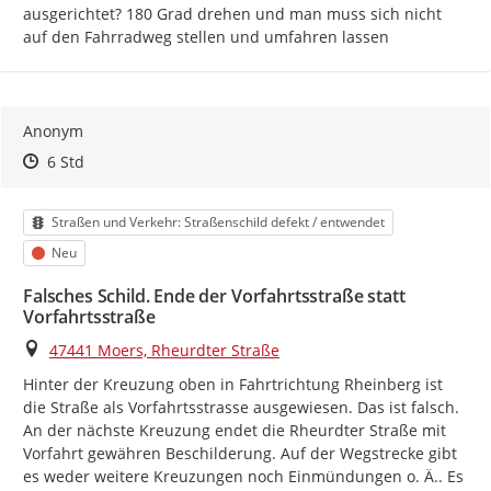
ausgerichtet? 180 Grad drehen und man muss sich nicht 
auf den Fahrradweg stellen und umfahren lassen
Anonym
Zeitpunkt des Erstellens
Zeitpunkt des Erstellens
Zur Äußerung
6 Std
Kategorie
Straßen und Verkehr: Straßenschild defekt / entwendet
Status
Neu
Falsches Schild. Ende der Vorfahrtsstraße statt
Vorfahrtsstraße
Ort
47441 Moers, Rheurdter Straße
Hinter der Kreuzung oben in Fahrtrichtung Rheinberg ist 
die Straße als Vorfahrtsstrasse ausgewiesen. Das ist falsch. 
An der nächste Kreuzung endet die Rheurdter Straße mit 
Vorfahrt gewähren Beschilderung. Auf der Wegstrecke gibt 
es weder weitere Kreuzungen noch Einmündungen o. Ä.. Es 