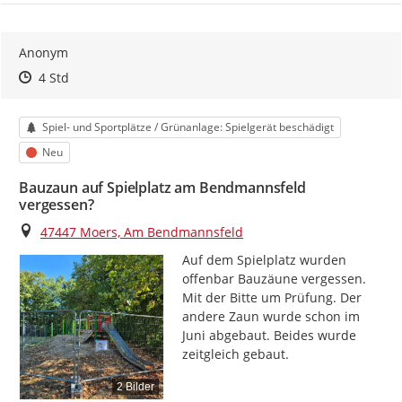
Anonym
Zeitpunkt des Erstellens
Zeitpunkt des Erstellens
Zur Äußerung
4 Std
Kategorie
Spiel- und Sportplätze / Grünanlage: Spielgerät beschädigt
Status
Neu
Bauzaun auf Spielplatz am Bendmannsfeld
vergessen?
Ort
47447 Moers, Am Bendmannsfeld
Auf dem Spielplatz wurden 
offenbar Bauzäune vergessen. 
Mit der Bitte um Prüfung. Der 
andere Zaun wurde schon im 
Juni abgebaut. Beides wurde 
zeitgleich gebaut.
2 Bilder