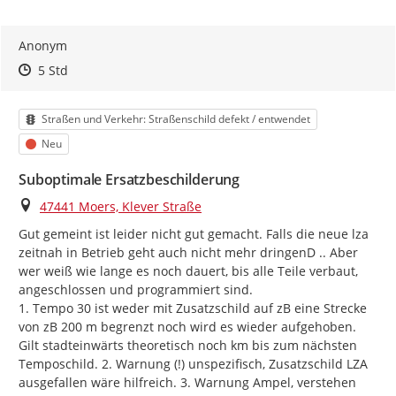
Anonym
Zeitpunkt des Erstellens
Zeitpunkt des Erstellens
Zur Äußerung
5 Std
Kategorie
Straßen und Verkehr: Straßenschild defekt / entwendet
Status
Neu
Suboptimale Ersatzbeschilderung
Ort
47441 Moers, Klever Straße
Gut gemeint ist leider nicht gut gemacht. Falls die neue lza 
zeitnah in Betrieb geht auch nicht mehr dringenD .. Aber 
wer weiß wie lange es noch dauert, bis alle Teile verbaut, 
angeschlossen und programmiert sind.

1. Tempo 30 ist weder mit Zusatzschild auf zB eine Strecke 
von zB 200 m begrenzt noch wird es wieder aufgehoben. 
Gilt stadteinwärts theoretisch noch km bis zum nächsten 
Temposchild. 2. Warnung (!) unspezifisch, Zusatzschild LZA 
ausgefallen wäre hilfreich. 3. Warnung Ampel, verstehen 