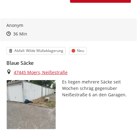
Anonym
Zeitpunkt des Erstellens
Zeitpunkt des Erstellens
Zur Äußerung
36 Min
Kategorie
Status
Abfall: Wilde Müllablagerung
Neu
Blaue Säcke
Ort
47445 Moers, Neißestraße
Es liegen mehrere Säcke seit 
Wochen schräg gegenüber 
Neißestraße 6 an den Garagen.