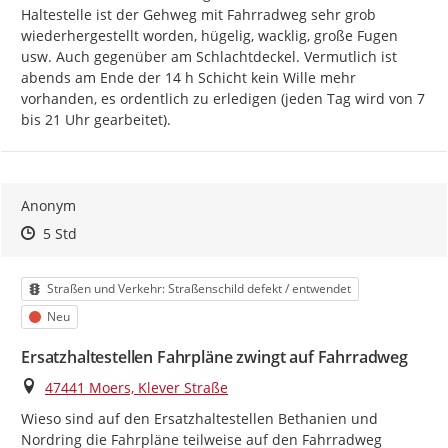
Haltestelle ist der Gehweg mit Fahrradweg sehr grob 
wiederhergestellt worden, hügelig, wacklig, große Fugen 
usw. Auch gegenüber am Schlachtdeckel. Vermutlich ist 
abends am Ende der 14 h Schicht kein Wille mehr 
vorhanden, es ordentlich zu erledigen (jeden Tag wird von 7 
bis 21 Uhr gearbeitet).
Anonym
Zeitpunkt des Erstellens
Zeitpunkt des Erstellens
Zur Äußerung
5 Std
Kategorie
Straßen und Verkehr: Straßenschild defekt / entwendet
Status
Neu
Ersatzhaltestellen Fahrpläne zwingt auf Fahrradweg
Ort
47441 Moers, Klever Straße
Wieso sind auf den Ersatzhaltestellen Bethanien und 
Nordring die Fahrpläne teilweise auf den Fahrradweg 