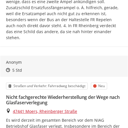
wenige, dass es eine zweite Ampel ankündigen soll. 
Zusatzschild Ersatzfussfängerampel o. Ä. hilfreich, gerade, 
weil die Ersatzampel auch nicht gut zu erkennen ist, 
besonders wenn der Bus an der Haltestelle FR Repelen 
auch noch direkt davor steht. 4. In FR Rheinberg verdeckt 
das eine Schild das andere, da sie nah hinter einander 
stehen.
Anonym
Zeitpunkt des Erstellens
Zeitpunkt des Erstellens
Zur Äußerung
5 Std
Kategorie
Status
Straßen und Verkehr: Fahrradweg beschädigt
Neu
Nicht fachgerechte Wiederherstellung der Wege nach
Glasfaserverlegung
Ort
47441 Moers, Rheinberger Straße
Es wird derzeit im gesamten Bereich vor dem NIAG 
Betriebshof Glasfaser verlegt. Insbesondere im Bereich der 