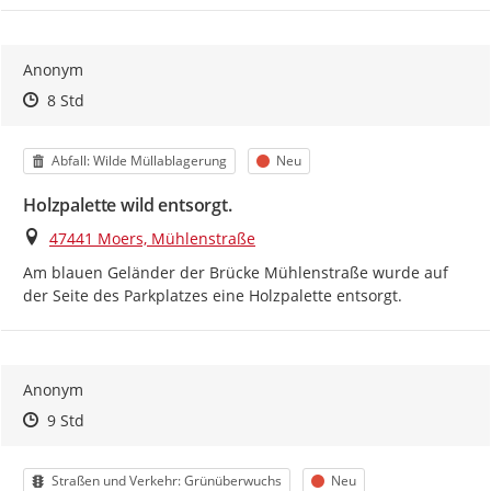
Anonym
Zeitpunkt des Erstellens
Zeitpunkt des Erstellens
Zur Äußerung
8 Std
Kategorie
Status
Abfall: Wilde Müllablagerung
Neu
Holzpalette wild entsorgt.
Ort
47441 Moers, Mühlenstraße
Am blauen Geländer der Brücke Mühlenstraße wurde auf 
der Seite des Parkplatzes eine Holzpalette entsorgt.
Anonym
Zeitpunkt des Erstellens
Zeitpunkt des Erstellens
Zur Äußerung
9 Std
Kategorie
Status
Straßen und Verkehr: Grünüberwuchs
Neu