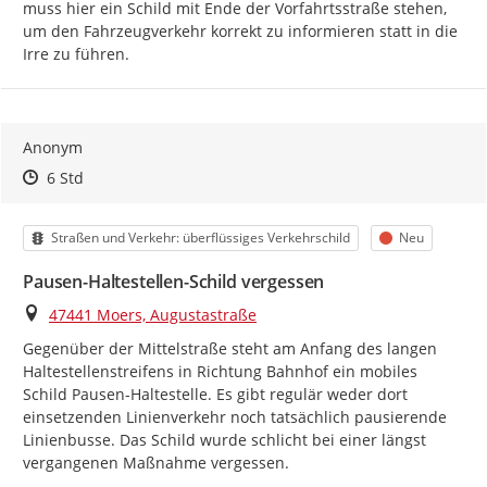
muss hier ein Schild mit Ende der Vorfahrtsstraße stehen, 
um den Fahrzeugverkehr korrekt zu informieren statt in die 
Irre zu führen.
Anonym
Zeitpunkt des Erstellens
Zeitpunkt des Erstellens
Zur Äußerung
6 Std
Kategorie
Status
Straßen und Verkehr: überflüssiges Verkehrschild
Neu
Pausen-Haltestellen-Schild vergessen
Ort
47441 Moers, Augustastraße
Gegenüber der Mittelstraße steht am Anfang des langen 
Haltestellenstreifens in Richtung Bahnhof ein mobiles 
Schild Pausen-Haltestelle. Es gibt regulär weder dort 
einsetzenden Linienverkehr noch tatsächlich pausierende 
Linienbusse. Das Schild wurde schlicht bei einer längst 
vergangenen Maßnahme vergessen.