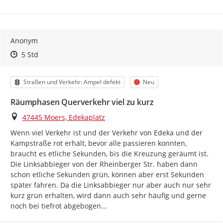
Anonym
Zeitpunkt des Erstellens
Zeitpunkt des Erstellens
Zur Äußerung
5 Std
Kategorie
Status
Straßen und Verkehr: Ampel defekt
Neu
Räumphasen Querverkehr viel zu kurz
Ort
47445 Moers, Edekaplatz
Wenn viel Verkehr ist und der Verkehr von Edeka und der 
Kampstraße rot erhält, bevor alle passieren konnten, 
braucht es etliche Sekunden, bis die Kreuzung geräumt ist. 
Die Linksabbieger von der Rheinberger Str. haben dann 
schon etliche Sekunden grün, können aber erst Sekunden 
später fahren. Da die Linksabbieger nur aber auch nur sehr 
kurz grün erhalten, wird dann auch sehr häufig und gerne 
noch bei tiefrot abgebogen...