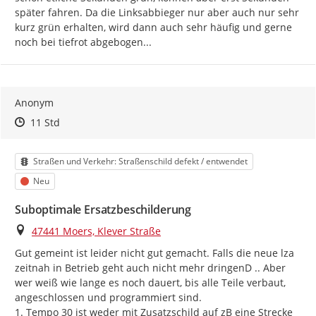
später fahren. Da die Linksabbieger nur aber auch nur sehr 
kurz grün erhalten, wird dann auch sehr häufig und gerne 
noch bei tiefrot abgebogen...
Anonym
Zeitpunkt des Erstellens
Zeitpunkt des Erstellens
Zur Äußerung
11 Std
Kategorie
Straßen und Verkehr: Straßenschild defekt / entwendet
Status
Neu
Suboptimale Ersatzbeschilderung
Ort
47441 Moers, Klever Straße
Gut gemeint ist leider nicht gut gemacht. Falls die neue lza 
zeitnah in Betrieb geht auch nicht mehr dringenD .. Aber 
wer weiß wie lange es noch dauert, bis alle Teile verbaut, 
angeschlossen und programmiert sind.

1. Tempo 30 ist weder mit Zusatzschild auf zB eine Strecke 