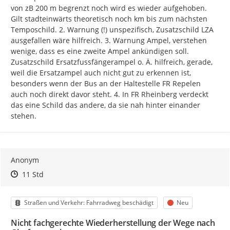
von zB 200 m begrenzt noch wird es wieder aufgehoben. 
Gilt stadteinwärts theoretisch noch km bis zum nächsten 
Temposchild. 2. Warnung (!) unspezifisch, Zusatzschild LZA 
ausgefallen wäre hilfreich. 3. Warnung Ampel, verstehen 
wenige, dass es eine zweite Ampel ankündigen soll. 
Zusatzschild Ersatzfussfängerampel o. Ä. hilfreich, gerade, 
weil die Ersatzampel auch nicht gut zu erkennen ist, 
besonders wenn der Bus an der Haltestelle FR Repelen 
auch noch direkt davor steht. 4. In FR Rheinberg verdeckt 
das eine Schild das andere, da sie nah hinter einander 
stehen.
Anonym
Zeitpunkt des Erstellens
Zeitpunkt des Erstellens
Zur Äußerung
11 Std
Kategorie
Status
Straßen und Verkehr: Fahrradweg beschädigt
Neu
Nicht fachgerechte Wiederherstellung der Wege nach