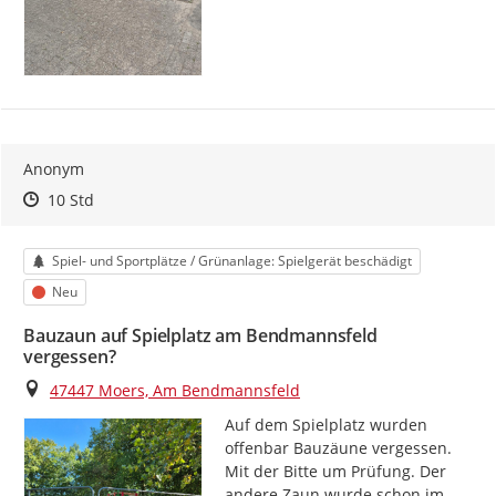
Anonym
Zeitpunkt des Erstellens
Zeitpunkt des Erstellens
Zur Äußerung
10 Std
Kategorie
Spiel- und Sportplätze / Grünanlage: Spielgerät beschädigt
Status
Neu
Bauzaun auf Spielplatz am Bendmannsfeld
vergessen?
Ort
47447 Moers, Am Bendmannsfeld
Auf dem Spielplatz wurden 
offenbar Bauzäune vergessen. 
Mit der Bitte um Prüfung. Der 
andere Zaun wurde schon im 