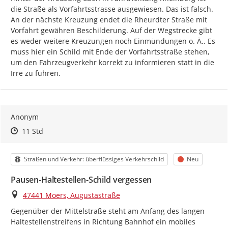
die Straße als Vorfahrtsstrasse ausgewiesen. Das ist falsch. 
An der nächste Kreuzung endet die Rheurdter Straße mit 
Vorfahrt gewähren Beschilderung. Auf der Wegstrecke gibt 
es weder weitere Kreuzungen noch Einmündungen o. Ä.. Es 
muss hier ein Schild mit Ende der Vorfahrtsstraße stehen, 
um den Fahrzeugverkehr korrekt zu informieren statt in die 
Irre zu führen.
Anonym
Zeitpunkt des Erstellens
Zeitpunkt des Erstellens
Zur Äußerung
11 Std
Kategorie
Status
Straßen und Verkehr: überflüssiges Verkehrschild
Neu
Pausen-Haltestellen-Schild vergessen
Ort
47441 Moers, Augustastraße
Gegenüber der Mittelstraße steht am Anfang des langen 
Haltestellenstreifens in Richtung Bahnhof ein mobiles 