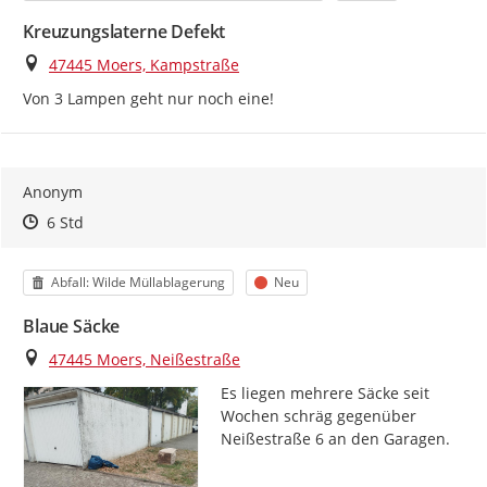
Kreuzungslaterne Defekt
Ort
47445 Moers, Kampstraße
Von 3 Lampen geht nur noch eine!
Anonym
Zeitpunkt des Erstellens
Zeitpunkt des Erstellens
Zur Äußerung
6 Std
Kategorie
Status
Abfall: Wilde Müllablagerung
Neu
Blaue Säcke
Ort
47445 Moers, Neißestraße
Es liegen mehrere Säcke seit 
Wochen schräg gegenüber 
Neißestraße 6 an den Garagen.