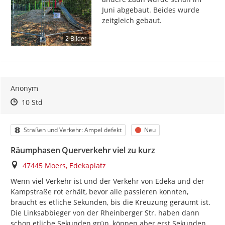
Juni abgebaut. Beides wurde 
zeitgleich gebaut.
2 Bilder
Anonym
Zeitpunkt des Erstellens
Zeitpunkt des Erstellens
Zur Äußerung
10 Std
Kategorie
Status
Straßen und Verkehr: Ampel defekt
Neu
Räumphasen Querverkehr viel zu kurz
Ort
47445 Moers, Edekaplatz
Wenn viel Verkehr ist und der Verkehr von Edeka und der 
Kampstraße rot erhält, bevor alle passieren konnten, 
braucht es etliche Sekunden, bis die Kreuzung geräumt ist. 
Die Linksabbieger von der Rheinberger Str. haben dann 
schon etliche Sekunden grün, können aber erst Sekunden 