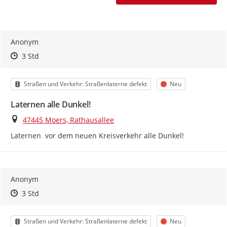
Anonym
Zeitpunkt des Erstellens
Zeitpunkt des Erstellens
Zur Äußerung
3 Std
Kategorie
Status
Straßen und Verkehr: Straßenlaterne defekt
Neu
Laternen alle Dunkel!
Ort
47445 Moers, Rathausallee
Laternen  vor dem neuen Kreisverkehr alle Dunkel!
Anonym
Zeitpunkt des Erstellens
Zeitpunkt des Erstellens
Zur Äußerung
3 Std
Kategorie
Status
Straßen und Verkehr: Straßenlaterne defekt
Neu