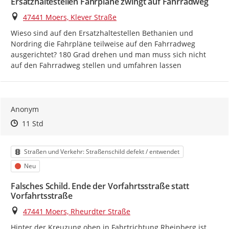
Ersatzhaltestellen Fahrpläne zwingt auf Fahrradweg
Ort
47441 Moers, Klever Straße
Wieso sind auf den Ersatzhaltestellen Bethanien und 
Nordring die Fahrpläne teilweise auf den Fahrradweg 
ausgerichtet? 180 Grad drehen und man muss sich nicht 
auf den Fahrradweg stellen und umfahren lassen
Anonym
Zeitpunkt des Erstellens
Zeitpunkt des Erstellens
Zur Äußerung
11 Std
Kategorie
Straßen und Verkehr: Straßenschild defekt / entwendet
Status
Neu
Falsches Schild. Ende der Vorfahrtsstraße statt
Vorfahrtsstraße
Ort
47441 Moers, Rheurdter Straße
Hinter der Kreuzung oben in Fahrtrichtung Rheinberg ist 