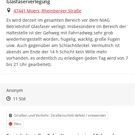
Glasfaserverlegung
Ort
47441 Moers, Rheinberger Straße
Es wird derzeit im gesamten Bereich vor dem NIAG 
Betriebshof Glasfaser verlegt. Insbesondere im Bereich der 
Haltestelle ist der Gehweg mit Fahrradweg sehr grob 
wiederhergestellt worden, hügelig, wacklig, große Fugen 
usw. Auch gegenüber am Schlachtdeckel. Vermutlich ist 
abends am Ende der 14 h Schicht kein Wille mehr 
vorhanden, es ordentlich zu erledigen (jeden Tag wird von 7 
bis 21 Uhr gearbeitet).
Anonym
Zeitpunkt des Erstellens
Zeitpunkt des Erstellens
Zur Äußerung
11 Std
Kategorie
Straßen und Verkehr: Straßenschild defekt / entwendet
Status
Neu