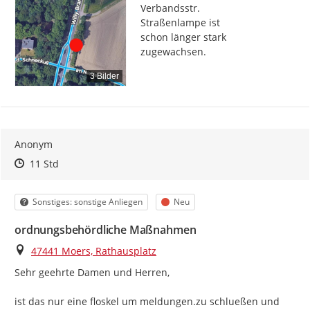
Verbandsstr.

Straßenlampe ist

schon länger stark

zugewachsen.
3 Bilder
Anonym
Zeitpunkt des Erstellens
Zeitpunkt des Erstellens
Zur Äußerung
11 Std
Kategorie
Status
Sonstiges: sonstige Anliegen
Neu
ordnungsbehördliche Maßnahmen
Ort
47441 Moers, Rathausplatz
Sehr geehrte Damen und Herren,

ist das nur eine floskel um meldungen.zu schlueßen und 