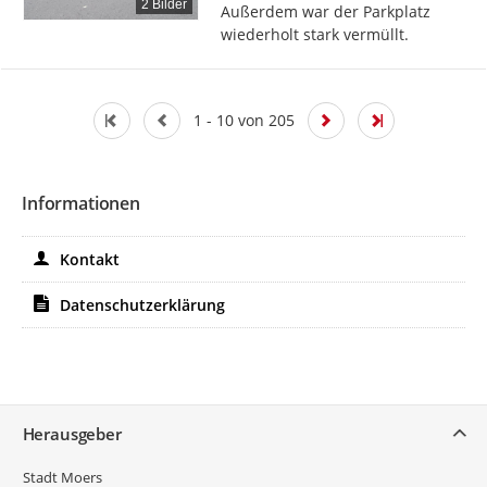
2 Bilder
Außerdem war der Parkplatz 
wiederholt stark vermüllt.
1 - 10 von 205
Informationen
Kontakt
Datenschutzerklärung
Service
Herausgeber
Stadt Moers