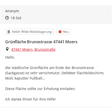
Anonym
Zeitpunkt des Erstellens
Zeitpunkt des Erstellens
Zur Äußerung
18 Std
Kategorie
Status
Abfall: Wilde Müllablagerung
Neu
Grünfläche Brunostrasse 47441 Moers
Ort
47441 Moers, Brunostraße
Hallo,

die städtische Grünfläche am Ende der Brunostrasse 
(Sackgasse) ist sehr verschmutzt. Defekter Flachbildschirm, 
Müll, kaputter Fußball...

Diese Fläche sollte zur Erholung einladen.

Ich danke Ihnen für Ihre Hilfe!