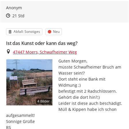
Anonym
Zeitpunkt des Erstellens
Zeitpunkt des Erstellens
Zur Äußerung
21 Std
Kategorie
Status
Abfall: Sonstiges
Neu
Ist das Kunst oder kann das weg?
Ort
47447 Moers, Schwafheimer Weg
Guten Morgen,

müsste Schwafheimer Bruch am 
Wasser sein!?

Dort steht eine Bank mit 
Widmung ;)

befestigt mit 2 Radschlössern.

Gehört die dort hin?;)

4 Bilder
Leider ist diese auch beschädigt.

Müll & Kippen habe ich schon 
aufgesammelt!

Sonnige Grüße

RS