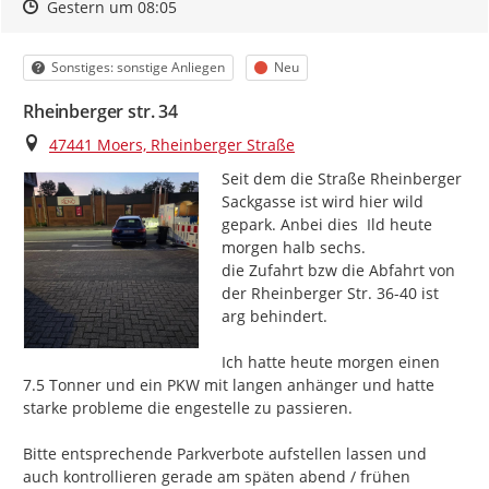
Zeitpunkt des Erstellens
Zeitpunkt des Erstellens
Zur Äußerung
Gestern um 08:05
Kategorie
Status
Sonstiges: sonstige Anliegen
Neu
Rheinberger str. 34
Ort
47441 Moers, Rheinberger Straße
Seit dem die Straße Rheinberger 
Sackgasse ist wird hier wild 
gepark. Anbei dies  Ild heute 
morgen halb sechs.

die Zufahrt bzw die Abfahrt von 
der Rheinberger Str. 36-40 ist 
arg behindert.

Ich hatte heute morgen einen 
7.5 Tonner und ein PKW mit langen anhänger und hatte 
starke probleme die engestelle zu passieren.

Bitte entsprechende Parkverbote aufstellen lassen und 
auch kontrollieren gerade am späten abend / frühen 