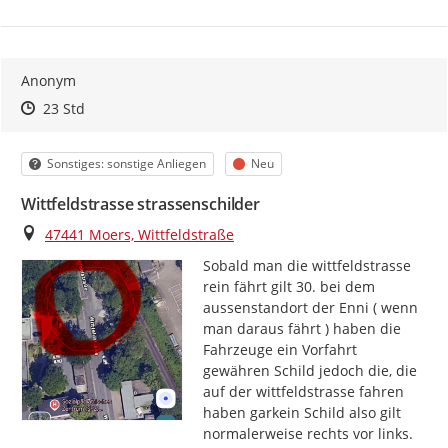
Anonym
Zeitpunkt des Erstellens
Zeitpunkt des Erstellens
Zur Äußerung
23 Std
Kategorie
Status
Sonstiges: sonstige Anliegen
Neu
Wittfeldstrasse strassenschilder
Ort
47441 Moers, Wittfeldstraße
Sobald man die wittfeldstrasse 
rein fährt gilt 30. bei dem 
aussenstandort der Enni ( wenn 
man daraus fährt ) haben die 
Fahrzeuge ein Vorfahrt 
gewähren Schild jedoch die, die 
auf der wittfeldstrasse fahren 
haben garkein Schild also gilt 
normalerweise rechts vor links. 