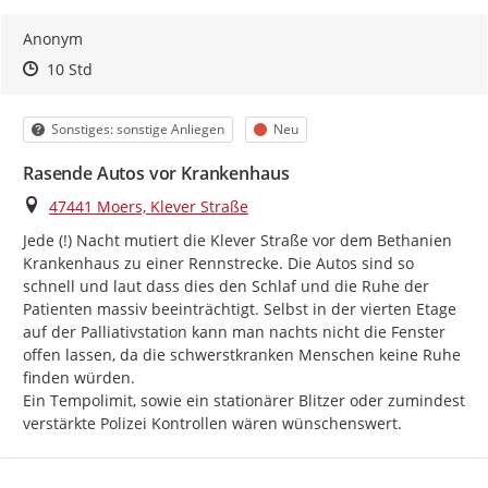
Anonym
Zeitpunkt des Erstellens
Zeitpunkt des Erstellens
Zur Äußerung
10 Std
Kategorie
Status
Sonstiges: sonstige Anliegen
Neu
Rasende Autos vor Krankenhaus
Ort
47441 Moers, Klever Straße
Jede (!) Nacht mutiert die Klever Straße vor dem Bethanien 
Krankenhaus zu einer Rennstrecke. Die Autos sind so 
schnell und laut dass dies den Schlaf und die Ruhe der 
Patienten massiv beeinträchtigt. Selbst in der vierten Etage 
auf der Palliativstation kann man nachts nicht die Fenster 
offen lassen, da die schwerstkranken Menschen keine Ruhe 
finden würden.

Ein Tempolimit, sowie ein stationärer Blitzer oder zumindest 
verstärkte Polizei Kontrollen wären wünschenswert.