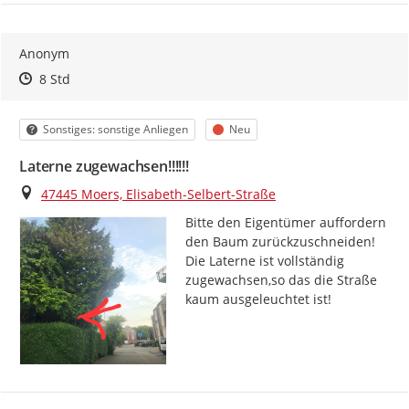
Anonym
Zeitpunkt des Erstellens
Zeitpunkt des Erstellens
Zur Äußerung
8 Std
Kategorie
Status
Sonstiges: sonstige Anliegen
Neu
Laterne zugewachsen!!!!!!
Ort
47445 Moers, Elisabeth-Selbert-Straße
Bitte den Eigentümer auffordern 
den Baum zurückzuschneiden! 
Die Laterne ist vollständig 
zugewachsen,so das die Straße 
kaum ausgeleuchtet ist!