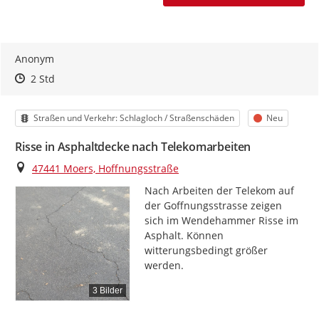
Anonym
Zeitpunkt des Erstellens
Zeitpunkt des Erstellens
Zur Äußerung
2 Std
Kategorie
Status
Straßen und Verkehr: Schlagloch / Straßenschäden
Neu
Risse in Asphaltdecke nach Telekomarbeiten
Ort
47441 Moers, Hoffnungsstraße
Nach Arbeiten der Telekom auf 
der Goffnungsstrasse zeigen 
sich im Wendehammer Risse im 
Asphalt. Können 
witterungsbedingt größer 
werden.
3 Bilder