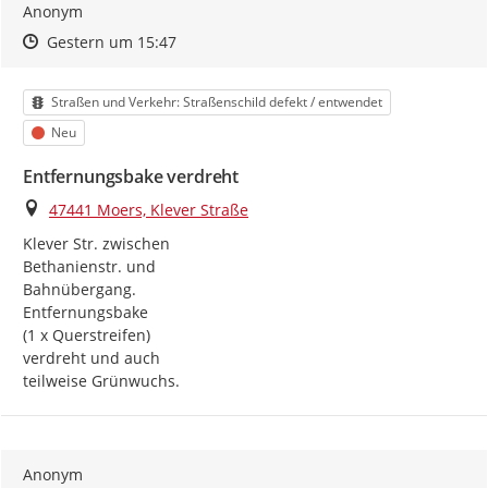
Anonym
Zeitpunkt des Erstellens
Zeitpunkt des Erstellens
Zur Äußerung
Gestern um 15:47
Kategorie
Straßen und Verkehr: Straßenschild defekt / entwendet
Status
Neu
Entfernungsbake verdreht
Ort
47441 Moers, Klever Straße
Klever Str. zwischen

Bethanienstr. und

Bahnübergang.

Entfernungsbake

(1 x Querstreifen)

verdreht und auch

teilweise Grünwuchs.
Anonym