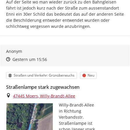
Auf der Seite wo man wieder zurück zu den Bahngleisen 
fährt ist jedoch kurz nach der Straße zum aussenstandort 
Enni ein 30er Schild das bedeutet das auf der anderen Seite 
die Beschilderung entweder entwendet wurden oder 
schlichtweg vergessen wurde anzubringen.
Anonym
Zeitpunkt des Erstellens
Zeitpunkt des Erstellens
Zur Äußerung
Gestern um 15:56
Kategorie
Status
Straßen und Verkehr: Grünüberwuchs
Neu
Straßenlampe stark zugewachsen
Ort
47445 Moers, Willy-Brandt-Allee
Willy-Brandt-Allee

in Richtung

Verbandsstr.

Straßenlampe ist

schon länger stark
