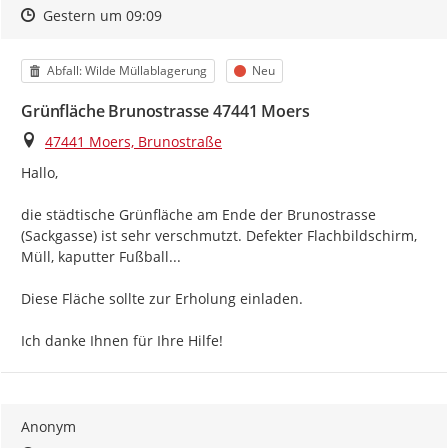
Zeitpunkt des Erstellens
Zeitpunkt des Erstellens
Zur Äußerung
Gestern um 09:09
Kategorie
Status
Abfall: Wilde Müllablagerung
Neu
Grünfläche Brunostrasse 47441 Moers
Ort
47441 Moers, Brunostraße
Hallo,

die städtische Grünfläche am Ende der Brunostrasse 
(Sackgasse) ist sehr verschmutzt. Defekter Flachbildschirm, 
Müll, kaputter Fußball...

Diese Fläche sollte zur Erholung einladen.

Ich danke Ihnen für Ihre Hilfe!
Anonym