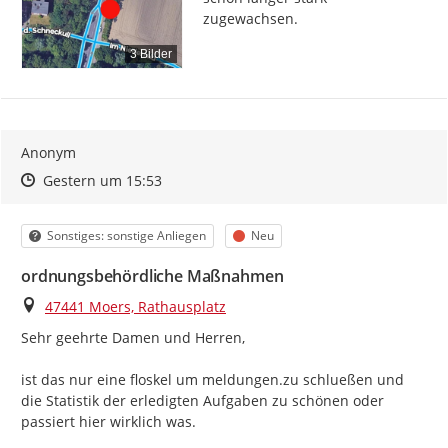
zugewachsen.
3 Bilder
Anonym
Zeitpunkt des Erstellens
Zeitpunkt des Erstellens
Zur Äußerung
Gestern um 15:53
Kategorie
Status
Sonstiges: sonstige Anliegen
Neu
ordnungsbehördliche Maßnahmen
Ort
47441 Moers, Rathausplatz
Sehr geehrte Damen und Herren,

ist das nur eine floskel um meldungen.zu schlueßen und 
die Statistik der erledigten Aufgaben zu schönen oder 
passiert hier wirklich was.
