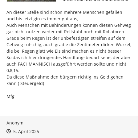
An dieser Stelle sind schon mehrere Menschen gefallen 
und bis jetzt gin es immer gut aus,

Auch Menschen mit Behinderungen können diesen Gehweg 
gar nicht nutzen weder mit Rollstuhl noch mit Rollatoren.

Grade beim Regen ist der unbefestigten streifen auf dem 
Gehweg rutschig, auch gradie die Zentimeter dicken Wurzel, 
die bei Regen glatt wie Eis sind machen es nicht besser.

So das ich hier dringendes Handlungsbedarf sehe, der aber 
auch FACHMÄNNISCH ausgeführt werden sollte und nicht 
0,8,15.

Da diese Maßnahme den bürgern richtig ins Geld gehen 
kann ( Steuergeld)

Mfg
Anonym
Zeitpunkt des Erstellens
Zeitpunkt des Erstellens
Zur Äußerung
5. April 2025