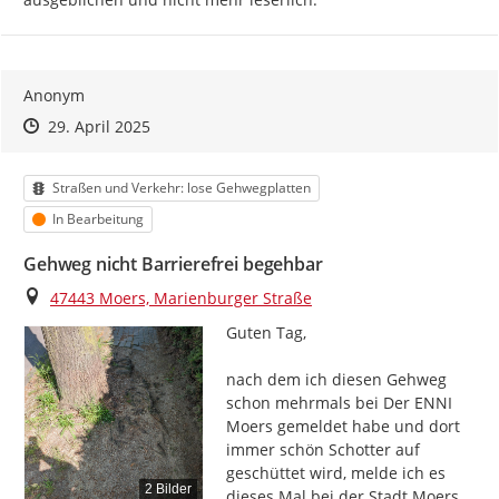
Anonym
Zeitpunkt des Erstellens
Zeitpunkt des Erstellens
Zur Äußerung
29. April 2025
Kategorie
Straßen und Verkehr: lose Gehwegplatten
Status
In Bearbeitung
Gehweg nicht Barrierefrei begehbar
Ort
47443 Moers, Marienburger Straße
Guten Tag,

nach dem ich diesen Gehweg 
schon mehrmals bei Der ENNI 
Moers gemeldet habe und dort 
immer schön Schotter auf 
geschüttet wird, melde ich es 
2 Bilder
dieses Mal bei der Stadt Moers.
