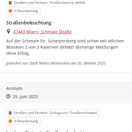
Kategorie
Straßen und Verkehr: Straßenlaterne defekt
Status
In Bearbeitung
Straßenbeleuchtung
Ort
47443 Moers, Schmale Straße
Auf der Schmale Str. Scherpenberg sind schon seit etlichen 
Monaten 2 von 3 Katernen defekt!! Bisherige Meldungen 
ohne Erfolg.
geändert von
Stadt Moers (Moderator)
am 20. Oktober 2025
Anonym
Zeitpunkt des Erstellens
Zeitpunkt des Erstellens
Zur Äußerung
29. Juni 2025
Kategorie
Straßen und Verkehr: Schlagloch / Straßenschäden
Status
In Bearbeitung