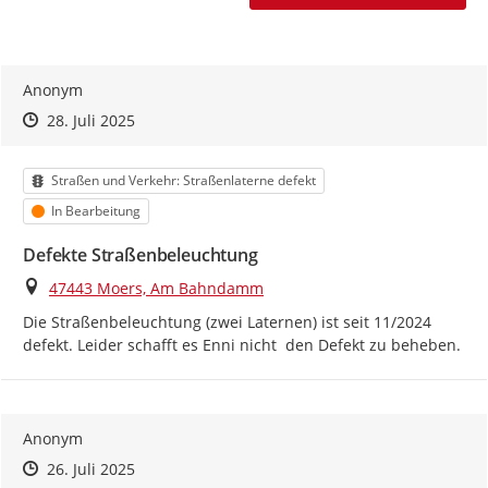
Anonym
Zeitpunkt des Erstellens
Zeitpunkt des Erstellens
Zur Äußerung
28. Juli 2025
Kategorie
Straßen und Verkehr: Straßenlaterne defekt
Status
In Bearbeitung
Defekte Straßenbeleuchtung
Ort
47443 Moers, Am Bahndamm
Die Straßenbeleuchtung (zwei Laternen) ist seit 11/2024 
defekt. Leider schafft es Enni nicht  den Defekt zu beheben.
Anonym
Zeitpunkt des Erstellens
Zeitpunkt des Erstellens
Zur Äußerung
26. Juli 2025