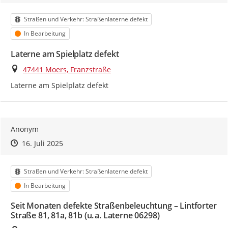
Kategorie
Straßen und Verkehr: Straßenlaterne defekt
Status
In Bearbeitung
Laterne am Spielplatz defekt
Ort
47441 Moers, Franzstraße
Laterne am Spielplatz defekt
Anonym
Zeitpunkt des Erstellens
Zeitpunkt des Erstellens
Zur Äußerung
16. Juli 2025
Kategorie
Straßen und Verkehr: Straßenlaterne defekt
Status
In Bearbeitung
Seit Monaten defekte Straßenbeleuchtung – Lintforter
Straße 81, 81a, 81b (u. a. Laterne 06298)