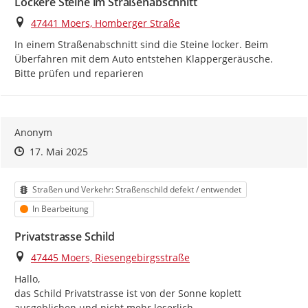
Lockere Steine im Straßenabschnitt
Ort
47441 Moers, Homberger Straße
In einem Straßenabschnitt sind die Steine locker. Beim 
Überfahren mit dem Auto entstehen Klappergeräusche. 
Bitte prüfen und reparieren
Anonym
Zeitpunkt des Erstellens
Zeitpunkt des Erstellens
Zur Äußerung
17. Mai 2025
Kategorie
Straßen und Verkehr: Straßenschild defekt / entwendet
Status
In Bearbeitung
Privatstrasse Schild
Ort
47445 Moers, Riesengebirgsstraße
Hallo,

das Schild Privatstrasse ist von der Sonne koplett 
ausgeblichen und nicht mehr leserlich.