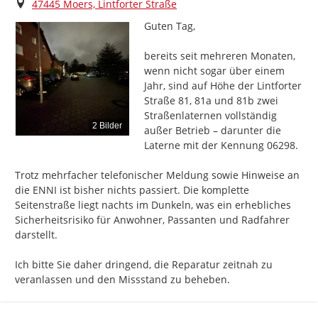
Ort
47445 Moers, Lintforter Straße
Guten Tag,

bereits seit mehreren Monaten, 
wenn nicht sogar über einem 
Jahr, sind auf Höhe der Lintforter 
Straße 81, 81a und 81b zwei 
Straßenlaternen vollständig 
2 Bilder
außer Betrieb – darunter die 
Laterne mit der Kennung 06298.

Trotz mehrfacher telefonischer Meldung sowie Hinweise an 
die ENNI ist bisher nichts passiert. Die komplette 
Seitenstraße liegt nachts im Dunkeln, was ein erhebliches 
Sicherheitsrisiko für Anwohner, Passanten und Radfahrer 
darstellt.

Ich bitte Sie daher dringend, die Reparatur zeitnah zu 
veranlassen und den Missstand zu beheben.