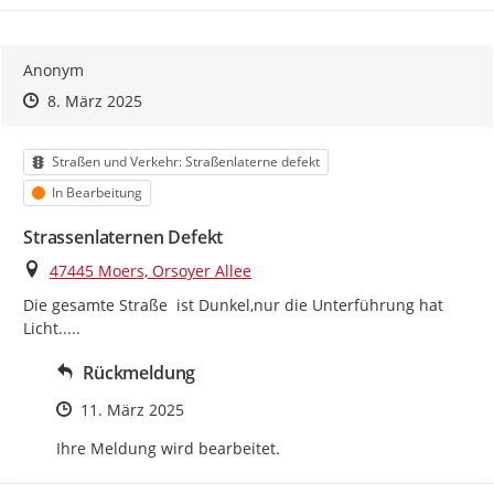
Anonym
Zeitpunkt des Erstellens
Zeitpunkt des Erstellens
Zur Äußerung
8. März 2025
Kategorie
Straßen und Verkehr: Straßenlaterne defekt
Status
In Bearbeitung
Strassenlaternen Defekt
Ort
47445 Moers, Orsoyer Allee
Die gesamte Straße  ist Dunkel,nur die Unterführung hat 
Licht.....
Rückmeldung
Zeitpunkt des Erstellens
11. März 2025
Ihre Meldung wird bearbeitet.