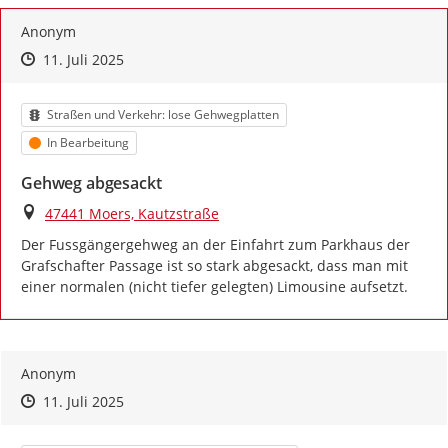
Anonym
Zeitpunkt des Erstellens
Zeitpunkt des Erstellens
Zur Äußerung
11. Juli 2025
Kategorie
Straßen und Verkehr: lose Gehwegplatten
Status
In Bearbeitung
Gehweg abgesackt
Ort
47441 Moers, Kautzstraße
Der Fussgängergehweg an der Einfahrt zum Parkhaus der 
Grafschafter Passage ist so stark abgesackt, dass man mit 
einer normalen (nicht tiefer gelegten) Limousine aufsetzt.
Anonym
Zeitpunkt des Erstellens
Zeitpunkt des Erstellens
Zur Äußerung
11. Juli 2025