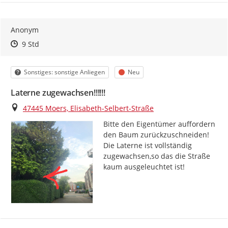
Anonym
Zeitpunkt des Erstellens
Zeitpunkt des Erstellens
Zur Äußerung
9 Std
Kategorie
Status
Sonstiges: sonstige Anliegen
Neu
Laterne zugewachsen!!!!!!
Ort
47445 Moers, Elisabeth-Selbert-Straße
Bitte den Eigentümer auffordern 
den Baum zurückzuschneiden! 
Die Laterne ist vollständig 
zugewachsen,so das die Straße 
kaum ausgeleuchtet ist!