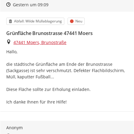
Zeitpunkt des Erstellens
Zeitpunkt des Erstellens
Zur Äußerung
Gestern um 09:09
Kategorie
Status
Abfall: Wilde Müllablagerung
Neu
Grünfläche Brunostrasse 47441 Moers
Ort
47441 Moers, Brunostraße
Hallo,

die städtische Grünfläche am Ende der Brunostrasse 
(Sackgasse) ist sehr verschmutzt. Defekter Flachbildschirm, 
Müll, kaputter Fußball...

Diese Fläche sollte zur Erholung einladen.

Ich danke Ihnen für Ihre Hilfe!
Anonym