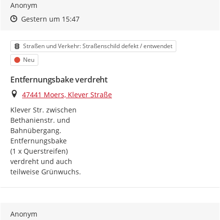
Anonym
Zeitpunkt des Erstellens
Zeitpunkt des Erstellens
Zur Äußerung
Gestern um 15:47
Kategorie
Straßen und Verkehr: Straßenschild defekt / entwendet
Status
Neu
Entfernungsbake verdreht
Ort
47441 Moers, Klever Straße
Klever Str. zwischen

Bethanienstr. und

Bahnübergang.

Entfernungsbake

(1 x Querstreifen)

verdreht und auch

teilweise Grünwuchs.
Anonym