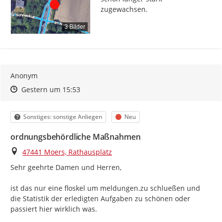
zugewachsen.
3 Bilder
Anonym
Zeitpunkt des Erstellens
Zeitpunkt des Erstellens
Zur Äußerung
Gestern um 15:53
Kategorie
Status
Sonstiges: sonstige Anliegen
Neu
ordnungsbehördliche Maßnahmen
Ort
47441 Moers, Rathausplatz
Sehr geehrte Damen und Herren,

ist das nur eine floskel um meldungen.zu schlueßen und 
die Statistik der erledigten Aufgaben zu schönen oder 
passiert hier wirklich was.
