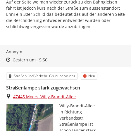
Auf der Seite wo man wieder zurück zu den Bahngleisen 
fährt ist jedoch kurz nach der Straße zum aussenstandort 
Enni ein 30er Schild das bedeutet das auf der anderen Seite 
die Beschilderung entweder entwendet wurden oder 
schlichtweg vergessen wurde anzubringen.
Anonym
Zeitpunkt des Erstellens
Zeitpunkt des Erstellens
Zur Äußerung
Gestern um 15:56
Kategorie
Status
Straßen und Verkehr: Grünüberwuchs
Neu
Straßenlampe stark zugewachsen
Ort
47445 Moers, Willy-Brandt-Allee
Willy-Brandt-Allee

in Richtung

Verbandsstr.

Straßenlampe ist

schon länger stark
