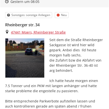
Zeitpunkt des Erstellens
Zeitpunkt des Erstellens
Zur Äußerung
Gestern um 08:05
Kategorie
Status
Sonstiges: sonstige Anliegen
Neu
Rheinberger str. 34
Ort
47441 Moers, Rheinberger Straße
Seit dem die Straße Rheinberger 
Sackgasse ist wird hier wild 
gepark. Anbei dies  Ild heute 
morgen halb sechs.

die Zufahrt bzw die Abfahrt von 
der Rheinberger Str. 36-40 ist 
arg behindert.

Ich hatte heute morgen einen 
7.5 Tonner und ein PKW mit langen anhänger und hatte 
starke probleme die engestelle zu passieren.

Bitte entsprechende Parkverbote aufstellen lassen und 
auch kontrollieren gerade am späten abend / frühen 