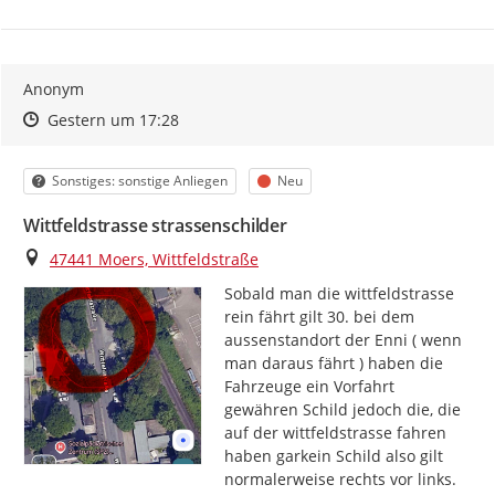
Anonym
Zeitpunkt des Erstellens
Zeitpunkt des Erstellens
Zur Äußerung
Gestern um 17:28
Kategorie
Status
Sonstiges: sonstige Anliegen
Neu
Wittfeldstrasse strassenschilder
Ort
47441 Moers, Wittfeldstraße
Sobald man die wittfeldstrasse 
rein fährt gilt 30. bei dem 
aussenstandort der Enni ( wenn 
man daraus fährt ) haben die 
Fahrzeuge ein Vorfahrt 
gewähren Schild jedoch die, die 
auf der wittfeldstrasse fahren 
haben garkein Schild also gilt 
normalerweise rechts vor links. 