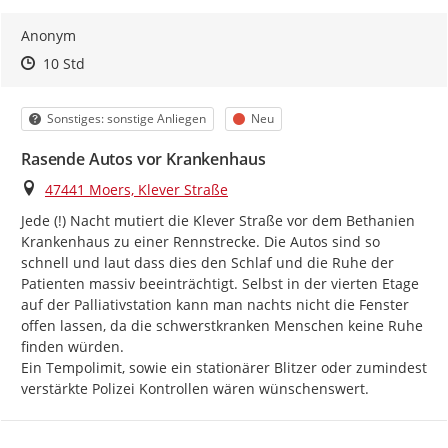
Anonym
Zeitpunkt des Erstellens
Zeitpunkt des Erstellens
Zur Äußerung
10 Std
Kategorie
Status
Sonstiges: sonstige Anliegen
Neu
Rasende Autos vor Krankenhaus
Ort
47441 Moers, Klever Straße
Jede (!) Nacht mutiert die Klever Straße vor dem Bethanien 
Krankenhaus zu einer Rennstrecke. Die Autos sind so 
schnell und laut dass dies den Schlaf und die Ruhe der 
Patienten massiv beeinträchtigt. Selbst in der vierten Etage 
auf der Palliativstation kann man nachts nicht die Fenster 
offen lassen, da die schwerstkranken Menschen keine Ruhe 
finden würden.

Ein Tempolimit, sowie ein stationärer Blitzer oder zumindest 
verstärkte Polizei Kontrollen wären wünschenswert.