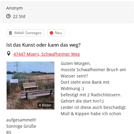
Anonym
Zeitpunkt des Erstellens
Zeitpunkt des Erstellens
Zur Äußerung
22 Std
Kategorie
Status
Abfall: Sonstiges
Neu
Ist das Kunst oder kann das weg?
Ort
47447 Moers, Schwafheimer Weg
Guten Morgen,

müsste Schwafheimer Bruch am 
Wasser sein!?

Dort steht eine Bank mit 
Widmung ;)

befestigt mit 2 Radschlössern.

Gehört die dort hin?;)

4 Bilder
Leider ist diese auch beschädigt.

Müll & Kippen habe ich schon 
aufgesammelt!

Sonnige Grüße

RS