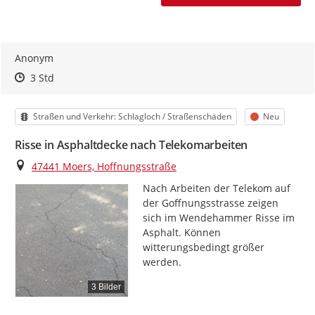
Anonym
Zeitpunkt des Erstellens
Zeitpunkt des Erstellens
Zur Äußerung
3 Std
Kategorie
Status
Straßen und Verkehr: Schlagloch / Straßenschäden
Neu
Risse in Asphaltdecke nach Telekomarbeiten
Ort
47441 Moers, Hoffnungsstraße
Nach Arbeiten der Telekom auf 
der Goffnungsstrasse zeigen 
sich im Wendehammer Risse im 
Asphalt. Können 
witterungsbedingt größer 
werden.
3 Bilder