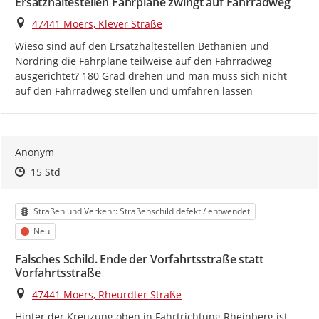
Ersatzhaltestellen Fahrpläne zwingt auf Fahrradweg
Ort
47441 Moers, Klever Straße
Wieso sind auf den Ersatzhaltestellen Bethanien und 
Nordring die Fahrpläne teilweise auf den Fahrradweg 
ausgerichtet? 180 Grad drehen und man muss sich nicht 
auf den Fahrradweg stellen und umfahren lassen
Anonym
Zeitpunkt des Erstellens
Zeitpunkt des Erstellens
Zur Äußerung
15 Std
Kategorie
Straßen und Verkehr: Straßenschild defekt / entwendet
Status
Neu
Falsches Schild. Ende der Vorfahrtsstraße statt
Vorfahrtsstraße
Ort
47441 Moers, Rheurdter Straße
Hinter der Kreuzung oben in Fahrtrichtung Rheinberg ist 