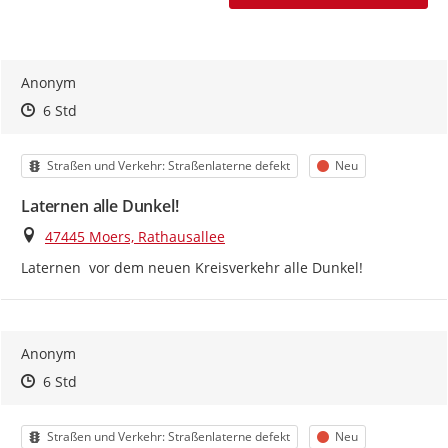
Anonym
Zeitpunkt des Erstellens
Zeitpunkt des Erstellens
Zur Äußerung
6 Std
Kategorie
Status
Straßen und Verkehr: Straßenlaterne defekt
Neu
Laternen alle Dunkel!
Ort
47445 Moers, Rathausallee
Laternen  vor dem neuen Kreisverkehr alle Dunkel!
Anonym
Zeitpunkt des Erstellens
Zeitpunkt des Erstellens
Zur Äußerung
6 Std
Kategorie
Status
Straßen und Verkehr: Straßenlaterne defekt
Neu