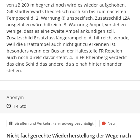
von zB 200 m begrenzt noch wird es wieder aufgehoben. 
Gilt stadteinwärts theoretisch noch km bis zum nächsten 
Temposchild. 2. Warnung (!) unspezifisch, Zusatzschild LZA 
ausgefallen wäre hilfreich. 3. Warnung Ampel, verstehen 
wenige, dass es eine zweite Ampel ankündigen soll. 
Zusatzschild Ersatzfussfängerampel o. Ä. hilfreich, gerade, 
weil die Ersatzampel auch nicht gut zu erkennen ist, 
besonders wenn der Bus an der Haltestelle FR Repelen 
auch noch direkt davor steht. 4. In FR Rheinberg verdeckt 
das eine Schild das andere, da sie nah hinter einander 
stehen.
Anonym
Zeitpunkt des Erstellens
Zeitpunkt des Erstellens
Zur Äußerung
14 Std
Kategorie
Status
Straßen und Verkehr: Fahrradweg beschädigt
Neu
Nicht fachgerechte Wiederherstellung der Wege nach