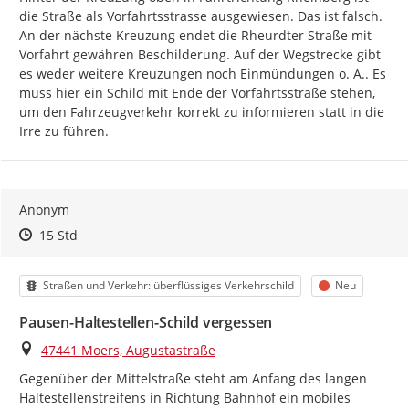
die Straße als Vorfahrtsstrasse ausgewiesen. Das ist falsch. 
An der nächste Kreuzung endet die Rheurdter Straße mit 
Vorfahrt gewähren Beschilderung. Auf der Wegstrecke gibt 
es weder weitere Kreuzungen noch Einmündungen o. Ä.. Es 
muss hier ein Schild mit Ende der Vorfahrtsstraße stehen, 
um den Fahrzeugverkehr korrekt zu informieren statt in die 
Irre zu führen.
Anonym
Zeitpunkt des Erstellens
Zeitpunkt des Erstellens
Zur Äußerung
15 Std
Kategorie
Status
Straßen und Verkehr: überflüssiges Verkehrschild
Neu
Pausen-Haltestellen-Schild vergessen
Ort
47441 Moers, Augustastraße
Gegenüber der Mittelstraße steht am Anfang des langen 
Haltestellenstreifens in Richtung Bahnhof ein mobiles 