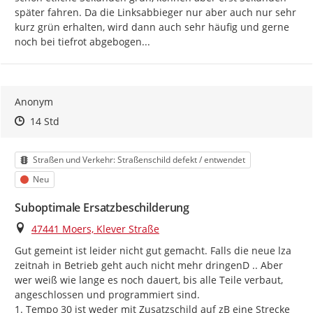
später fahren. Da die Linksabbieger nur aber auch nur sehr 
kurz grün erhalten, wird dann auch sehr häufig und gerne 
noch bei tiefrot abgebogen...
Anonym
Zeitpunkt des Erstellens
Zeitpunkt des Erstellens
Zur Äußerung
14 Std
Kategorie
Straßen und Verkehr: Straßenschild defekt / entwendet
Status
Neu
Suboptimale Ersatzbeschilderung
Ort
47441 Moers, Klever Straße
Gut gemeint ist leider nicht gut gemacht. Falls die neue lza 
zeitnah in Betrieb geht auch nicht mehr dringenD .. Aber 
wer weiß wie lange es noch dauert, bis alle Teile verbaut, 
angeschlossen und programmiert sind.

1. Tempo 30 ist weder mit Zusatzschild auf zB eine Strecke 