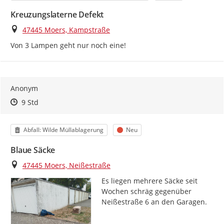
Kreuzungslaterne Defekt
Ort
47445 Moers, Kampstraße
Von 3 Lampen geht nur noch eine!
Anonym
Zeitpunkt des Erstellens
Zeitpunkt des Erstellens
Zur Äußerung
9 Std
Kategorie
Status
Abfall: Wilde Müllablagerung
Neu
Blaue Säcke
Ort
47445 Moers, Neißestraße
Es liegen mehrere Säcke seit 
Wochen schräg gegenüber 
Neißestraße 6 an den Garagen.