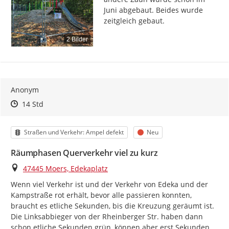
Juni abgebaut. Beides wurde 
zeitgleich gebaut.
2 Bilder
Anonym
Zeitpunkt des Erstellens
Zeitpunkt des Erstellens
Zur Äußerung
14 Std
Kategorie
Status
Straßen und Verkehr: Ampel defekt
Neu
Räumphasen Querverkehr viel zu kurz
Ort
47445 Moers, Edekaplatz
Wenn viel Verkehr ist und der Verkehr von Edeka und der 
Kampstraße rot erhält, bevor alle passieren konnten, 
braucht es etliche Sekunden, bis die Kreuzung geräumt ist. 
Die Linksabbieger von der Rheinberger Str. haben dann 
schon etliche Sekunden grün, können aber erst Sekunden 