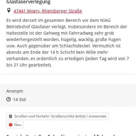
Glasfaserverlegung
Ort
47441 Moers, Rheinberger Straße
Es wird derzeit im gesamten Bereich vor dem NIAG 
Betriebshof Glasfaser verlegt. Insbesondere im Bereich der 
Haltestelle ist der Gehweg mit Fahrradweg sehr grob 
wiederhergestellt worden, hügelig, wacklig, große Fugen 
usw. Auch gegenüber am Schlachtdeckel. Vermutlich ist 
abends am Ende der 14 h Schicht kein Wille mehr 
vorhanden, es ordentlich zu erledigen (jeden Tag wird von 7 
bis 21 Uhr gearbeitet).
Anonym
Zeitpunkt des Erstellens
Zeitpunkt des Erstellens
Zur Äußerung
14 Std
Kategorie
Straßen und Verkehr: Straßenschild defekt / entwendet
Status
Neu