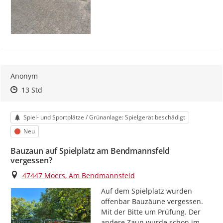
Anonym
Zeitpunkt des Erstellens
Zeitpunkt des Erstellens
Zur Äußerung
13 Std
Kategorie
Spiel- und Sportplätze / Grünanlage: Spielgerät beschädigt
Status
Neu
Bauzaun auf Spielplatz am Bendmannsfeld
vergessen?
Ort
47447 Moers, Am Bendmannsfeld
Auf dem Spielplatz wurden 
offenbar Bauzäune vergessen. 
Mit der Bitte um Prüfung. Der 
andere Zaun wurde schon im 