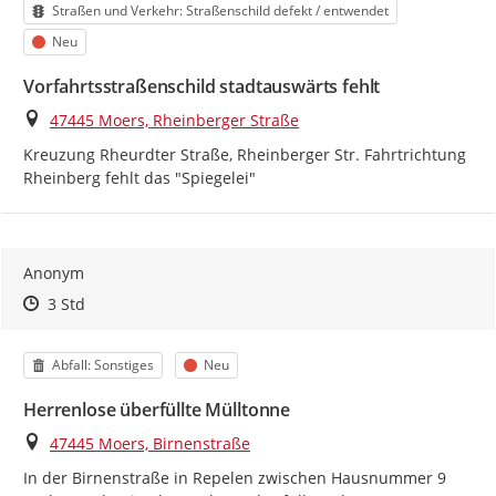
Kategorie
Straßen und Verkehr: Straßenschild defekt / entwendet
Status
Neu
Vorfahrtsstraßenschild stadtauswärts fehlt
Ort
47445 Moers, Rheinberger Straße
Kreuzung Rheurdter Straße, Rheinberger Str. Fahrtrichtung 
Rheinberg fehlt das "Spiegelei"
Anonym
Zeitpunkt des Erstellens
Zeitpunkt des Erstellens
Zur Äußerung
3 Std
Kategorie
Status
Abfall: Sonstiges
Neu
Herrenlose überfüllte Mülltonne
Ort
47445 Moers, Birnenstraße
In der Birnenstraße in Repelen zwischen Hausnummer 9 