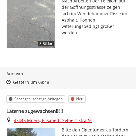
Nach Arbeiten der Telekom auf 
der Goffnungsstrasse zeigen 
sich im Wendehammer Risse im 
Asphalt. Können 
witterungsbedingt größer 
werden.
3 Bilder
Anonym
Zeitpunkt des Erstellens
Zeitpunkt des Erstellens
Zur Äußerung
Gestern um 08:48
Kategorie
Status
Sonstiges: sonstige Anliegen
Neu
Laterne zugewachsen!!!!!!
Ort
47445 Moers, Elisabeth-Selbert-Straße
Bitte den Eigentümer auffordern 