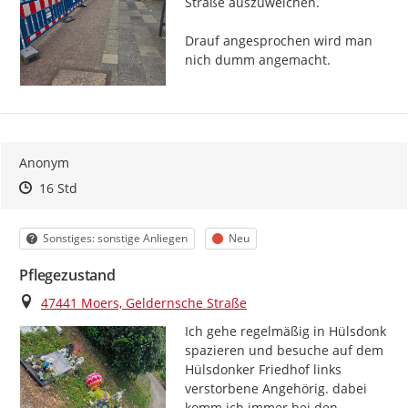
Straße auszuweichen.

Drauf angesprochen wird man 
nich dumm angemacht.
Anonym
Zeitpunkt des Erstellens
Zeitpunkt des Erstellens
Zur Äußerung
16 Std
Kategorie
Status
Sonstiges: sonstige Anliegen
Neu
Pflegezustand
Ort
47441 Moers, Geldernsche Straße
Ich gehe regelmäßig in Hülsdonk 
spazieren und besuche auf dem 
Hülsdonker Friedhof links 
verstorbene Angehörig. dabei 
komm ich immer bei den 