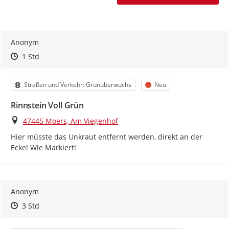
Anonym
Zeitpunkt des Erstellens
Zeitpunkt des Erstellens
Zur Äußerung
1 Std
Kategorie
Status
Straßen und Verkehr: Grünüberwuchs
Neu
Rinnstein Voll Grün
Ort
47445 Moers, Am Viegenhof
Hier müsste das Unkraut entfernt werden, direkt an der 
Ecke! Wie Markiert!
Anonym
Zeitpunkt des Erstellens
Zeitpunkt des Erstellens
Zur Äußerung
3 Std