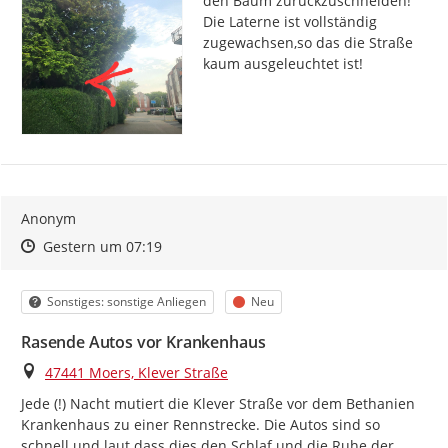
den Baum zurückzuschneiden! 
Die Laterne ist vollständig 
zugewachsen,so das die Straße 
kaum ausgeleuchtet ist!
Anonym
Zeitpunkt des Erstellens
Zeitpunkt des Erstellens
Zur Äußerung
Gestern um 07:19
Kategorie
Status
Sonstiges: sonstige Anliegen
Neu
Rasende Autos vor Krankenhaus
Ort
47441 Moers, Klever Straße
Jede (!) Nacht mutiert die Klever Straße vor dem Bethanien 
Krankenhaus zu einer Rennstrecke. Die Autos sind so 
schnell und laut dass dies den Schlaf und die Ruhe der 