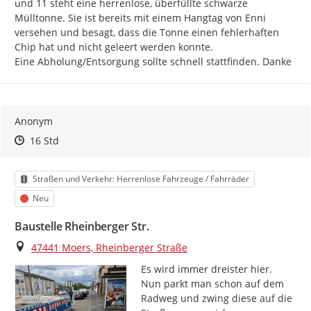
und 11 steht eine herrenlose, überfüllte schwarze 
Mülltonne. Sie ist bereits mit einem Hangtag von Enni 
versehen und besagt, dass die Tonne einen fehlerhaften 
Chip hat und nicht geleert werden konnte.

Eine Abholung/Entsorgung sollte schnell stattfinden. Danke
Anonym
Zeitpunkt des Erstellens
Zeitpunkt des Erstellens
Zur Äußerung
16 Std
Kategorie
Straßen und Verkehr: Herrenlose Fahrzeuge / Fahrräder
Status
Neu
Baustelle Rheinberger Str.
Ort
47441 Moers, Rheinberger Straße
Es wird immer dreister hier.

Nun parkt man schon auf dem 
Radweg und zwing diese auf die 