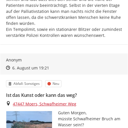
Patienten massiv beeinträchtigt. Selbst in der vierten Etage 
auf der Palliativstation kann man nachts nicht die Fenster 
offen lassen, da die schwerstkranken Menschen keine Ruhe 
finden würden.

Ein Tempolimit, sowie ein stationärer Blitzer oder zumindest 
verstärkte Polizei Kontrollen wären wünschenswert.
Anonym
Zeitpunkt des Erstellens
Zeitpunkt des Erstellens
Zur Äußerung
6. August um 19:21
Kategorie
Status
Abfall: Sonstiges
Neu
Ist das Kunst oder kann das weg?
Ort
47447 Moers, Schwafheimer Weg
Guten Morgen,

müsste Schwafheimer Bruch am 
Wasser sein!?
