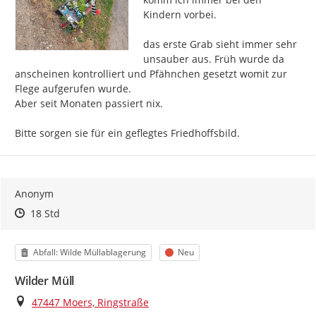
Kindern vorbei.

das erste Grab sieht immer sehr 
unsauber aus. Früh wurde da 
anscheinen kontrolliert und Pfähnchen gesetzt womit zur 
Flege aufgerufen wurde.

Aber seit Monaten passiert nix.

Bitte sorgen sie für ein geflegtes Friedhoffsbild.
Anonym
Zeitpunkt des Erstellens
Zeitpunkt des Erstellens
Zur Äußerung
18 Std
Kategorie
Status
Abfall: Wilde Müllablagerung
Neu
Wilder Müll
Ort
47447 Moers, Ringstraße