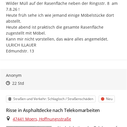
Wilder Müll auf der Rasenfläche neben der Ringsstr. 8  am 
7.8.26 !

Heute früh sehe ich wie jemand einige Möbelstücke dort 
abstellt.

Heute abend ist praktisch die gesamte Rasenfläche 
zugestellt mit Möbel.

Kann mir nicht vorstellen, das wäre alles angemeldet.

ULRICH ILLAUER

Edmundstr. 13
Anonym
Zeitpunkt des Erstellens
Zeitpunkt des Erstellens
Zur Äußerung
22 Std
Kategorie
Status
Straßen und Verkehr: Schlagloch / Straßenschäden
Neu
Risse in Asphaltdecke nach Telekomarbeiten
Ort
47441 Moers, Hoffnungsstraße