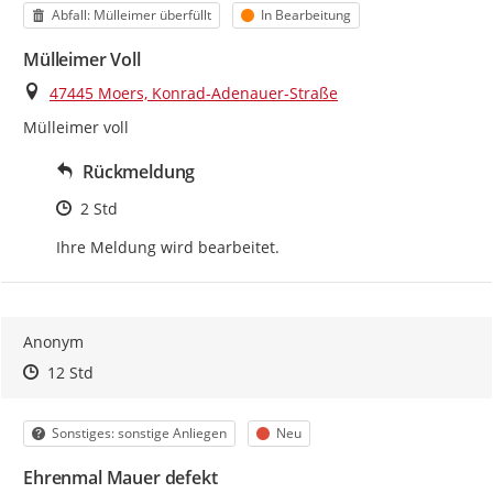
Kategorie
Status
Abfall: Mülleimer überfüllt
In Bearbeitung
Mülleimer Voll
Ort
47445 Moers, Konrad-Adenauer-Straße
Mülleimer voll
Rückmeldung
Zeitpunkt des Erstellens
2 Std
Ihre Meldung wird bearbeitet.
Anonym
Zeitpunkt des Erstellens
Zeitpunkt des Erstellens
Zur Äußerung
12 Std
Kategorie
Status
Sonstiges: sonstige Anliegen
Neu
Ehrenmal Mauer defekt