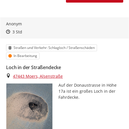
Anonym
Zeitpunkt des Erstellens
Zeitpunkt des Erstellens
Zur Äußerung
3 Std
Kategorie
Straßen und Verkehr: Schlagloch / Straßenschäden
Status
In Bearbeitung
Loch in der Straßendecke
Ort
47443 Moers, Alsenstraße
Auf der Donaustrasse in Höhe 
17a ist ein großes Loch in der 
Fahrdecke.