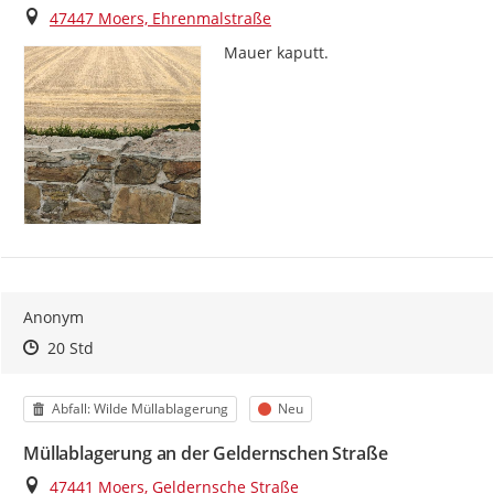
Ort
47447 Moers, Ehrenmalstraße
Mauer kaputt.
Anonym
Zeitpunkt des Erstellens
Zeitpunkt des Erstellens
Zur Äußerung
20 Std
Kategorie
Status
Abfall: Wilde Müllablagerung
Neu
Müllablagerung an der Geldernschen Straße
Ort
47441 Moers, Geldernsche Straße