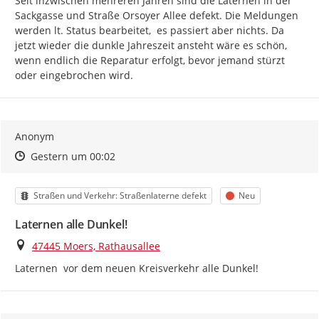
Seit inzwischen mehreren Jahren sind die Laternen in der 
Sackgasse und Straße Orsoyer Allee defekt. Die Meldungen 
werden lt. Status bearbeitet,  es passiert aber nichts. Da 
jetzt wieder die dunkle Jahreszeit ansteht wäre es schön, 
wenn endlich die Reparatur erfolgt, bevor jemand stürzt 
oder eingebrochen wird.
Anonym
Zeitpunkt des Erstellens
Zeitpunkt des Erstellens
Zur Äußerung
Gestern um 00:02
Kategorie
Status
Straßen und Verkehr: Straßenlaterne defekt
Neu
Laternen alle Dunkel!
Ort
47445 Moers, Rathausallee
Laternen  vor dem neuen Kreisverkehr alle Dunkel!