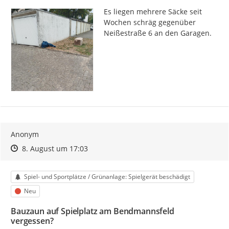
Es liegen mehrere Säcke seit 
Wochen schräg gegenüber 
Neißestraße 6 an den Garagen.
Anonym
Zeitpunkt des Erstellens
Zeitpunkt des Erstellens
Zur Äußerung
8. August um 17:03
Kategorie
Spiel- und Sportplätze / Grünanlage: Spielgerät beschädigt
Status
Neu
Bauzaun auf Spielplatz am Bendmannsfeld
vergessen?