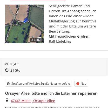
Sehr geehrte Damen und 
Herren. Im Anhang sende ich 
Ihnen das Bild einer wilden 
Müllablagerung zur Kenntnis 
und mit der Bitte um weitere 
Bearbeitung.

Mit freundlichen Grüßen

2 Bilder
Ralf Lüdeking
Anonym
Zeitpunkt des Erstellens
Zeitpunkt des Erstellens
Zur Äußerung
21 Std
Kategorie
Status
Straßen und Verkehr: Straßenlaterne defekt
Neu
Orsoyer Allee, bitte endlich die Laternen reparieren
Ort
47445 Moers, Orsoyer Allee