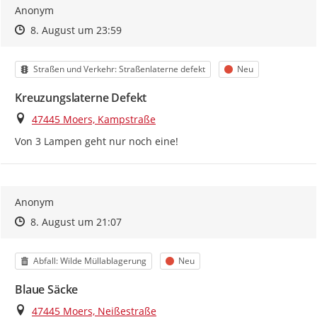
Anonym
Zeitpunkt des Erstellens
Zeitpunkt des Erstellens
Zur Äußerung
8. August um 23:59
Kategorie
Status
Straßen und Verkehr: Straßenlaterne defekt
Neu
Kreuzungslaterne Defekt
Ort
47445 Moers, Kampstraße
Von 3 Lampen geht nur noch eine!
Anonym
Zeitpunkt des Erstellens
Zeitpunkt des Erstellens
Zur Äußerung
8. August um 21:07
Kategorie
Status
Abfall: Wilde Müllablagerung
Neu
Blaue Säcke
Ort
47445 Moers, Neißestraße