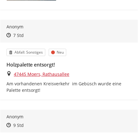
Anonym
Zeitpunkt des Erstellens
Zeitpunkt des Erstellens
Zur Äußerung
7 Std
Kategorie
Status
Abfall: Sonstiges
Neu
Holzpalette entsorgt!
Ort
47445 Moers, Rathausallee
Am vorhandenen Kreisverkehr  im Gebüsch wurde eine 
Palette entsorgt!
Anonym
Zeitpunkt des Erstellens
Zeitpunkt des Erstellens
Zur Äußerung
9 Std