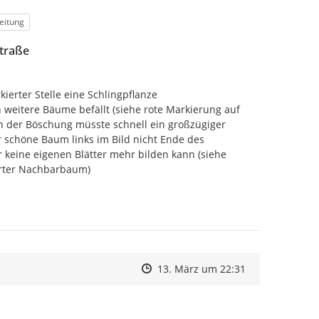
eitung
Straße
ierter Stelle eine Schlingpflanze 
 weitere Bäume befällt (siehe rote Markierung auf 
an der Böschung müsste schnell ein großzügiger 
 schöne Baum links im Bild nicht Ende des 
keine eigenen Blätter mehr bilden kann (siehe 
erter Nachbarbaum)
Zeitpunkt des Erstellens
Zeitpunkt des Erstellens
Zur Äußerung
13. März um 22:31