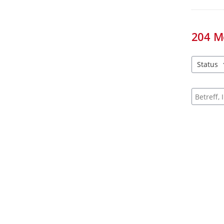
204
M
Status
4 Einträg
Suche na