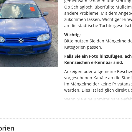
gemeinsam Schäden und Störung
Ob Schlagloch, überfüllte Mülleim
andere Probleme: Mit dem Angebo
zukommen lassen. Wichtiger Hinwei
an die städtische Tochtergesellsch
Wichtig:
Bitte nutzen Sie den Mängelmeld
Kategorien passen.
Falls Sie ein Foto hinzufügen, ac
Kennzeichen erkennbar sind.
Anzeigen oder allgemeine Beschw
vorgesehenen Kanäle an die Stad
im Mängelmelder keine Privatanze
werden. Dies ist lediglich direkt 
Wenn Sie eine unmittelbare Gefahr
Kanalschächte oder einen Brand), 
(Tel. 110) oder die Feuerwehr (Tel.
So funktioniert der Mängelmelde
orien
Klicken Sie auf „Ihre Meldung