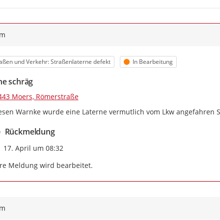
ym
egorie
Status
aßen und Verkehr: Straßenlaterne defekt
In Bearbeitung
ne schräg
443 Moers, Römerstraße
iesen Warnke wurde eine Laterne vermutlich vom Lkw angefahren 
Rückmeldung
Zeitpunkt des Erstellens
17. April um 08:32
re Meldung wird bearbeitet.
ym