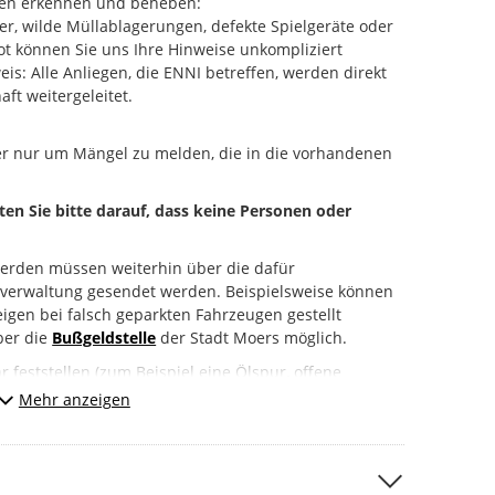
en erkennen und beheben:
er, wilde Müllablagerungen, defekte Spielgeräte oder
t können Sie uns Ihre Hinweise unkompliziert
s: Alle Anliegen, die ENNI betreffen, werden direkt
aft weitergeleitet.
er nur um Mängel zu melden, die in die vorhandenen
hten Sie bitte darauf, dass keine Personen oder
erden müssen weiterhin über die dafür
tverwaltung gesendet werden. Beispielsweise können
igen bei falsch geparkten Fahrzeugen gestellt
über die
Bußgeldstelle
der Stadt Moers möglich.
 feststellen (zum Beispiel eine Ölspur, offene
melden Sie das bitte unbedingt direkt an die Polizei
Mehr anzeigen
 112).
r:
“ um uns Ihr Anliegen mitzuteilen.