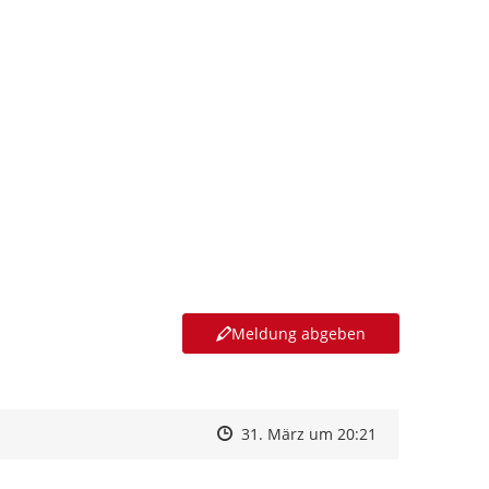
Meldung abgeben
Zeitpunkt des Erstellens
Zeitpunkt des Erstellens
Zur Äußerung
31. März um 20:21