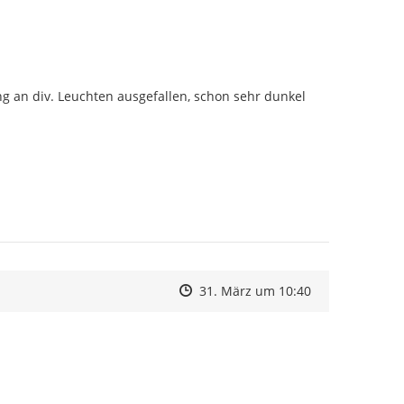
 an div. Leuchten ausgefallen, schon sehr dunkel 
Zeitpunkt des Erstellens
Zeitpunkt des Erstellens
Zur Äußerung
31. März um 10:40