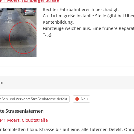
441 Moers, Homberger Straße
Rechter Fahrbahnbereich beschädigt:

Ca. 1×1 m große instabile Stelle (gibt bei Übe
Kantenbildung.

Fahrzeuge weichen aus. Eine frühere Reparatu
Tag).
ym
egorie
Status
aßen und Verkehr: Straßenlaterne defekt
Neu
te Strassenlaternen
441 Moers, Cloudtstraße
r kompletten Cloudtstrasse bis auf eine, alle Laternen Defekt. Ohn