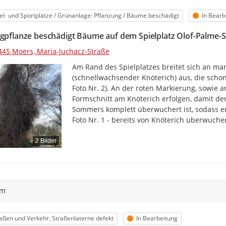
egorie
Status
el- und Sportplätze / Grünanlage: Pflanzung / Bäume beschädigt
In Bearb
ngpflanze beschädigt Bäume auf dem Spielplatz Olof-Palme-
445 Moers, Maria-Juchacz-Straße
Am Rand des Spielplatzes breitet sich an mark
(schnellwachsender Knöterich) aus, die schon
Foto Nr. 2). An der roten Markierung, sowie 
Formschnitt am Knöterich erfolgen, damit der
Sommers komplett überwuchert ist, sodass er 
Foto Nr. 1 - bereits von Knöterich überwuch
2 Bilder
ym
egorie
Status
aßen und Verkehr: Straßenlaterne defekt
In Bearbeitung