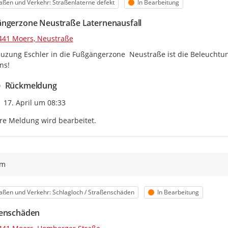
egorie
Status
aßen und Verkehr: Straßenlaterne defekt
In Bearbeitung
ngerzone Neustraße Laternenausfall
441 Moers, Neustraße
uzung Eschler in die Fußgängerzone  Neustraße ist die Beleuchtung
ns!
Rückmeldung
Zeitpunkt des Erstellens
17. April um 08:33
re Meldung wird bearbeitet.
ym
egorie
Status
aßen und Verkehr: Schlagloch / Straßenschäden
In Bearbeitung
enschäden