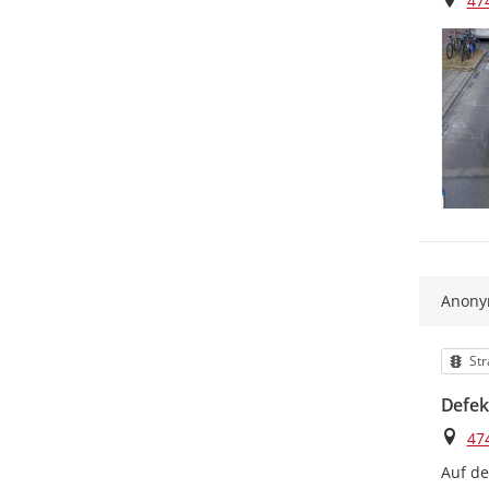
47
Anon
Kat
Str
Defek
Ort
47
Auf de