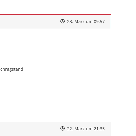
Zeitpunkt des Erstellens
Zeitpunkt des Erstellens
Zur Äußerung
23. März um 09:57
Schrägstand!
Zeitpunkt des Erstellens
Zeitpunkt des Erstellens
Zur Äußerung
22. März um 21:35