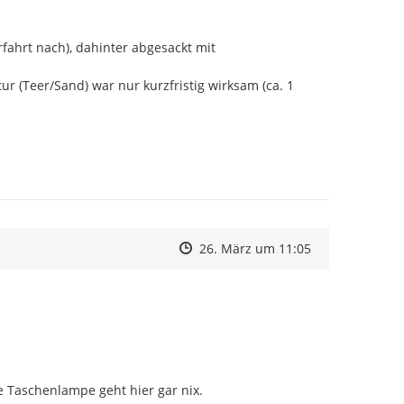
rfahrt nach), dahinter abgesackt mit 
r (Teer/Sand) war nur kurzfristig wirksam (ca. 1 
Zeitpunkt des Erstellens
Zeitpunkt des Erstellens
Zur Äußerung
26. März um 11:05
e Taschenlampe geht hier gar nix.