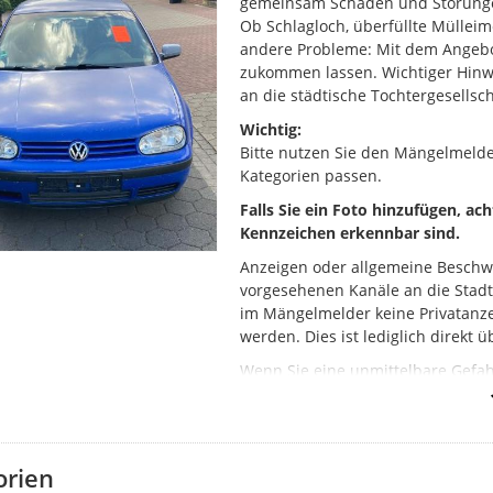
gemeinsam Schäden und Störung
Ob Schlagloch, überfüllte Mülleim
andere Probleme: Mit dem Angebo
zukommen lassen. Wichtiger Hinwei
an die städtische Tochtergesellsch
Wichtig:
Bitte nutzen Sie den Mängelmeld
Kategorien passen.
Falls Sie ein Foto hinzufügen, ac
Kennzeichen erkennbar sind.
Anzeigen oder allgemeine Beschw
vorgesehenen Kanäle an die Stad
im Mängelmelder keine Privatanze
werden. Dies ist lediglich direkt 
Wenn Sie eine unmittelbare Gefahr
Kanalschächte oder einen Brand), 
(Tel. 110) oder die Feuerwehr (Tel.
So funktioniert der Mängelmelde
orien
Klicken Sie auf „Ihre Meldung