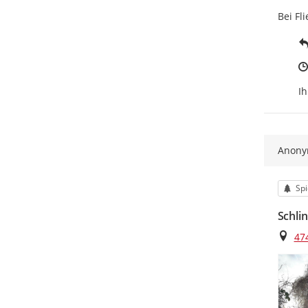
Bei Fl
Ih
Anon
Kat
Spi
Schli
Ort
47