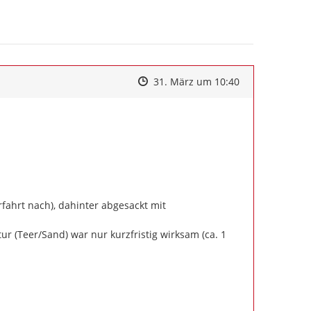
Zeitpunkt des Erstellens
Zeitpunkt des Erstellens
Zur Äußerung
31. März um 10:40
rfahrt nach), dahinter abgesackt mit 
r (Teer/Sand) war nur kurzfristig wirksam (ca. 1 