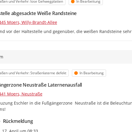
egorie
Status
aßen und Verkehr: lose Gehwegplatten
In Bearbeitung
stelle abgesackte Weiße Randsteine
445 Moers, Willy-Brandt-Allee
ind vor der Haltestelle und gegenüber, die weißen Randsteine sehr 
ym
egorie
Status
aßen und Verkehr: Straßenlaterne defekt
In Bearbeitung
ngerzone Neustraße Laternenausfall
441 Moers, Neustraße
uzung Eschler in die Fußgängerzone  Neustraße ist die Beleuchtung
ns!
Rückmeldung
Zeitpunkt des Erstellens
17. April um 08:33