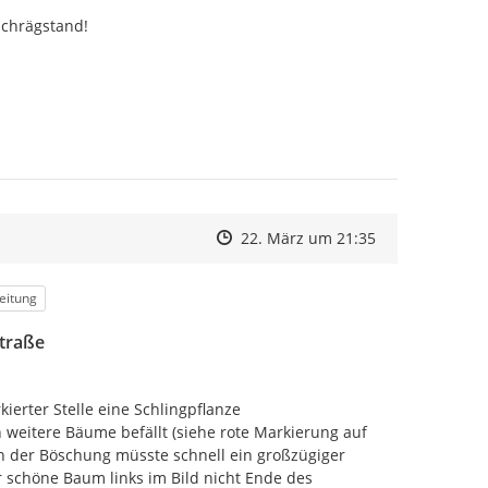
Schrägstand!
Zeitpunkt des Erstellens
Zeitpunkt des Erstellens
Zur Äußerung
22. März um 21:35
eitung
Straße
ierter Stelle eine Schlingpflanze 
 weitere Bäume befällt (siehe rote Markierung auf 
an der Böschung müsste schnell ein großzügiger 
 schöne Baum links im Bild nicht Ende des 