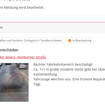
re Meldung wird bearbeitet.
ym
egorie
Status
aßen und Verkehr: Schlagloch / Straßenschäden
In Bearbeitung
enschäden
441 Moers, Homberger Straße
Rechter Fahrbahnbereich beschädigt:

Ca. 1×1 m große instabile Stelle (gibt bei Übe
Kantenbildung.

Fahrzeuge weichen aus. Eine frühere Reparatu
Tag).