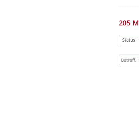
205
M
Status
4 Einträg
Suche na