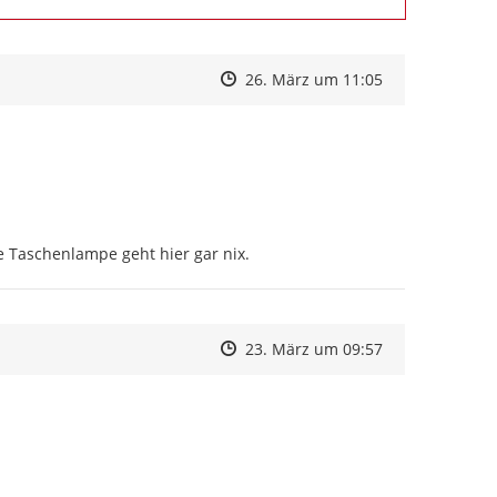
Zeitpunkt des Erstellens
Zeitpunkt des Erstellens
Zur Äußerung
26. März um 11:05
e Taschenlampe geht hier gar nix.
Zeitpunkt des Erstellens
Zeitpunkt des Erstellens
Zur Äußerung
23. März um 09:57