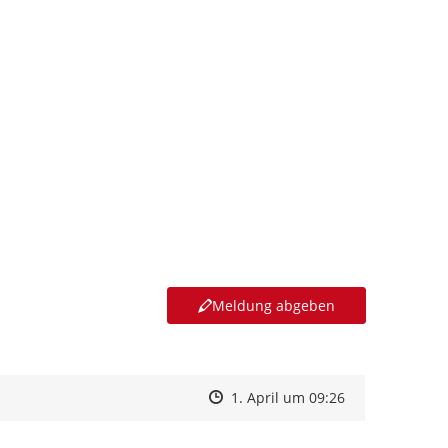
Meldung abgeben
Zeitpunkt des Erstellens
Zeitpunkt des Erstellens
Zur Äußerung
1. April um 09:26