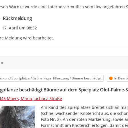
iesen Warnke wurde eine Laterne vermutlich vom Lkw angefahren 
Rückmeldung
Zeitpunkt des Erstellens
17. April um 08:32
re Meldung wird bearbeitet.
ym
egorie
Status
el- und Sportplätze / Grünanlage: Pflanzung / Bäume beschädigt
In Bearb
ngpflanze beschädigt Bäume auf dem Spielplatz Olof-Palme-
445 Moers, Maria-Juchacz-Straße
Am Rand des Spielplatzes breitet sich an mark
(schnellwachsender Knöterich) aus, die schon
Foto Nr. 2). An der roten Markierung, sowie 
Formschnitt am Knöterich erfolgen, damit der