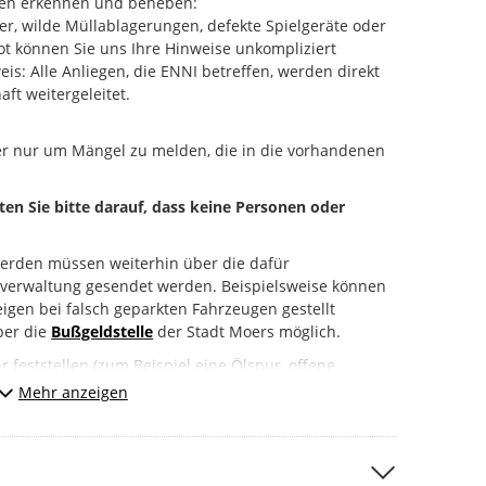
en erkennen und beheben:
er, wilde Müllablagerungen, defekte Spielgeräte oder
t können Sie uns Ihre Hinweise unkompliziert
s: Alle Anliegen, die ENNI betreffen, werden direkt
aft weitergeleitet.
er nur um Mängel zu melden, die in die vorhandenen
hten Sie bitte darauf, dass keine Personen oder
erden müssen weiterhin über die dafür
tverwaltung gesendet werden. Beispielsweise können
igen bei falsch geparkten Fahrzeugen gestellt
über die
Bußgeldstelle
der Stadt Moers möglich.
 feststellen (zum Beispiel eine Ölspur, offene
melden Sie das bitte unbedingt direkt an die Polizei
Mehr anzeigen
 112).
r:
“ um uns Ihr Anliegen mitzuteilen.