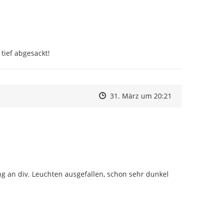
tief abgesackt!
Zeitpunkt des Erstellens
Zeitpunkt des Erstellens
Zur Äußerung
31. März um 20:21
 an div. Leuchten ausgefallen, schon sehr dunkel 