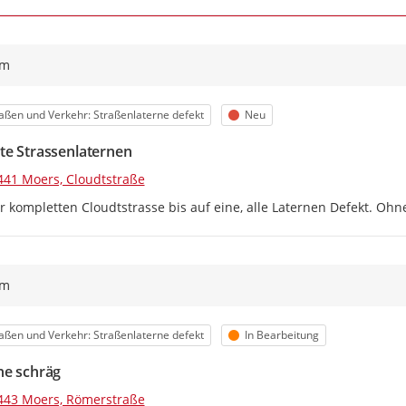
ym
egorie
Status
aßen und Verkehr: Straßenlaterne defekt
Neu
te Strassenlaternen
441 Moers, Cloudtstraße
r kompletten Cloudtstrasse bis auf eine, alle Laternen Defekt. Ohn
ym
egorie
Status
aßen und Verkehr: Straßenlaterne defekt
In Bearbeitung
ne schräg
443 Moers, Römerstraße