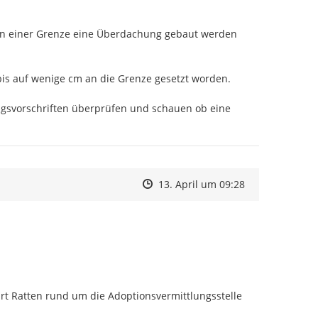
 an einer Grenze eine Überdachung gebaut werden 
r bis auf wenige cm an die Grenze gesetzt worden.

gsvorschriften überprüfen und schauen ob eine 
Zeitpunkt des Erstellens
Zeitpunkt des Erstellens
Zur Äußerung
13. April um 09:28
 Ratten rund um die Adoptionsvermittlungsstelle 