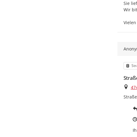
Sie li
Wir b
Vielen
Anon
Kat
Str
Straß
Ort
47
Straße
Ih