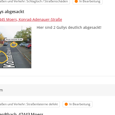
egorie
Status
aßen und Verkehr: Schlagloch / Straßenschäden
In Bearbeitung
lys abgesackt
445 Moers, Konrad-Adenauer-Straße
Hier sind 2 Gullys deutlich abgesackt!
ym
egorie
Status
aßen und Verkehr: Straßenlaterne defekt
In Bearbeitung
rdtbach, 47443 Moers