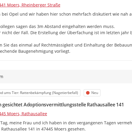
441 Moers, Rheinberger Straße
n bei Opel und wir haben hier schon mehrfach diskutiert wie nah
Kollegen sagen das 3m Abstand eingehalten werden muss.

er nicht der Fall. Die Erstellung der Überfachung ist im letzten jah
 Sie das einmal auf Rechtmässigkeit und Einhaltung der Bebauun
rechende Baugenehmigung vorliegt.
ym
egorie
Status
d ums Tier: Rattenbekämpfung (Nagetierbefall)
Neu
n gesichtet Adoptionsvermittlungsstelle Rathausallee 141
445 Moers, Rathausallee
Tag, meine Frau und ich haben in den vergangenen Tagen vermehrt
 Rathausallee 141 in 47445 Moers gesehen.
