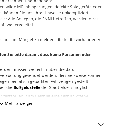
en erkennen und beheben:
er, wilde Müllablagerungen, defekte Spielgeräte oder
t können Sie uns Ihre Hinweise unkompliziert
s: Alle Anliegen, die ENNI betreffen, werden direkt
aft weitergeleitet.
er nur um Mängel zu melden, die in die vorhandenen
hten Sie bitte darauf, dass keine Personen oder
erden müssen weiterhin über die dafür
tverwaltung gesendet werden. Beispielsweise können
igen bei falsch geparkten Fahrzeugen gestellt
über die
Bußgeldstelle
der Stadt Moers möglich.
 feststellen (zum Beispiel eine Ölspur, offene
melden Sie das bitte unbedingt direkt an die Polizei
Mehr anzeigen
 112).
r:
“ um uns Ihr Anliegen mitzuteilen.