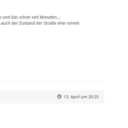
n und das schon seit Monaten...

 auch der Zustand der Straße eher einem 
Zeitpunkt des Erstellens
Zeitpunkt des Erstellens
Zur Äußerung
13. April um 20:25