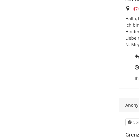
Ort
47
Hallo,
Ich bi
Hinder
Liebe 
N. Me
Ih
Anon
Kat
Son
Gren