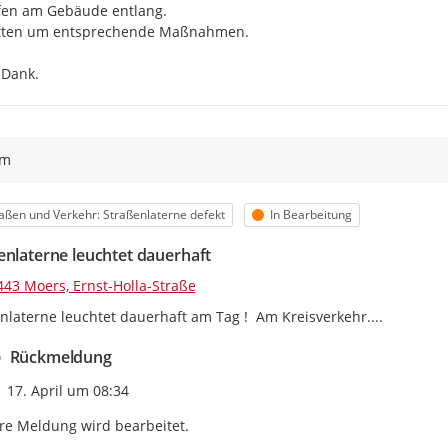
efen am Gebäude entlang.

itten um entsprechende Maßnahmen.

 Dank.
ym
egorie
Status
aßen und Verkehr: Straßenlaterne defekt
In Bearbeitung
enlaterne leuchtet dauerhaft
443 Moers, Ernst-Holla-Straße
nlaterne leuchtet dauerhaft am Tag !  Am Kreisverkehr....
Rückmeldung
Zeitpunkt des Erstellens
17. April um 08:34
re Meldung wird bearbeitet.