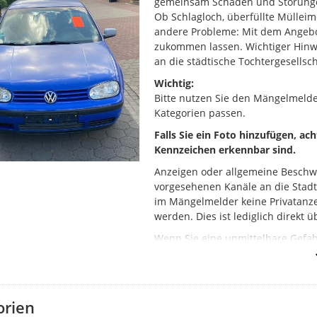
gemeinsam Schäden und Störung
Ob Schlagloch, überfüllte Mülleim
andere Probleme: Mit dem Angebo
zukommen lassen. Wichtiger Hinwei
an die städtische Tochtergesellsch
Wichtig:
Bitte nutzen Sie den Mängelmeld
Kategorien passen.
Falls Sie ein Foto hinzufügen, ac
Kennzeichen erkennbar sind.
Anzeigen oder allgemeine Beschw
vorgesehenen Kanäle an die Stad
im Mängelmelder keine Privatanze
werden. Dies ist lediglich direkt 
Wenn Sie eine unmittelbare Gefahr
Kanalschächte oder einen Brand), 
(Tel. 110) oder die Feuerwehr (Tel.
So funktioniert der Mängelmelde
orien
Klicken Sie auf „Ihre Meldung