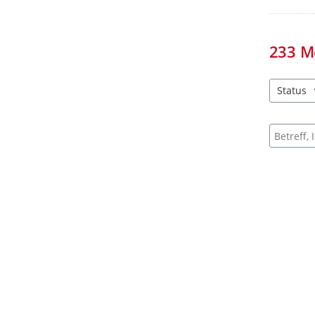
233
M
Status
4 Einträg
Suche na