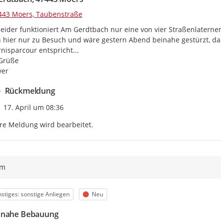
443 Moers, Taubenstraße
 leider funktioniert Am Gerdtbach nur eine von vier Straßenlaterne
n hier nur zu Besuch und wäre gestern Abend beinahe gestürzt, da
nisparcour entspricht...

Grüße

yer
Rückmeldung
Zeitpunkt des Erstellens
17. April um 08:36
re Meldung wird bearbeitet.
ym
egorie
Status
stiges: sonstige Anliegen
Neu
znahe Bebauung