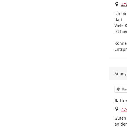
Ort
47
ich bi
darf.

Viele 
Ist hi
Können
Entsp
Anon
Kat
Run
Ratte
Ort
47
Guten 
an der