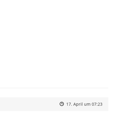
Zeitpunkt des Erstellens
Zeitpunkt des Erstellens
Zur Äußerung
17. April um 07:23