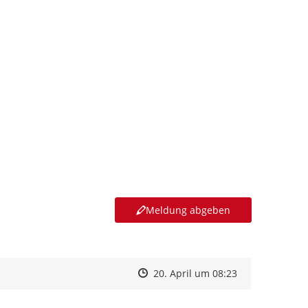
Meldung abgeben
Zeitpunkt des Erstellens
Zeitpunkt des Erstellens
Zur Äußerung
20. April um 08:23