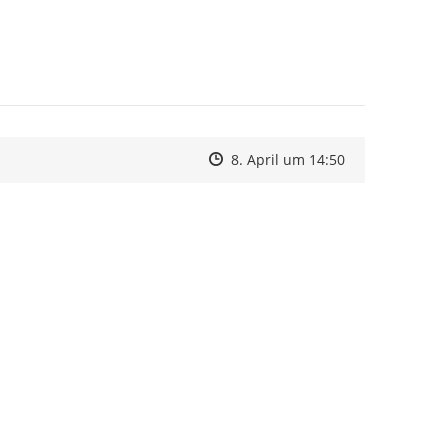
Zeitpunkt des Erstellens
Zeitpunkt des Erstellens
Zur Äußerung
8. April um 14:50