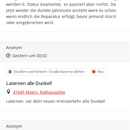
werden lt. Status bearbeitet,  es passiert aber nichts. Da 
jetzt wieder die dunkle Jahreszeit ansteht wäre es schön, 
wenn endlich die Reparatur erfolgt, bevor jemand stürzt 
oder eingebrochen wird.
Anonym
Zeitpunkt des Erstellens
Zeitpunkt des Erstellens
Zur Äußerung
Gestern um 00:02
Kategorie
Status
Straßen und Verkehr: Straßenlaterne defekt
Neu
Laternen alle Dunkel!
Ort
47445 Moers, Rathausallee
Laternen  vor dem neuen Kreisverkehr alle Dunkel!
Anonym