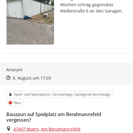
Wochen schräg gegenüber 
Neißestraße 6 an den Garagen.
Anonym
Zeitpunkt des Erstellens
Zeitpunkt des Erstellens
Zur Äußerung
8. August um 17:03
Kategorie
Spiel- und Sportplätze / Grünanlage: Spielgerät beschädigt
Status
Neu
Bauzaun auf Spielplatz am Bendmannsfeld
vergessen?
Ort
47447 Moers, Am Bendmannsfeld