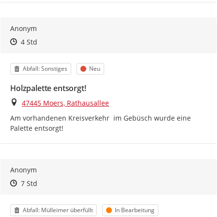
Anonym
Zeitpunkt des Erstellens
Zeitpunkt des Erstellens
Zur Äußerung
4 Std
Kategorie
Status
Abfall: Sonstiges
Neu
Holzpalette entsorgt!
Ort
47445 Moers, Rathausallee
Am vorhandenen Kreisverkehr  im Gebüsch wurde eine 
Palette entsorgt!
Anonym
Zeitpunkt des Erstellens
Zeitpunkt des Erstellens
Zur Äußerung
7 Std
Kategorie
Status
Abfall: Mülleimer überfüllt
In Bearbeitung