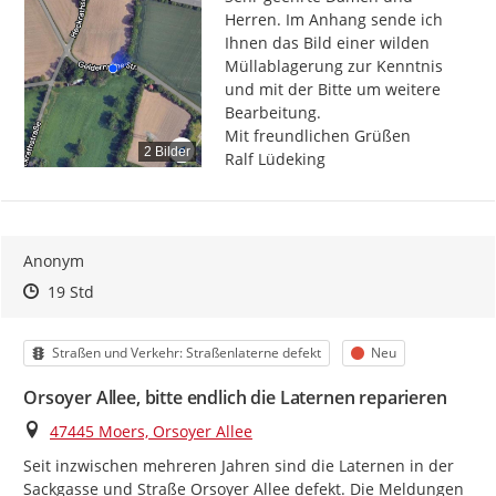
Herren. Im Anhang sende ich 
Ihnen das Bild einer wilden 
Müllablagerung zur Kenntnis 
und mit der Bitte um weitere 
Bearbeitung.

Mit freundlichen Grüßen

2 Bilder
Ralf Lüdeking
Anonym
Zeitpunkt des Erstellens
Zeitpunkt des Erstellens
Zur Äußerung
19 Std
Kategorie
Status
Straßen und Verkehr: Straßenlaterne defekt
Neu
Orsoyer Allee, bitte endlich die Laternen reparieren
Ort
47445 Moers, Orsoyer Allee
Seit inzwischen mehreren Jahren sind die Laternen in der 
Sackgasse und Straße Orsoyer Allee defekt. Die Meldungen 