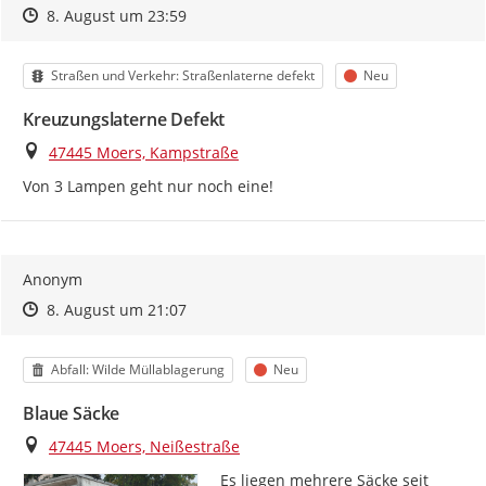
Zeitpunkt des Erstellens
Zeitpunkt des Erstellens
Zur Äußerung
8. August um 23:59
Kategorie
Status
Straßen und Verkehr: Straßenlaterne defekt
Neu
Kreuzungslaterne Defekt
Ort
47445 Moers, Kampstraße
Von 3 Lampen geht nur noch eine!
Anonym
Zeitpunkt des Erstellens
Zeitpunkt des Erstellens
Zur Äußerung
8. August um 21:07
Kategorie
Status
Abfall: Wilde Müllablagerung
Neu
Blaue Säcke
Ort
47445 Moers, Neißestraße
Es liegen mehrere Säcke seit 