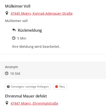
Mülleimer Voll
Ort
47445 Moers, Konrad-Adenauer-Straße
Mülleimer voll
Rückmeldung
Zeitpunkt des Erstellens
5 Min
Ihre Meldung wird bearbeitet.
Anonym
Zeitpunkt des Erstellens
Zeitpunkt des Erstellens
Zur Äußerung
10 Std
Kategorie
Status
Sonstiges: sonstige Anliegen
Neu
Ehrenmal Mauer defekt
Ort
47447 Moers, Ehrenmalstraße