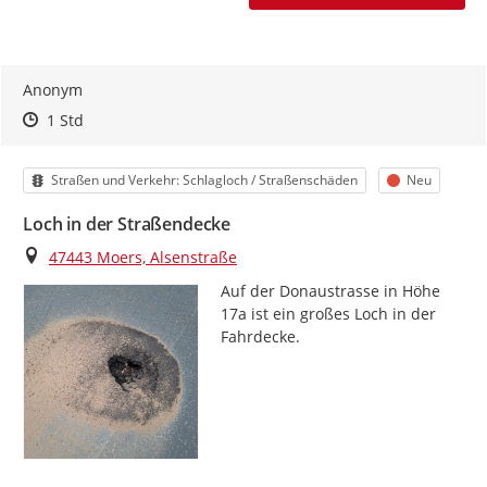
Anonym
Zeitpunkt des Erstellens
Zeitpunkt des Erstellens
Zur Äußerung
1 Std
Kategorie
Status
Straßen und Verkehr: Schlagloch / Straßenschäden
Neu
Loch in der Straßendecke
Ort
47443 Moers, Alsenstraße
Auf der Donaustrasse in Höhe 
17a ist ein großes Loch in der 
Fahrdecke.