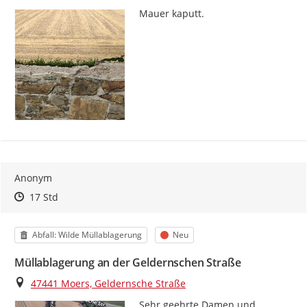
Mauer kaputt.
Anonym
Zeitpunkt des Erstellens
Zeitpunkt des Erstellens
Zur Äußerung
17 Std
Kategorie
Status
Abfall: Wilde Müllablagerung
Neu
Müllablagerung an der Geldernschen Straße
Ort
47441 Moers, Geldernsche Straße
Sehr geehrte Damen und 