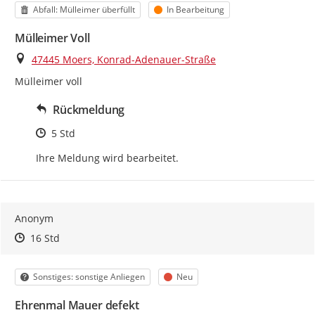
Kategorie
Status
Abfall: Mülleimer überfüllt
In Bearbeitung
Mülleimer Voll
Ort
47445 Moers, Konrad-Adenauer-Straße
Mülleimer voll
Rückmeldung
Zeitpunkt des Erstellens
5 Std
Ihre Meldung wird bearbeitet.
Anonym
Zeitpunkt des Erstellens
Zeitpunkt des Erstellens
Zur Äußerung
16 Std
Kategorie
Status
Sonstiges: sonstige Anliegen
Neu
Ehrenmal Mauer defekt