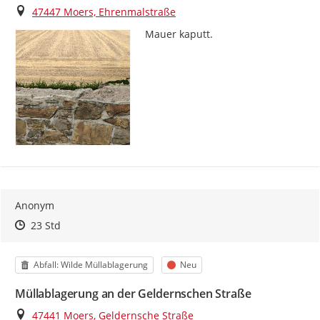
Ort
47447 Moers, Ehrenmalstraße
Mauer kaputt.
Anonym
Zeitpunkt des Erstellens
Zeitpunkt des Erstellens
Zur Äußerung
23 Std
Kategorie
Status
Abfall: Wilde Müllablagerung
Neu
Müllablagerung an der Geldernschen Straße
Ort
47441 Moers, Geldernsche Straße