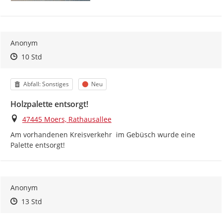
Anonym
Zeitpunkt des Erstellens
Zeitpunkt des Erstellens
Zur Äußerung
10 Std
Kategorie
Status
Abfall: Sonstiges
Neu
Holzpalette entsorgt!
Ort
47445 Moers, Rathausallee
Am vorhandenen Kreisverkehr  im Gebüsch wurde eine 
Palette entsorgt!
Anonym
Zeitpunkt des Erstellens
Zeitpunkt des Erstellens
Zur Äußerung
13 Std