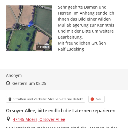
Sehr geehrte Damen und 
Herren. Im Anhang sende ich 
Ihnen das Bild einer wilden 
Müllablagerung zur Kenntnis 
und mit der Bitte um weitere 
Bearbeitung.

Mit freundlichen Grüßen

2 Bilder
Ralf Lüdeking
Anonym
Zeitpunkt des Erstellens
Zeitpunkt des Erstellens
Zur Äußerung
Gestern um 08:25
Kategorie
Status
Straßen und Verkehr: Straßenlaterne defekt
Neu
Orsoyer Allee, bitte endlich die Laternen reparieren
Ort
47445 Moers, Orsoyer Allee