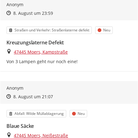
Anonym
Zeitpunkt des Erstellens
Zeitpunkt des Erstellens
Zur Äußerung
8. August um 23:59
Kategorie
Status
Straßen und Verkehr: Straßenlaterne defekt
Neu
Kreuzungslaterne Defekt
Ort
47445 Moers, Kampstraße
Von 3 Lampen geht nur noch eine!
Anonym
Zeitpunkt des Erstellens
Zeitpunkt des Erstellens
Zur Äußerung
8. August um 21:07
Kategorie
Status
Abfall: Wilde Müllablagerung
Neu
Blaue Säcke
Ort
47445 Moers, Neißestraße