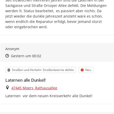
Seit inzwischen mehreren Jahren sind die Laternen in der 
Sackgasse und Straße Orsoyer Allee defekt. Die Meldungen 
werden lt. Status bearbeitet,  es passiert aber nichts. Da 
jetzt wieder die dunkle Jahreszeit ansteht wäre es schön, 
wenn endlich die Reparatur erfolgt, bevor jemand stürzt 
oder eingebrochen wird.
Anonym
Zeitpunkt des Erstellens
Zeitpunkt des Erstellens
Zur Äußerung
Gestern um 00:02
Kategorie
Status
Straßen und Verkehr: Straßenlaterne defekt
Neu
Laternen alle Dunkel!
Ort
47445 Moers, Rathausallee
Laternen  vor dem neuen Kreisverkehr alle Dunkel!