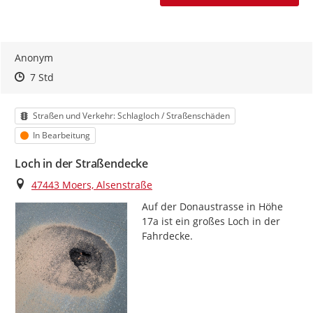
Anonym
Zeitpunkt des Erstellens
Zeitpunkt des Erstellens
Zur Äußerung
7 Std
Kategorie
Straßen und Verkehr: Schlagloch / Straßenschäden
Status
In Bearbeitung
Loch in der Straßendecke
Ort
47443 Moers, Alsenstraße
Auf der Donaustrasse in Höhe 
17a ist ein großes Loch in der 
Fahrdecke.