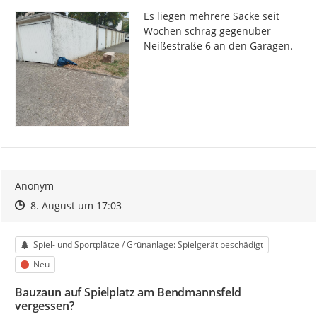
Es liegen mehrere Säcke seit 
Wochen schräg gegenüber 
Neißestraße 6 an den Garagen.
Anonym
Zeitpunkt des Erstellens
Zeitpunkt des Erstellens
Zur Äußerung
8. August um 17:03
Kategorie
Spiel- und Sportplätze / Grünanlage: Spielgerät beschädigt
Status
Neu
Bauzaun auf Spielplatz am Bendmannsfeld
vergessen?