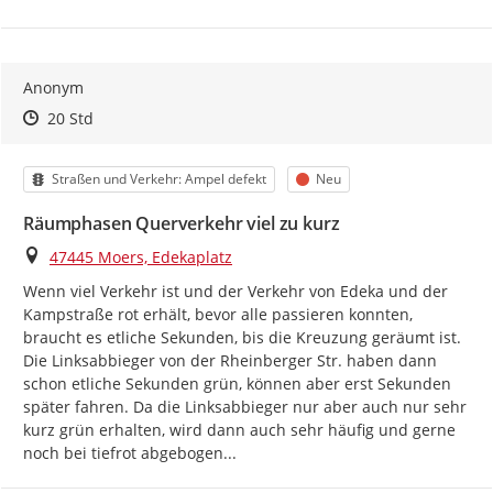
Anonym
Zeitpunkt des Erstellens
Zeitpunkt des Erstellens
Zur Äußerung
20 Std
Kategorie
Status
Straßen und Verkehr: Ampel defekt
Neu
Räumphasen Querverkehr viel zu kurz
Ort
47445 Moers, Edekaplatz
Wenn viel Verkehr ist und der Verkehr von Edeka und der 
Kampstraße rot erhält, bevor alle passieren konnten, 
braucht es etliche Sekunden, bis die Kreuzung geräumt ist. 
Die Linksabbieger von der Rheinberger Str. haben dann 
schon etliche Sekunden grün, können aber erst Sekunden 
später fahren. Da die Linksabbieger nur aber auch nur sehr 
kurz grün erhalten, wird dann auch sehr häufig und gerne 
noch bei tiefrot abgebogen...