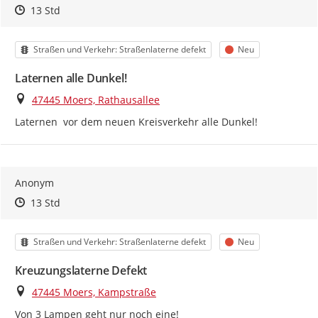
Zeitpunkt des Erstellens
Zeitpunkt des Erstellens
Zur Äußerung
13 Std
Kategorie
Status
Straßen und Verkehr: Straßenlaterne defekt
Neu
Laternen alle Dunkel!
Ort
47445 Moers, Rathausallee
Laternen  vor dem neuen Kreisverkehr alle Dunkel!
Anonym
Zeitpunkt des Erstellens
Zeitpunkt des Erstellens
Zur Äußerung
13 Std
Kategorie
Status
Straßen und Verkehr: Straßenlaterne defekt
Neu
Kreuzungslaterne Defekt
Ort
47445 Moers, Kampstraße
Von 3 Lampen geht nur noch eine!