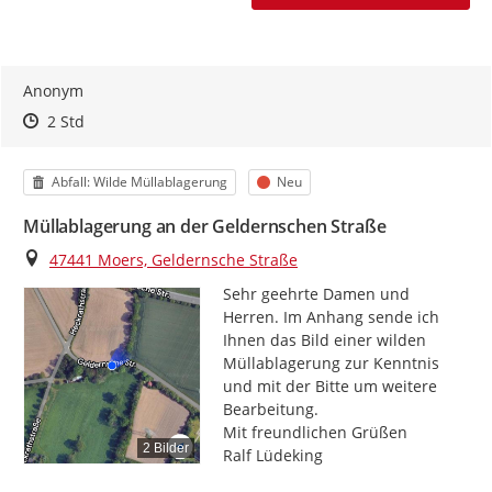
Anonym
Zeitpunkt des Erstellens
Zeitpunkt des Erstellens
Zur Äußerung
2 Std
Kategorie
Status
Abfall: Wilde Müllablagerung
Neu
Müllablagerung an der Geldernschen Straße
Ort
47441 Moers, Geldernsche Straße
Sehr geehrte Damen und 
Herren. Im Anhang sende ich 
Ihnen das Bild einer wilden 
Müllablagerung zur Kenntnis 
und mit der Bitte um weitere 
Bearbeitung.

Mit freundlichen Grüßen

2 Bilder
Ralf Lüdeking