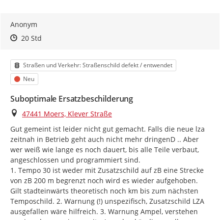
Anonym
Zeitpunkt des Erstellens
Zeitpunkt des Erstellens
Zur Äußerung
20 Std
Kategorie
Straßen und Verkehr: Straßenschild defekt / entwendet
Status
Neu
Suboptimale Ersatzbeschilderung
Ort
47441 Moers, Klever Straße
Gut gemeint ist leider nicht gut gemacht. Falls die neue lza 
zeitnah in Betrieb geht auch nicht mehr dringenD .. Aber 
wer weiß wie lange es noch dauert, bis alle Teile verbaut, 
angeschlossen und programmiert sind.

1. Tempo 30 ist weder mit Zusatzschild auf zB eine Strecke 
von zB 200 m begrenzt noch wird es wieder aufgehoben. 
Gilt stadteinwärts theoretisch noch km bis zum nächsten 
Temposchild. 2. Warnung (!) unspezifisch, Zusatzschild LZA 
ausgefallen wäre hilfreich. 3. Warnung Ampel, verstehen 