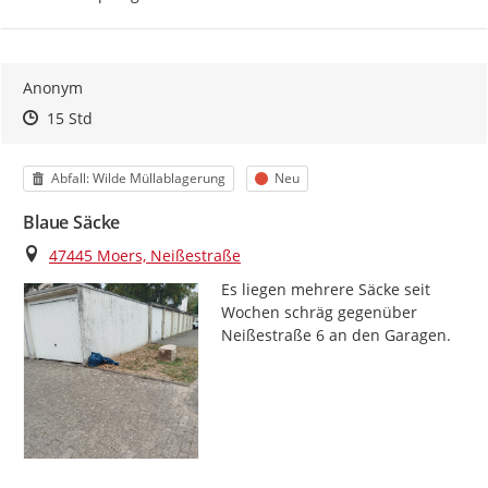
Anonym
Zeitpunkt des Erstellens
Zeitpunkt des Erstellens
Zur Äußerung
15 Std
Kategorie
Status
Abfall: Wilde Müllablagerung
Neu
Blaue Säcke
Ort
47445 Moers, Neißestraße
Es liegen mehrere Säcke seit 
Wochen schräg gegenüber 
Neißestraße 6 an den Garagen.