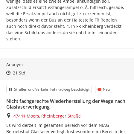
wenige, dass es eine zweite Ampel ankündigen soll. 
Zusatzschild Ersatzfussfängerampel o. Ä. hilfreich, gerade, 
weil die Ersatzampel auch nicht gut zu erkennen ist, 
besonders wenn der Bus an der Haltestelle FR Repelen 
auch noch direkt davor steht. 4. In FR Rheinberg verdeckt 
das eine Schild das andere, da sie nah hinter einander 
stehen.
Anonym
Zeitpunkt des Erstellens
Zeitpunkt des Erstellens
Zur Äußerung
21 Std
Kategorie
Status
Straßen und Verkehr: Fahrradweg beschädigt
Neu
Nicht fachgerechte Wiederherstellung der Wege nach
Glasfaserverlegung
Ort
47441 Moers, Rheinberger Straße
Es wird derzeit im gesamten Bereich vor dem NIAG 
Betriebshof Glasfaser verlegt. Insbesondere im Bereich der 