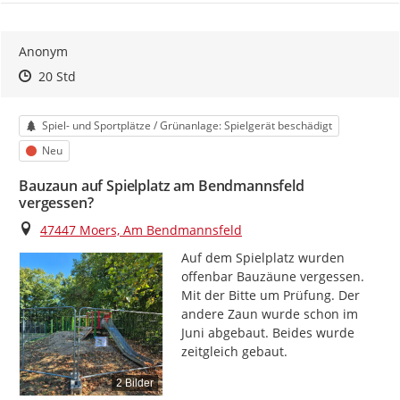
Anonym
Zeitpunkt des Erstellens
Zeitpunkt des Erstellens
Zur Äußerung
20 Std
Kategorie
Spiel- und Sportplätze / Grünanlage: Spielgerät beschädigt
Status
Neu
Bauzaun auf Spielplatz am Bendmannsfeld
vergessen?
Ort
47447 Moers, Am Bendmannsfeld
Auf dem Spielplatz wurden 
offenbar Bauzäune vergessen. 
Mit der Bitte um Prüfung. Der 
andere Zaun wurde schon im 
Juni abgebaut. Beides wurde 
zeitgleich gebaut.
2 Bilder