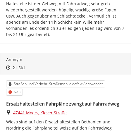
Haltestelle ist der Gehweg mit Fahrradweg sehr grob 
wiederhergestellt worden, hügelig, wacklig, große Fugen 
usw. Auch gegenüber am Schlachtdeckel. Vermutlich ist 
abends am Ende der 14 h Schicht kein Wille mehr 
vorhanden, es ordentlich zu erledigen (jeden Tag wird von 7 
bis 21 Uhr gearbeitet).
Anonym
Zeitpunkt des Erstellens
Zeitpunkt des Erstellens
Zur Äußerung
21 Std
Kategorie
Straßen und Verkehr: Straßenschild defekt / entwendet
Status
Neu
Ersatzhaltestellen Fahrpläne zwingt auf Fahrradweg
Ort
47441 Moers, Klever Straße
Wieso sind auf den Ersatzhaltestellen Bethanien und 
Nordring die Fahrpläne teilweise auf den Fahrradweg 