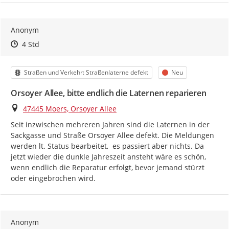
Anonym
Zeitpunkt des Erstellens
Zeitpunkt des Erstellens
Zur Äußerung
4 Std
Kategorie
Status
Straßen und Verkehr: Straßenlaterne defekt
Neu
Orsoyer Allee, bitte endlich die Laternen reparieren
Ort
47445 Moers, Orsoyer Allee
Seit inzwischen mehreren Jahren sind die Laternen in der 
Sackgasse und Straße Orsoyer Allee defekt. Die Meldungen 
werden lt. Status bearbeitet,  es passiert aber nichts. Da 
jetzt wieder die dunkle Jahreszeit ansteht wäre es schön, 
wenn endlich die Reparatur erfolgt, bevor jemand stürzt 
oder eingebrochen wird.
Anonym