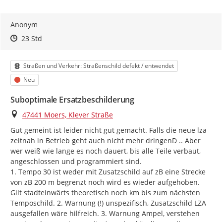
Anonym
Zeitpunkt des Erstellens
Zeitpunkt des Erstellens
Zur Äußerung
23 Std
Kategorie
Straßen und Verkehr: Straßenschild defekt / entwendet
Status
Neu
Suboptimale Ersatzbeschilderung
Ort
47441 Moers, Klever Straße
Gut gemeint ist leider nicht gut gemacht. Falls die neue lza 
zeitnah in Betrieb geht auch nicht mehr dringenD .. Aber 
wer weiß wie lange es noch dauert, bis alle Teile verbaut, 
angeschlossen und programmiert sind.

1. Tempo 30 ist weder mit Zusatzschild auf zB eine Strecke 
von zB 200 m begrenzt noch wird es wieder aufgehoben. 
Gilt stadteinwärts theoretisch noch km bis zum nächsten 
Temposchild. 2. Warnung (!) unspezifisch, Zusatzschild LZA 
ausgefallen wäre hilfreich. 3. Warnung Ampel, verstehen 