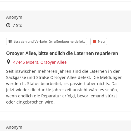
Anonym
Zeitpunkt des Erstellens
Zeitpunkt des Erstellens
Zur Äußerung
7 Std
Kategorie
Status
Straßen und Verkehr: Straßenlaterne defekt
Neu
Orsoyer Allee, bitte endlich die Laternen reparieren
Ort
47445 Moers, Orsoyer Allee
Seit inzwischen mehreren Jahren sind die Laternen in der 
Sackgasse und Straße Orsoyer Allee defekt. Die Meldungen 
werden lt. Status bearbeitet,  es passiert aber nichts. Da 
jetzt wieder die dunkle Jahreszeit ansteht wäre es schön, 
wenn endlich die Reparatur erfolgt, bevor jemand stürzt 
oder eingebrochen wird.
Anonym