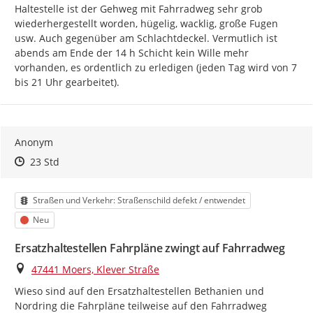
Haltestelle ist der Gehweg mit Fahrradweg sehr grob 
wiederhergestellt worden, hügelig, wacklig, große Fugen 
usw. Auch gegenüber am Schlachtdeckel. Vermutlich ist 
abends am Ende der 14 h Schicht kein Wille mehr 
vorhanden, es ordentlich zu erledigen (jeden Tag wird von 7 
bis 21 Uhr gearbeitet).
Anonym
Zeitpunkt des Erstellens
Zeitpunkt des Erstellens
Zur Äußerung
23 Std
Kategorie
Straßen und Verkehr: Straßenschild defekt / entwendet
Status
Neu
Ersatzhaltestellen Fahrpläne zwingt auf Fahrradweg
Ort
47441 Moers, Klever Straße
Wieso sind auf den Ersatzhaltestellen Bethanien und 
Nordring die Fahrpläne teilweise auf den Fahrradweg 