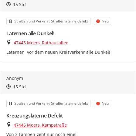
Zeitpunkt des Erstellens
Zeitpunkt des Erstellens
Zur Äußerung
15 Std
Kategorie
Status
Straßen und Verkehr: Straßenlaterne defekt
Neu
Laternen alle Dunkel!
Ort
47445 Moers, Rathausallee
Laternen  vor dem neuen Kreisverkehr alle Dunkel!
Anonym
Zeitpunkt des Erstellens
Zeitpunkt des Erstellens
Zur Äußerung
15 Std
Kategorie
Status
Straßen und Verkehr: Straßenlaterne defekt
Neu
Kreuzungslaterne Defekt
Ort
47445 Moers, Kampstraße
Von 3 Lampen geht nur noch eine!