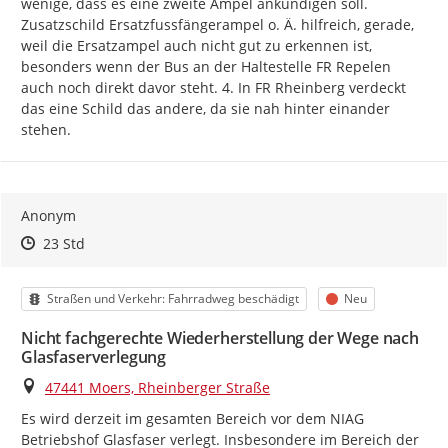
wenige, dass es eine zweite Ampel ankündigen soll. 
Zusatzschild Ersatzfussfängerampel o. Ä. hilfreich, gerade, 
weil die Ersatzampel auch nicht gut zu erkennen ist, 
besonders wenn der Bus an der Haltestelle FR Repelen 
auch noch direkt davor steht. 4. In FR Rheinberg verdeckt 
das eine Schild das andere, da sie nah hinter einander 
stehen.
Anonym
Zeitpunkt des Erstellens
Zeitpunkt des Erstellens
Zur Äußerung
23 Std
Kategorie
Status
Straßen und Verkehr: Fahrradweg beschädigt
Neu
Nicht fachgerechte Wiederherstellung der Wege nach
Glasfaserverlegung
Ort
47441 Moers, Rheinberger Straße
Es wird derzeit im gesamten Bereich vor dem NIAG 
Betriebshof Glasfaser verlegt. Insbesondere im Bereich der 