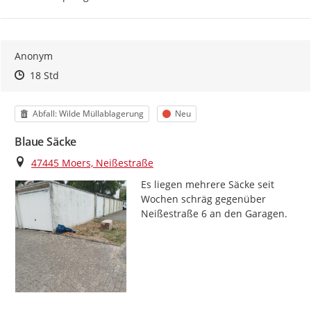
Anonym
Zeitpunkt des Erstellens
Zeitpunkt des Erstellens
Zur Äußerung
18 Std
Kategorie
Status
Abfall: Wilde Müllablagerung
Neu
Blaue Säcke
Ort
47445 Moers, Neißestraße
Es liegen mehrere Säcke seit 
Wochen schräg gegenüber 
Neißestraße 6 an den Garagen.