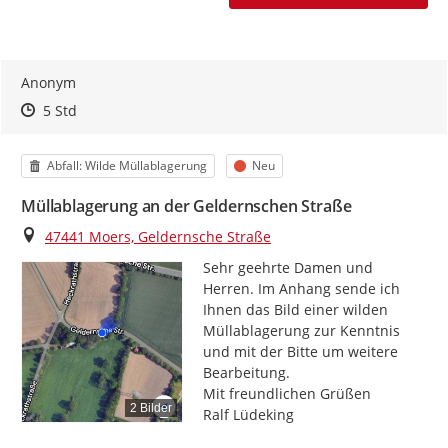
Anonym
Zeitpunkt des Erstellens
Zeitpunkt des Erstellens
Zur Äußerung
5 Std
Kategorie
Status
Abfall: Wilde Müllablagerung
Neu
Müllablagerung an der Geldernschen Straße
Ort
47441 Moers, Geldernsche Straße
Sehr geehrte Damen und 
Herren. Im Anhang sende ich 
Ihnen das Bild einer wilden 
Müllablagerung zur Kenntnis 
und mit der Bitte um weitere 
Bearbeitung.

Mit freundlichen Grüßen

2 Bilder
Ralf Lüdeking