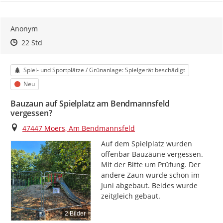
Anonym
Zeitpunkt des Erstellens
Zeitpunkt des Erstellens
Zur Äußerung
22 Std
Kategorie
Spiel- und Sportplätze / Grünanlage: Spielgerät beschädigt
Status
Neu
Bauzaun auf Spielplatz am Bendmannsfeld
vergessen?
Ort
47447 Moers, Am Bendmannsfeld
Auf dem Spielplatz wurden 
offenbar Bauzäune vergessen. 
Mit der Bitte um Prüfung. Der 
andere Zaun wurde schon im 
Juni abgebaut. Beides wurde 
zeitgleich gebaut.
2 Bilder