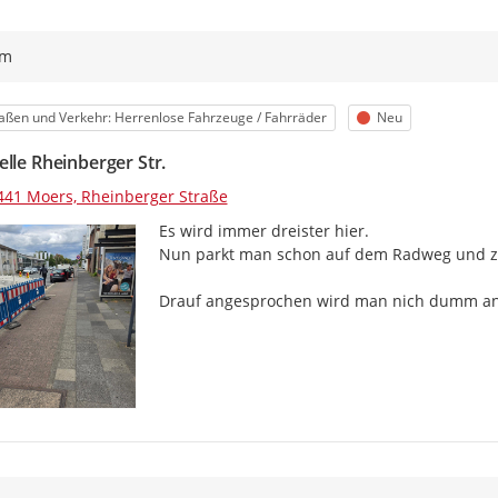
ym
egorie
Status
aßen und Verkehr: Herrenlose Fahrzeuge / Fahrräder
Neu
elle Rheinberger Str.
441 Moers, Rheinberger Straße
Es wird immer dreister hier.

Nun parkt man schon auf dem Radweg und zwi
Drauf angesprochen wird man nich dumm a