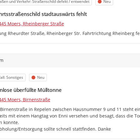
egorie
Status
aßen und Verkehr: Straßenschild defekt / entwendet
Neu
hrtsstraßenschild stadtauswärts fehlt
445 Moers, Rheinberger Straße
ng Rheurdter Straße, Rheinberger Str. Fahrtrichtung Rheinberg feh
ym
egorie
Status
all: Sonstiges
Neu
nlose überfüllte Mülltonne
445 Moers, Birnenstraße
 Birnenstraße in Repelen zwischen Hausnummer 9 und 11 steht eine
reits mit einem Hangtag von Enni versehen und besagt, dass die Ton
 konnte.

bholung/Entsorgung sollte schnell stattfinden. Danke