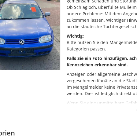
gemeinsam Schäden und Störung
Ob Schlagloch, überfüllte Mülleim
andere Probleme: Mit dem Angebo
zukommen lassen. Wichtiger Hinwei
an die städtische Tochtergesellsch
Wichtig:
Bitte nutzen Sie den Mängelmeld
Kategorien passen.
Falls Sie ein Foto hinzufügen, ac
Kennzeichen erkennbar sind.
Anzeigen oder allgemeine Beschw
vorgesehenen Kanäle an die Stad
im Mängelmelder keine Privatanze
werden. Dies ist lediglich direkt 
Wenn Sie eine unmittelbare Gefahr
Kanalschächte oder einen Brand), 
(Tel. 110) oder die Feuerwehr (Tel.
So funktioniert der Mängelmelde
orien
Klicken Sie auf „Ihre Meldung