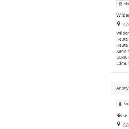
Kat
Abf
Wilde
Ort
47
Wilder
Heute 
Heute 
Kann m
ULRICH
Edmun
Anon
Kat
Str
Risse
Ort
47