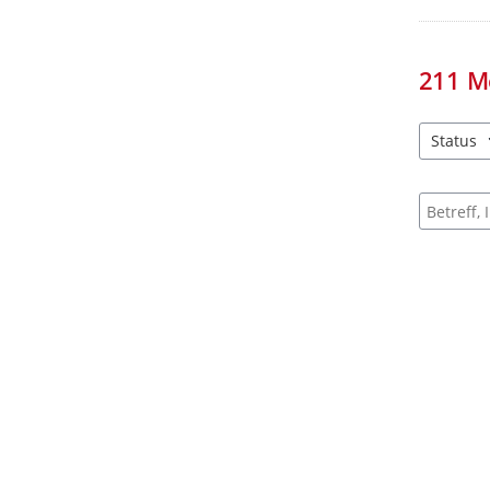
211
M
Status
4 Einträg
Suche na