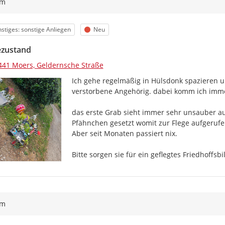
ym
egorie
Status
stiges: sonstige Anliegen
Neu
ezustand
441 Moers, Geldernsche Straße
Ich gehe regelmäßig in Hülsdonk spazieren u
verstorbene Angehörig. dabei komm ich immer
das erste Grab sieht immer sehr unsauber au
Pfähnchen gesetzt womit zur Flege aufgerufe
Aber seit Monaten passiert nix.

Bitte sorgen sie für ein geflegtes Friedhoffsbi
ym