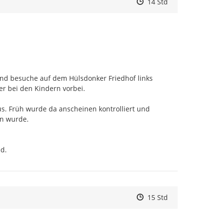
Zeitpunkt des Erstelle
Zeitpunkt des Erstell
Zur Äußerung
14 Std
nd besuche auf dem Hülsdonker Friedhof links 
 bei den Kindern vorbei.

s. Früh wurde da anscheinen kontrolliert und 
n wurde.

ld.
Zeitpunkt des Erstelle
Zeitpunkt des Erstell
Zur Äußerung
15 Std