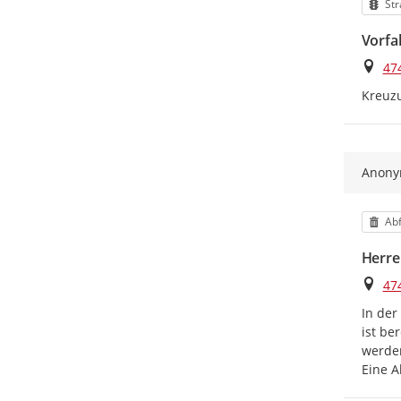
Kat
Str
Vorfa
Ort
47
Kreuzu
Anon
Kat
Abf
Herre
Ort
47
In der
ist be
werden
Eine A