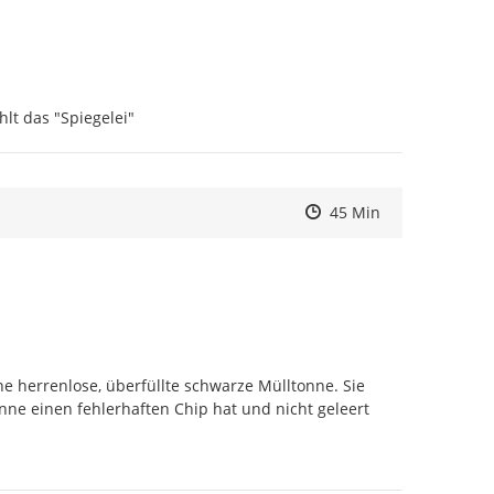
lt das "Spiegelei"
Zeitpunkt des Erstelle
Zeitpunkt des Erstelle
Zur Äußerung
45 Min
 herrenlose, überfüllte schwarze Mülltonne. Sie 
ne einen fehlerhaften Chip hat und nicht geleert 