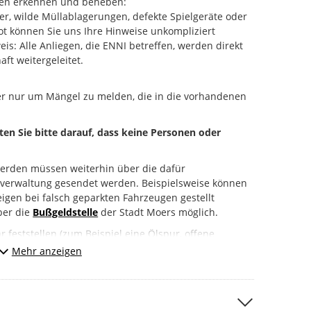
en erkennen und beheben:
er, wilde Müllablagerungen, defekte Spielgeräte oder
t können Sie uns Ihre Hinweise unkompliziert
s: Alle Anliegen, die ENNI betreffen, werden direkt
aft weitergeleitet.
er nur um Mängel zu melden, die in die vorhandenen
hten Sie bitte darauf, dass keine Personen oder
erden müssen weiterhin über die dafür
tverwaltung gesendet werden. Beispielsweise können
igen bei falsch geparkten Fahrzeugen gestellt
über die
Bußgeldstelle
der Stadt Moers möglich.
 feststellen (zum Beispiel eine Ölspur, offene
melden Sie das bitte unbedingt direkt an die Polizei
Mehr anzeigen
 112).
r:
“ um uns Ihr Anliegen mitzuteilen.