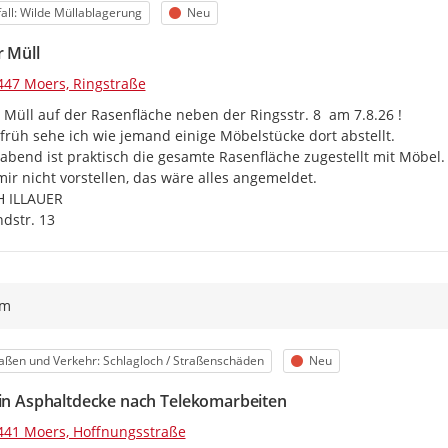
egorie
Status
all: Wilde Müllablagerung
Neu
r Müll
447 Moers, Ringstraße
 Müll auf der Rasenfläche neben der Ringsstr. 8  am 7.8.26 !

früh sehe ich wie jemand einige Möbelstücke dort abstellt.

abend ist praktisch die gesamte Rasenfläche zugestellt mit Möbel.

ir nicht vorstellen, das wäre alles angemeldet.

 ILLAUER

dstr. 13
ym
egorie
Status
aßen und Verkehr: Schlagloch / Straßenschäden
Neu
 in Asphaltdecke nach Telekomarbeiten
441 Moers, Hoffnungsstraße