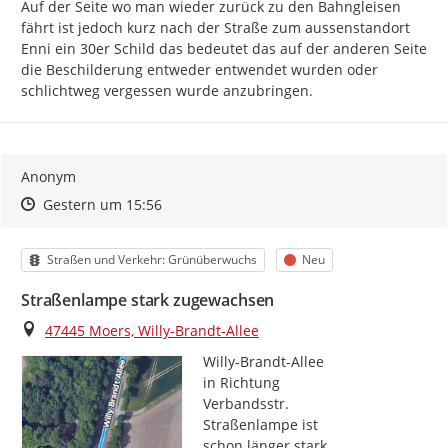
Auf der Seite wo man wieder zurück zu den Bahngleisen 
fährt ist jedoch kurz nach der Straße zum aussenstandort 
Enni ein 30er Schild das bedeutet das auf der anderen Seite 
die Beschilderung entweder entwendet wurden oder 
schlichtweg vergessen wurde anzubringen.
Anonym
Zeitpunkt des Erstellens
Zeitpunkt des Erstellens
Zur Äußerung
Gestern um 15:56
Kategorie
Status
Straßen und Verkehr: Grünüberwuchs
Neu
Straßenlampe stark zugewachsen
Ort
47445 Moers, Willy-Brandt-Allee
Willy-Brandt-Allee

in Richtung

Verbandsstr.

Straßenlampe ist

schon länger stark
