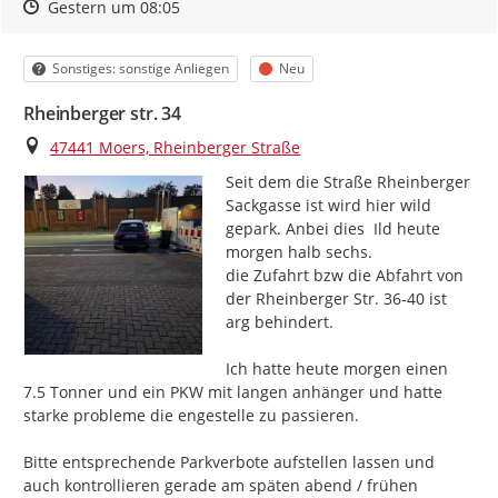
Zeitpunkt des Erstellens
Zeitpunkt des Erstellens
Zur Äußerung
Gestern um 08:05
Kategorie
Status
Sonstiges: sonstige Anliegen
Neu
Rheinberger str. 34
Ort
47441 Moers, Rheinberger Straße
Seit dem die Straße Rheinberger 
Sackgasse ist wird hier wild 
gepark. Anbei dies  Ild heute 
morgen halb sechs.

die Zufahrt bzw die Abfahrt von 
der Rheinberger Str. 36-40 ist 
arg behindert.

Ich hatte heute morgen einen 
7.5 Tonner und ein PKW mit langen anhänger und hatte 
starke probleme die engestelle zu passieren.

Bitte entsprechende Parkverbote aufstellen lassen und 
auch kontrollieren gerade am späten abend / frühen 