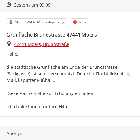
Zeitpunkt des Erstellens
Zeitpunkt des Erstellens
Zur Äußerung
Gestern um 09:09
Kategorie
Status
Abfall: Wilde Müllablagerung
Neu
Grünfläche Brunostrasse 47441 Moers
Ort
47441 Moers, Brunostraße
Hallo,

die städtische Grünfläche am Ende der Brunostrasse 
(Sackgasse) ist sehr verschmutzt. Defekter Flachbildschirm, 
Müll, kaputter Fußball...

Diese Fläche sollte zur Erholung einladen.

Ich danke Ihnen für Ihre Hilfe!
Anonym