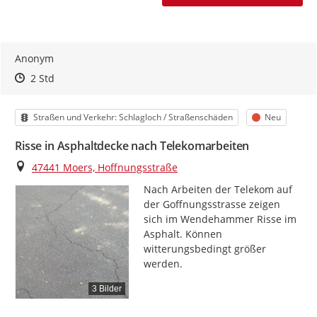
Anonym
Zeitpunkt des Erstellens
Zeitpunkt des Erstellens
Zur Äußerung
2 Std
Kategorie
Status
Straßen und Verkehr: Schlagloch / Straßenschäden
Neu
Risse in Asphaltdecke nach Telekomarbeiten
Ort
47441 Moers, Hoffnungsstraße
Nach Arbeiten der Telekom auf 
der Goffnungsstrasse zeigen 
sich im Wendehammer Risse im 
Asphalt. Können 
witterungsbedingt größer 
werden.
3 Bilder