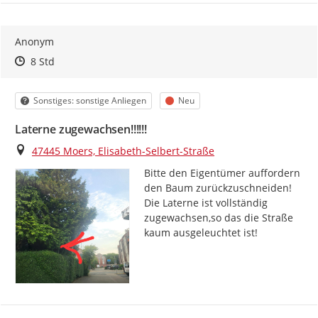
Anonym
Zeitpunkt des Erstellens
Zeitpunkt des Erstellens
Zur Äußerung
8 Std
Kategorie
Status
Sonstiges: sonstige Anliegen
Neu
Laterne zugewachsen!!!!!!
Ort
47445 Moers, Elisabeth-Selbert-Straße
Bitte den Eigentümer auffordern 
den Baum zurückzuschneiden! 
Die Laterne ist vollständig 
zugewachsen,so das die Straße 
kaum ausgeleuchtet ist!