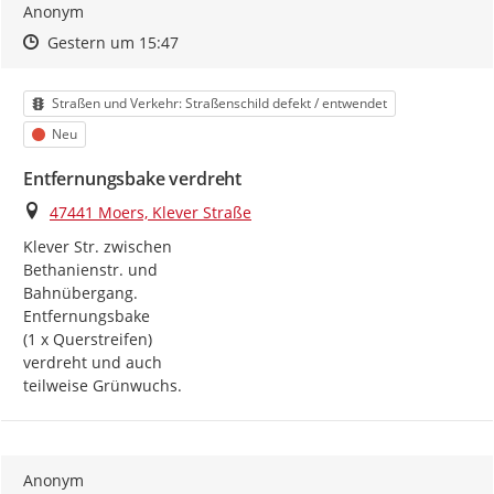
Anonym
Zeitpunkt des Erstellens
Zeitpunkt des Erstellens
Zur Äußerung
Gestern um 15:47
Kategorie
Straßen und Verkehr: Straßenschild defekt / entwendet
Status
Neu
Entfernungsbake verdreht
Ort
47441 Moers, Klever Straße
Klever Str. zwischen

Bethanienstr. und

Bahnübergang.

Entfernungsbake

(1 x Querstreifen)

verdreht und auch

teilweise Grünwuchs.
Anonym