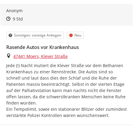
Anonym
Zeitpunkt des Erstellens
Zeitpunkt des Erstellens
Zur Äußerung
9 Std
Kategorie
Status
Sonstiges: sonstige Anliegen
Neu
Rasende Autos vor Krankenhaus
Ort
47441 Moers, Klever Straße
Jede (!) Nacht mutiert die Klever Straße vor dem Bethanien 
Krankenhaus zu einer Rennstrecke. Die Autos sind so 
schnell und laut dass dies den Schlaf und die Ruhe der 
Patienten massiv beeinträchtigt. Selbst in der vierten Etage 
auf der Palliativstation kann man nachts nicht die Fenster 
offen lassen, da die schwerstkranken Menschen keine Ruhe 
finden würden.

Ein Tempolimit, sowie ein stationärer Blitzer oder zumindest 
verstärkte Polizei Kontrollen wären wünschenswert.