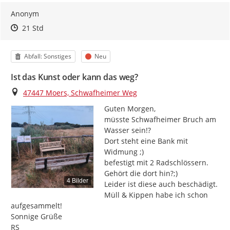
Anonym
Zeitpunkt des Erstellens
Zeitpunkt des Erstellens
Zur Äußerung
21 Std
Kategorie
Status
Abfall: Sonstiges
Neu
Ist das Kunst oder kann das weg?
Ort
47447 Moers, Schwafheimer Weg
Guten Morgen,

müsste Schwafheimer Bruch am 
Wasser sein!?

Dort steht eine Bank mit 
Widmung ;)

befestigt mit 2 Radschlössern.

Gehört die dort hin?;)

4 Bilder
Leider ist diese auch beschädigt.

Müll & Kippen habe ich schon 
aufgesammelt!

Sonnige Grüße

RS