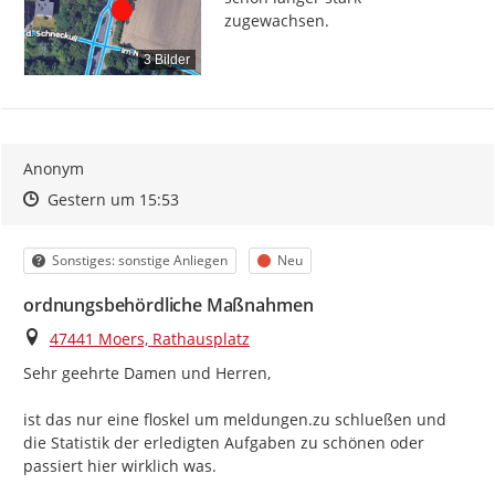
zugewachsen.
3 Bilder
Anonym
Zeitpunkt des Erstellens
Zeitpunkt des Erstellens
Zur Äußerung
Gestern um 15:53
Kategorie
Status
Sonstiges: sonstige Anliegen
Neu
ordnungsbehördliche Maßnahmen
Ort
47441 Moers, Rathausplatz
Sehr geehrte Damen und Herren,

ist das nur eine floskel um meldungen.zu schlueßen und 
die Statistik der erledigten Aufgaben zu schönen oder 
passiert hier wirklich was.
