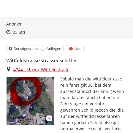
Anonym
Zeitpunkt des Erstellens
Zeitpunkt des Erstellens
Zur Äußerung
23 Std
Kategorie
Status
Sonstiges: sonstige Anliegen
Neu
Wittfeldstrasse strassenschilder
Ort
47441 Moers, Wittfeldstraße
Sobald man die wittfeldstrasse 
rein fährt gilt 30. bei dem 
aussenstandort der Enni ( wenn 
man daraus fährt ) haben die 
Fahrzeuge ein Vorfahrt 
gewähren Schild jedoch die, die 
auf der wittfeldstrasse fahren 
haben garkein Schild also gilt 
normalerweise rechts vor links. 