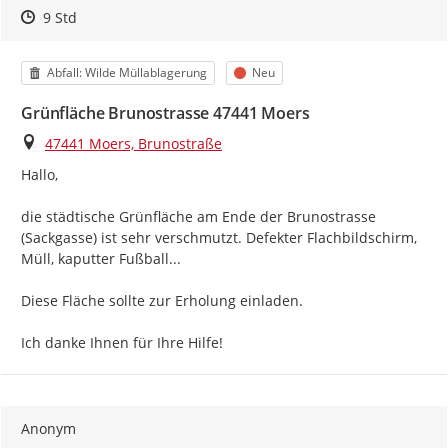
Zeitpunkt des Erstellens
Zeitpunkt des Erstellens
Zur Äußerung
9 Std
Kategorie
Status
Abfall: Wilde Müllablagerung
Neu
Grünfläche Brunostrasse 47441 Moers
Ort
47441 Moers, Brunostraße
Hallo,

die städtische Grünfläche am Ende der Brunostrasse 
(Sackgasse) ist sehr verschmutzt. Defekter Flachbildschirm, 
Müll, kaputter Fußball...

Diese Fläche sollte zur Erholung einladen.

Ich danke Ihnen für Ihre Hilfe!
Anonym