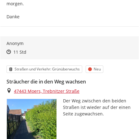
morgen.

Danke
Anonym
Zeitpunkt des Erstellens
Zeitpunkt des Erstellens
Zur Äußerung
11 Std
Kategorie
Status
Straßen und Verkehr: Grünüberwuchs
Neu
Sträucher die in den Weg wachsen
Ort
47443 Moers, Trebnitzer Straße
Der Weg zwischen den beiden 
Straßen ist wieder auf der einen 
Seite zugewachsen.