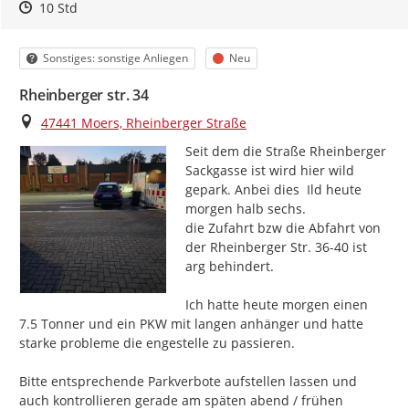
Zeitpunkt des Erstellens
Zeitpunkt des Erstellens
Zur Äußerung
10 Std
Kategorie
Status
Sonstiges: sonstige Anliegen
Neu
Rheinberger str. 34
Ort
47441 Moers, Rheinberger Straße
Seit dem die Straße Rheinberger 
Sackgasse ist wird hier wild 
gepark. Anbei dies  Ild heute 
morgen halb sechs.

die Zufahrt bzw die Abfahrt von 
der Rheinberger Str. 36-40 ist 
arg behindert.

Ich hatte heute morgen einen 
7.5 Tonner und ein PKW mit langen anhänger und hatte 
starke probleme die engestelle zu passieren.

Bitte entsprechende Parkverbote aufstellen lassen und 
auch kontrollieren gerade am späten abend / frühen 