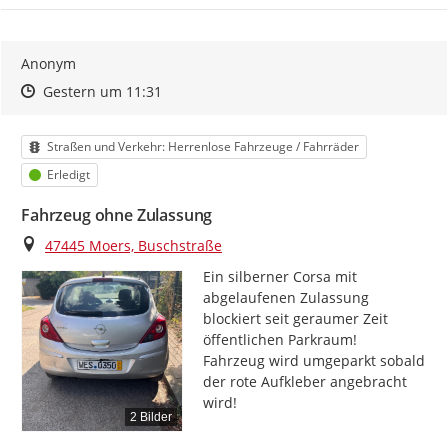
Anonym
Zeitpunkt des Erstellens
Zeitpunkt des Erstellens
Zur Äußerung
Gestern um 11:31
Kategorie
Straßen und Verkehr: Herrenlose Fahrzeuge / Fahrräder
Status
Erledigt
Fahrzeug ohne Zulassung
Ort
47445 Moers, Buschstraße
Ein silberner Corsa mit 
abgelaufenen Zulassung 
blockiert seit geraumer Zeit 
öffentlichen Parkraum!

Fahrzeug wird umgeparkt sobald 
der rote Aufkleber angebracht 
wird!
2 Bilder