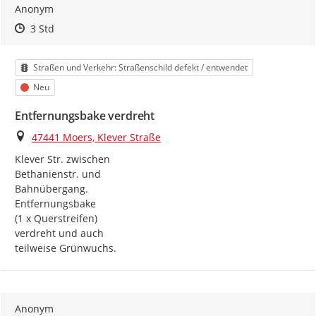
Anonym
Zeitpunkt des Erstellens
Zeitpunkt des Erstellens
Zur Äußerung
3 Std
Kategorie
Straßen und Verkehr: Straßenschild defekt / entwendet
Status
Neu
Entfernungsbake verdreht
Ort
47441 Moers, Klever Straße
Klever Str. zwischen

Bethanienstr. und

Bahnübergang.

Entfernungsbake

(1 x Querstreifen)

verdreht und auch

teilweise Grünwuchs.
Anonym