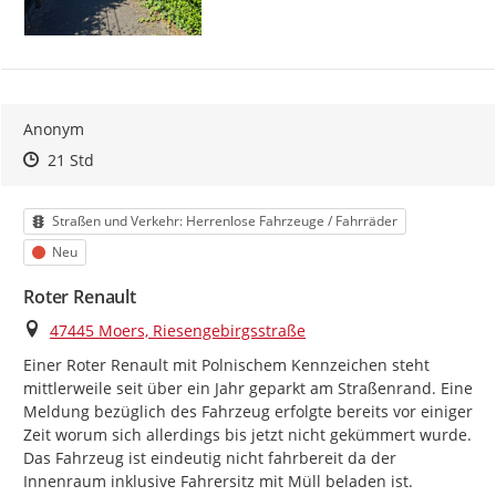
Anonym
Zeitpunkt des Erstellens
Zeitpunkt des Erstellens
Zur Äußerung
21 Std
Kategorie
Straßen und Verkehr: Herrenlose Fahrzeuge / Fahrräder
Status
Neu
Roter Renault
Ort
47445 Moers, Riesengebirgsstraße
Einer Roter Renault mit Polnischem Kennzeichen steht 
mittlerweile seit über ein Jahr geparkt am Straßenrand. Eine 
Meldung bezüglich des Fahrzeug erfolgte bereits vor einiger 
Zeit worum sich allerdings bis jetzt nicht gekümmert wurde. 
Das Fahrzeug ist eindeutig nicht fahrbereit da der 
Innenraum inklusive Fahrersitz mit Müll beladen ist.