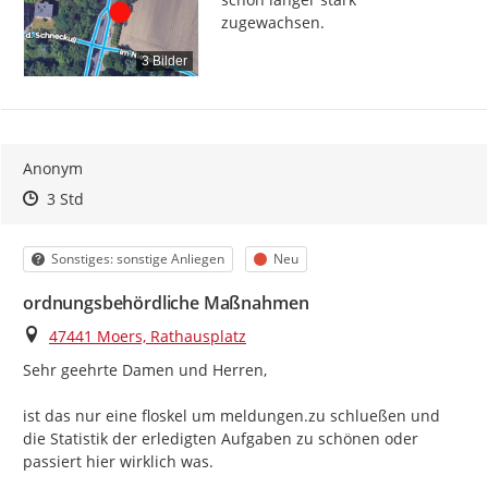
zugewachsen.
3 Bilder
Anonym
Zeitpunkt des Erstellens
Zeitpunkt des Erstellens
Zur Äußerung
3 Std
Kategorie
Status
Sonstiges: sonstige Anliegen
Neu
ordnungsbehördliche Maßnahmen
Ort
47441 Moers, Rathausplatz
Sehr geehrte Damen und Herren,

ist das nur eine floskel um meldungen.zu schlueßen und 
die Statistik der erledigten Aufgaben zu schönen oder 
passiert hier wirklich was.
