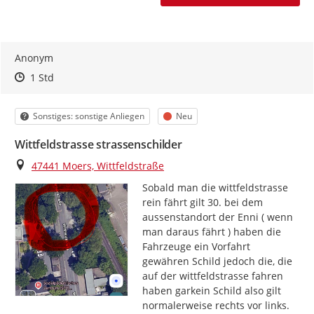
Anonym
Zeitpunkt des Erstellens
Zeitpunkt des Erstellens
Zur Äußerung
1 Std
Kategorie
Status
Sonstiges: sonstige Anliegen
Neu
Wittfeldstrasse strassenschilder
Ort
47441 Moers, Wittfeldstraße
Sobald man die wittfeldstrasse 
rein fährt gilt 30. bei dem 
aussenstandort der Enni ( wenn 
man daraus fährt ) haben die 
Fahrzeuge ein Vorfahrt 
gewähren Schild jedoch die, die 
auf der wittfeldstrasse fahren 
haben garkein Schild also gilt 
normalerweise rechts vor links. 