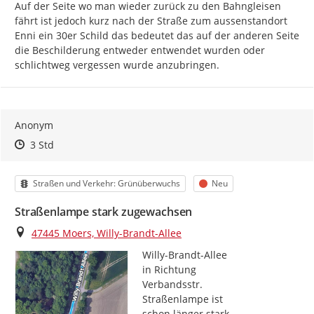
Auf der Seite wo man wieder zurück zu den Bahngleisen 
fährt ist jedoch kurz nach der Straße zum aussenstandort 
Enni ein 30er Schild das bedeutet das auf der anderen Seite 
die Beschilderung entweder entwendet wurden oder 
schlichtweg vergessen wurde anzubringen.
Anonym
Zeitpunkt des Erstellens
Zeitpunkt des Erstellens
Zur Äußerung
3 Std
Kategorie
Status
Straßen und Verkehr: Grünüberwuchs
Neu
Straßenlampe stark zugewachsen
Ort
47445 Moers, Willy-Brandt-Allee
Willy-Brandt-Allee

in Richtung

Verbandsstr.

Straßenlampe ist

schon länger stark
