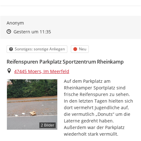
Anonym
Zeitpunkt des Erstellens
Zeitpunkt des Erstellens
Zur Äußerung
Gestern um 11:35
Kategorie
Status
Sonstiges: sonstige Anliegen
Neu
Reifenspuren Parkplatz Sportzentrum Rheinkamp
Ort
47445 Moers, Im Meerfeld
Auf dem Parkplatz am 
Rheinkamper Sportplatz sind 
frische Reifenspuren zu sehen.

In den letzten Tagen hielten sich 
dort vermehrt Jugendliche auf, 
die vermutlich „Donuts“ um die 
Laterne gedreht haben.

2 Bilder
Außerdem war der Parkplatz 
wiederholt stark vermüllt.