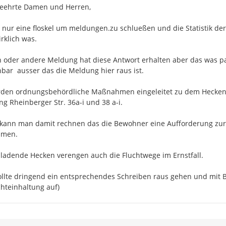
eehrte Damen und Herren,

s nur eine floskel um meldungen.zu schlueßen und die Statistik de
rklich was.

n oder andere Meldung hat diese Antwort erhalten aber das was pas
bar  ausser das die Meldung hier raus ist.

rden ordnungsbehördliche Maßnahmen eingeleitet zu dem Heckenh
ng Rheinberger Str. 36a-i und 38 a-i.

ann man damit rechnen das die Bewohner eine Aufforderung zur 
men.

ladende Hecken verengen auch die Fluchtwege im Ernstfall.

ollte dringend ein entsprechendes Schreiben raus gehen und mit B
chteinhaltung auf)