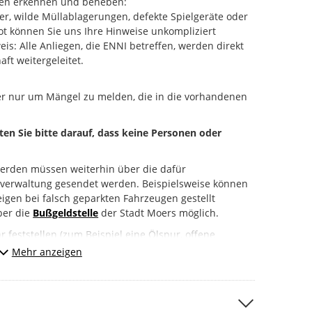
en erkennen und beheben:
er, wilde Müllablagerungen, defekte Spielgeräte oder
t können Sie uns Ihre Hinweise unkompliziert
s: Alle Anliegen, die ENNI betreffen, werden direkt
aft weitergeleitet.
er nur um Mängel zu melden, die in die vorhandenen
hten Sie bitte darauf, dass keine Personen oder
erden müssen weiterhin über die dafür
tverwaltung gesendet werden. Beispielsweise können
igen bei falsch geparkten Fahrzeugen gestellt
über die
Bußgeldstelle
der Stadt Moers möglich.
 feststellen (zum Beispiel eine Ölspur, offene
melden Sie das bitte unbedingt direkt an die Polizei
Mehr anzeigen
 112).
r:
“ um uns Ihr Anliegen mitzuteilen.