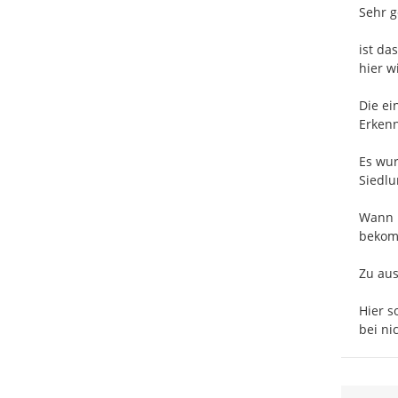
Sehr g
ist da
hier wi
Die ei
Erkenn
Es wu
Siedlu
Wann k
bekom
Zu aus
Hier s
bei ni