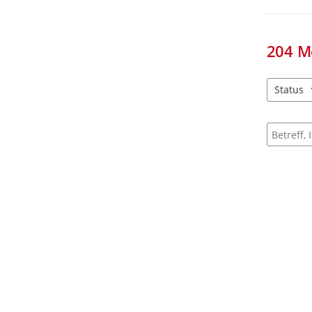
204
M
Status
4 Einträg
Suche na