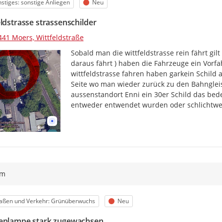
egorie
Status
stiges: sonstige Anliegen
Neu
eldstrasse strassenschilder
441 Moers, Wittfeldstraße
Sobald man die wittfeldstrasse rein fährt gil
daraus fährt ) haben die Fahrzeuge ein Vorfah
wittfeldstrasse fahren haben garkein Schild al
Seite wo man wieder zurück zu den Bahngleise
aussenstandort Enni ein 30er Schild das bede
entweder entwendet wurden oder schlichtwe
ym
egorie
Status
raßen und Verkehr: Grünüberwuchs
Neu
enlampe stark zugewachsen