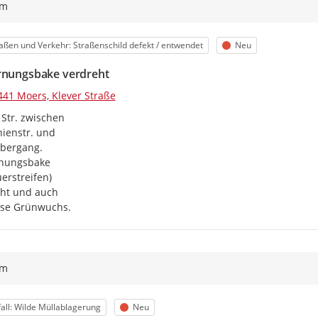
ym
egorie
Status
aßen und Verkehr: Straßenschild defekt / entwendet
Neu
rnungsbake verdreht
441 Moers, Klever Straße
 Str. zwischen

ienstr. und

bergang.

nungsbake

erstreifen)

ht und auch

ise Grünwuchs.
ym
egorie
Status
all: Wilde Müllablagerung
Neu