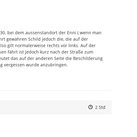
t 30. bei dem aussenstandort der Enni ( wenn man 
rt gewähren Schild jedoch die, die auf der 
so gilt normalerweise rechts vor links. Auf der 
n fährt ist jedoch kurz nach der Straße zum 
utet das auf der anderen Seite die Beschilderung 
g vergessen wurde anzubringen.
Zeitpunkt des Erstell
Zeitpunkt des Erstel
Zur Äußerung
2 Std