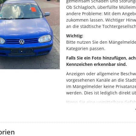
gemeinsam Schäden und Störung
Ob Schlagloch, überfüllte Mülleim
andere Probleme: Mit dem Angebo
zukommen lassen. Wichtiger Hinwei
an die städtische Tochtergesellsch
Wichtig:
Bitte nutzen Sie den Mängelmeld
Kategorien passen.
Falls Sie ein Foto hinzufügen, ac
Kennzeichen erkennbar sind.
Anzeigen oder allgemeine Beschw
vorgesehenen Kanäle an die Stad
im Mängelmelder keine Privatanze
werden. Dies ist lediglich direkt 
Wenn Sie eine unmittelbare Gefahr
Kanalschächte oder einen Brand), 
(Tel. 110) oder die Feuerwehr (Tel.
So funktioniert der Mängelmelde
orien
Klicken Sie auf „Ihre Meldung