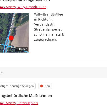
445 Moers, Willy-Brandt-Allee
Willy-Brandt-Allee

in Richtung

Verbandsstr.

Straßenlampe ist

schon länger stark

zugewachsen.
3 Bilder
ym
egorie
Status
stiges: sonstige Anliegen
Neu
ungsbehördliche Maßnahmen
441 Moers, Rathausplatz