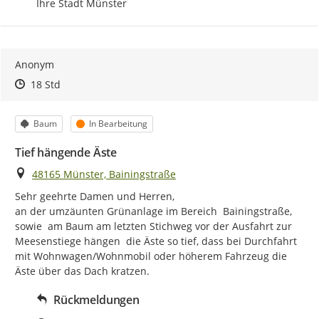
Ihre Stadt Münster
Anonym
Zeitpunkt des Erstellens
Zeitpunkt des Erstellens
Zur Äußerung
18 Std
Kategorie
Status
Baum
In Bearbeitung
Tief hängende Äste
Ort
48165 Münster, Bainingstraße
Sehr geehrte Damen und Herren,

an der umzäunten Grünanlage im Bereich  Bainingstraße,  
sowie  am Baum am letzten Stichweg vor der Ausfahrt zur 
Meesenstiege hängen  die Äste so tief, dass bei Durchfahrt 
mit Wohnwagen/Wohnmobil oder höherem Fahrzeug die 
Äste über das Dach kratzen.
Rückmeldungen