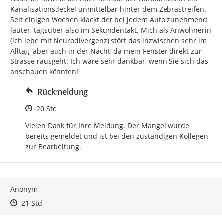
Kanalisationsdeckel unmittelbar hinter dem Zebrastreifen. 
Seit einigen Wochen klackt der bei jedem Auto zunehmend 
lauter, tagsüber also im Sekundentakt. Mich als Anwohnerin 
(ich lebe mit Neurodivergenz) stört das inzwischen sehr im 
Alltag, aber auch in der Nacht, da mein Fenster direkt zur 
Strasse rausgeht. Ich wäre sehr dankbar, wenn Sie sich das 
anschauen könnten!
Rückmeldung
Zeitpunkt des Erstellens
20 Std
Vielen Dank für Ihre Meldung. Der Mangel wurde 
bereits gemeldet und ist bei den zuständigen Kollegen 
zur Bearbeitung.
Anonym
Zeitpunkt des Erstellens
Zeitpunkt des Erstellens
Zur Äußerung
21 Std