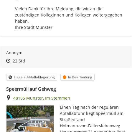
Vielen Dank für Ihre Meldung, die wir an die 
zuständigen Kolleginnen und Kollegen weitergegeben 
haben. 

Ihre Stadt Münster
Anonym
Zeitpunkt des Erstellens
Zeitpunkt des Erstellens
Zur Äußerung
22 Std
Kategorie
Status
Illegale Abfallablagerung
In Bearbeitung
Speermüll auf Gehweg
Ort
48165 Münster, Im Stemmen
Einen Tag nach der regulären 
Abfallabfuhr liegt Speermüll am 
Straßenrand

Hofmann-von-Fallerslebenweg

Hausnummer 31 gegenüber liegt 