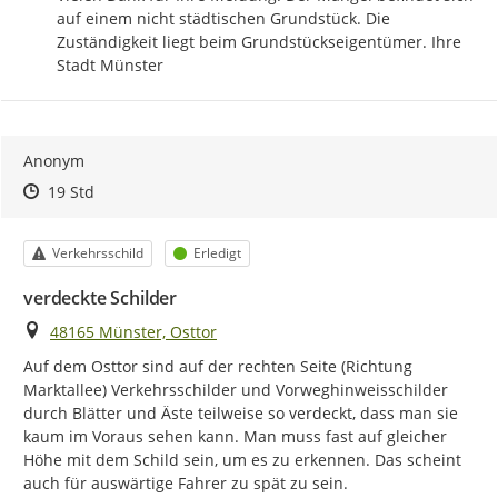
auf einem nicht städtischen Grundstück. Die 
Zuständigkeit liegt beim Grundstückseigentümer. Ihre 
Stadt Münster
Anonym
Zeitpunkt des Erstellens
Zeitpunkt des Erstellens
Zur Äußerung
19 Std
Kategorie
Status
Verkehrsschild
Erledigt
verdeckte Schilder
Ort
48165 Münster, Osttor
Auf dem Osttor sind auf der rechten Seite (Richtung 
Marktallee) Verkehrsschilder und Vorweghinweisschilder 
durch Blätter und Äste teilweise so verdeckt, dass man sie 
kaum im Voraus sehen kann. Man muss fast auf gleicher 
Höhe mit dem Schild sein, um es zu erkennen. Das scheint 
auch für auswärtige Fahrer zu spät zu sein.