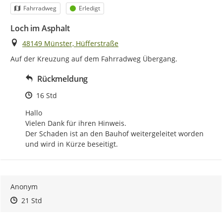
Kategorie
Status
Fahrradweg
Erledigt
Loch im Asphalt
Ort
48149 Münster, Hüfferstraße
Auf der Kreuzung auf dem Fahrradweg Übergang.
Rückmeldung
Zeitpunkt des Erstellens
16 Std
Hallo

Vielen Dank für ihren Hinweis.

Der Schaden ist an den Bauhof weitergeleitet worden 
und wird in Kürze beseitigt.
Anonym
Zeitpunkt des Erstellens
Zeitpunkt des Erstellens
Zur Äußerung
21 Std