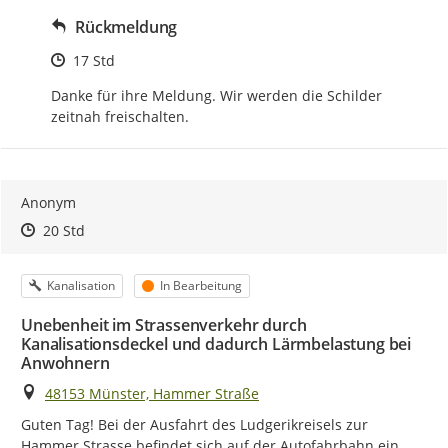
Rückmeldung
Zeitpunkt des Erstellens
17 Std
Danke für ihre Meldung. Wir werden die Schilder 
zeitnah freischalten.
Anonym
Zeitpunkt des Erstellens
Zeitpunkt des Erstellens
Zur Äußerung
20 Std
Kategorie
Status
Kanalisation
In Bearbeitung
Unebenheit im Strassenverkehr durch
Kanalisationsdeckel und dadurch Lärmbelastung bei
Anwohnern
Ort
48153 Münster, Hammer Straße
Guten Tag! Bei der Ausfahrt des Ludgerikreisels zur 
Hammer Strasse befindet sich auf der Autofahrbahn ein 