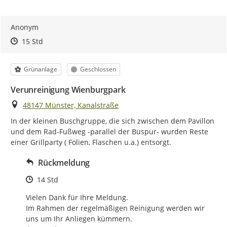
Anonym
Zeitpunkt des Erstellens
Zeitpunkt des Erstellens
Zur Äußerung
15 Std
Kategorie
Status
Grünanlage
Geschlossen
Verunreinigung Wienburgpark
Ort
48147 Münster, Kanalstraße
In der kleinen Buschgruppe, die sich zwischen dem Pavillon 
und dem Rad-Fußweg -parallel der Buspur- wurden Reste 
einer Grillparty ( Folien, Flaschen u.a.) entsorgt.
Rückmeldung
Zeitpunkt des Erstellens
14 Std
Vielen Dank für Ihre Meldung.

Im Rahmen der regelmäßigen Reinigung werden wir 
uns um Ihr Anliegen kümmern. 
