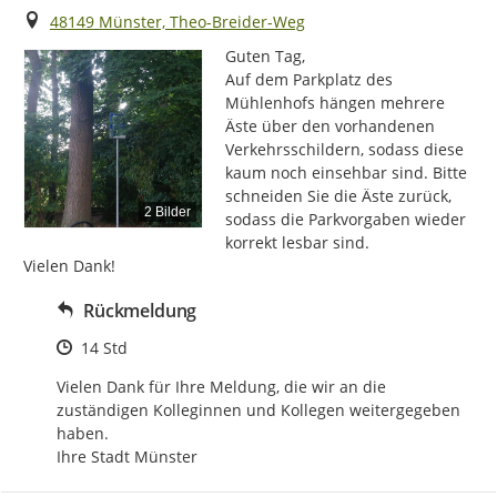
Ort
48149 Münster, Theo-Breider-Weg
Guten Tag,

Auf dem Parkplatz des 
Mühlenhofs hängen mehrere 
Äste über den vorhandenen 
Verkehrsschildern, sodass diese 
kaum noch einsehbar sind. Bitte 
schneiden Sie die Äste zurück, 
2 Bilder
sodass die Parkvorgaben wieder 
korrekt lesbar sind.

Vielen Dank!
Rückmeldung
Zeitpunkt des Erstellens
14 Std
Vielen Dank für Ihre Meldung, die wir an die 
zuständigen Kolleginnen und Kollegen weitergegeben 
haben. 

Ihre Stadt Münster