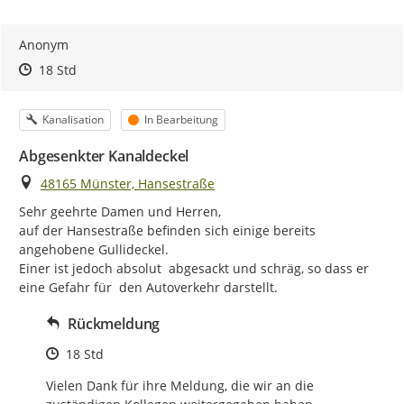
Anonym
Zeitpunkt des Erstellens
Zeitpunkt des Erstellens
Zur Äußerung
18 Std
Kategorie
Status
Kanalisation
In Bearbeitung
Abgesenkter Kanaldeckel
Ort
48165 Münster, Hansestraße
Sehr geehrte Damen und Herren,

auf der Hansestraße befinden sich einige bereits 
angehobene Gullideckel.

Einer ist jedoch absolut  abgesackt und schräg, so dass er 
eine Gefahr für  den Autoverkehr darstellt.
Rückmeldung
Zeitpunkt des Erstellens
18 Std
Vielen Dank für ihre Meldung, die wir an die 