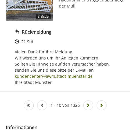
der Müll
3 Bilder
Rückmeldung
Zeitpunkt des Erstellens
21 Std
Vielen Dank für Ihre Meldung.

Wir werden uns um Ihr Anliegen kümmern.

Sollten Sie Hinweise auf den Verursacher haben, 
senden Sie uns diese bitte per E-Mail an 
kundencenter@awm.stadt-muenster.de
Ihre Stadt Münster
1 - 10 von 1326
Informationen