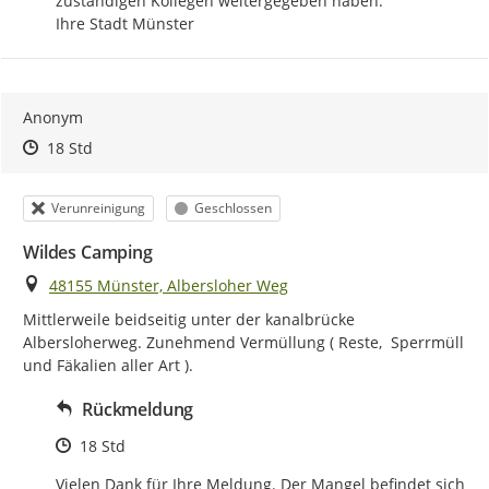
zuständigen Kollegen weitergegeben haben.

Ihre Stadt Münster
Anonym
Zeitpunkt des Erstellens
Zeitpunkt des Erstellens
Zur Äußerung
18 Std
Kategorie
Status
Verunreinigung
Geschlossen
Wildes Camping
Ort
48155 Münster, Albersloher Weg
Mittlerweile beidseitig unter der kanalbrücke 
Albersloherweg. Zunehmend Vermüllung ( Reste,  Sperrmüll 
und Fäkalien aller Art ).
Rückmeldung
Zeitpunkt des Erstellens
18 Std
Vielen Dank für Ihre Meldung. Der Mangel befindet sich 