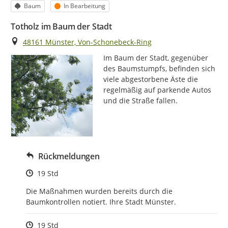
Kategorie
Status
Baum
In Bearbeitung
Totholz im Baum der Stadt
Ort
48161 Münster, Von-Schonebeck-Ring
Im Baum der Stadt, gegenüber 
des Baumstumpfs, befinden sich 
viele abgestorbene Äste die 
regelmäßig auf parkende Autos  
und die Straße fallen.
Rückmeldungen
Zeitpunkt des Erstellens
19 Std
Die Maßnahmen wurden bereits durch die 
Baumkontrollen notiert. Ihre Stadt Münster.
Zeitpunkt des Erstellens
19 Std