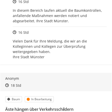
Zeitpunkt des Erstellens
16 Std
In diesem Bereich laufen aktuell die Baumkontrollen, 
anfallende Maßnahmen werden notiert und 
abgearbeitet. Ihre Stadt Münster.
Zeitpunkt des Erstellens
16 Std
Vielen Dank für Ihre Meldung, die wir an die 
Kolleginnen und Kollegen zur Überprüfung 
weitergegeben haben. 

Ihre Stadt Münster
Anonym
Zeitpunkt des Erstellens
Zeitpunkt des Erstellens
Zur Äußerung
18 Std
Kategorie
Status
Baum
In Bearbeitung
Äste hängen über Verkehrsschildern