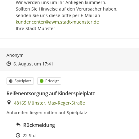
Wir werden uns um Ihr Anliegen kümmern.

Sollten Sie Hinweise auf den Verursacher haben, 
senden Sie uns diese bitte per E-Mail an 
kundencenter@awm.stadt-muenster.de
Ihre Stadt Münster
Anonym
Zeitpunkt des Erstellens
Zeitpunkt des Erstellens
Zur Äußerung
6. August um 17:41
Kategorie
Status
Spielplatz
Erledigt
Reifenentsorgung auf Kinderspielplatz
Ort
48165 Münster, Max-Reger-Straße
Autoreifen liegen mitten auf Spielplatz
Rückmeldung
Zeitpunkt des Erstellens
22 Std