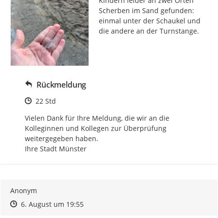
Kindern leider an zwei Orten 
Scherben im Sand gefunden: 
einmal unter der Schaukel und 
die andere an der Turnstange.
Rückmeldung
Zeitpunkt des Erstellens
22 Std
Vielen Dank für Ihre Meldung, die wir an die 
Kolleginnen und Kollegen zur Überprüfung 
weitergegeben haben. 

Ihre Stadt Münster
Anonym
Zeitpunkt des Erstellens
Zeitpunkt des Erstellens
Zur Äußerung
6. August um 19:55