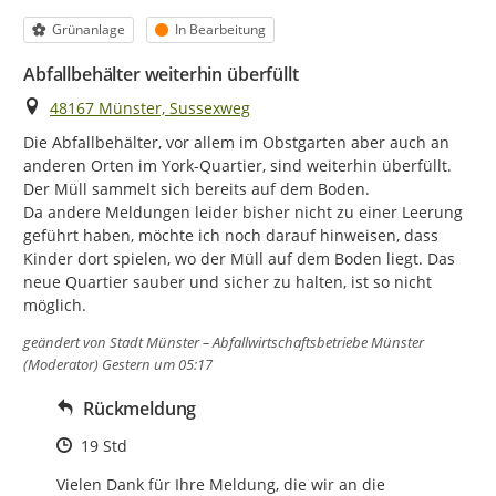
Kategorie
Status
Grünanlage
In Bearbeitung
Abfallbehälter weiterhin überfüllt
Ort
48167 Münster, Sussexweg
Die Abfallbehälter, vor allem im Obstgarten aber auch an 
anderen Orten im York-Quartier, sind weiterhin überfüllt. 
Der Müll sammelt sich bereits auf dem Boden.

Da andere Meldungen leider bisher nicht zu einer Leerung 
geführt haben, möchte ich noch darauf hinweisen, dass 
Kinder dort spielen, wo der Müll auf dem Boden liegt. Das 
neue Quartier sauber und sicher zu halten, ist so nicht 
möglich.
geändert von
Stadt Münster – Abfallwirtschaftsbetriebe Münster
(Moderator)
Gestern um 05:17
Rückmeldung
Zeitpunkt des Erstellens
19 Std
Vielen Dank für Ihre Meldung, die wir an die 