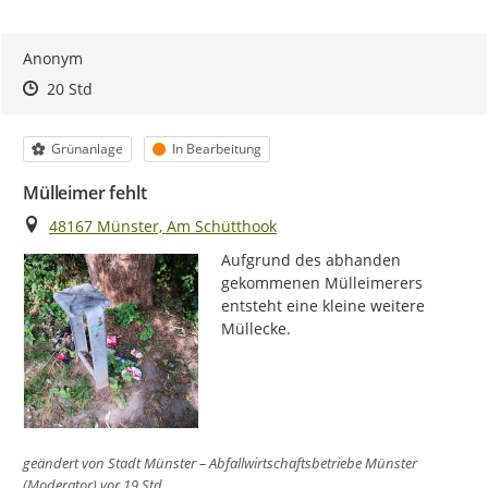
Anonym
Zeitpunkt des Erstellens
Zeitpunkt des Erstellens
Zur Äußerung
20 Std
Kategorie
Status
Grünanlage
In Bearbeitung
Mülleimer fehlt
Ort
48167 Münster, Am Schütthook
Aufgrund des abhanden 
gekommenen Mülleimerers 
entsteht eine kleine weitere 
Müllecke.
geändert von
Stadt Münster – Abfallwirtschaftsbetriebe Münster
(Moderator)
vor 19 Std