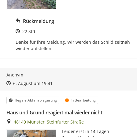
Rückmeldung
Zeitpunkt des Erstellens
22 Std
Danke für ihre Meldung. Wir werden das Schild zeitnah 
wieder aufstellen.
Anonym
Zeitpunkt des Erstellens
Zeitpunkt des Erstellens
Zur Äußerung
6. August um 19:41
Kategorie
Status
Illegale Abfallablagerung
In Bearbeitung
Haus und Grund reagiert mal wieder nicht
Ort
48149 Münster, Steinfurter Straße
Leider erst in 14 Tagen 