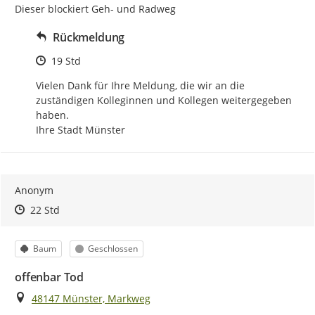
Dieser blockiert Geh- und Radweg
Rückmeldung
Zeitpunkt des Erstellens
19 Std
Vielen Dank für Ihre Meldung, die wir an die 
zuständigen Kolleginnen und Kollegen weitergegeben 
haben.

Ihre Stadt Münster
Anonym
Zeitpunkt des Erstellens
Zeitpunkt des Erstellens
Zur Äußerung
22 Std
Kategorie
Status
Baum
Geschlossen
offenbar Tod
Ort
48147 Münster, Markweg