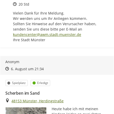
Zeitpunkt des Erstellens
20 Std
Vielen Dank für Ihre Meldung.

Wir werden uns um Ihr Anliegen kümmern.

Sollten Sie Hinweise auf den Verursacher haben, 
senden Sie uns diese bitte per E-Mail an 
kundencenter@awm.stadt-muenster.de
Ihre Stadt Münster
Anonym
Zeitpunkt des Erstellens
Zeitpunkt des Erstellens
Zur Äußerung
6. August um 21:34
Kategorie
Status
Spielplatz
Erledigt
Scherben im Sand
Ort
48153 Münster, Herdingstraße
Heute habe ich mit meinen 