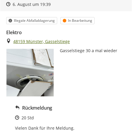
Zeitpunkt des Erstellens
Zeitpunkt des Erstellens
Zur Äußerung
6. August um 19:39
Kategorie
Status
Illegale Abfallablagerung
In Bearbeitung
Elektro
Ort
48159 Münster, Gasselstiege
Gasselstiege 30 a mal wieder
Rückmeldung
Zeitpunkt des Erstellens
20 Std
Vielen Dank für Ihre Meldung.
