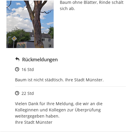
Baum ohne Blätter, Rinde schält 
sich ab.
Rückmeldungen
Zeitpunkt des Erstellens
16 Std
Baum ist nicht städtisch. Ihre Stadt Münster.
Zeitpunkt des Erstellens
22 Std
Vielen Dank für Ihre Meldung, die wir an die 
Kolleginnen und Kollegen zur Überprüfung 
weitergegeben haben. 

Ihre Stadt Münster