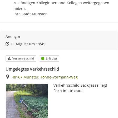
zuständigen Kolleginnen und Kollegen weitergegeben 
haben.

Ihre Stadt Münster
Anonym
Zeitpunkt des Erstellens
Zeitpunkt des Erstellens
Zur Äußerung
6. August um 19:45
Kategorie
Status
Verkehrsschild
Erledigt
Umgelegtes Verkehrsschild
Ort
48167 Münster, Tönne-Vormann-Weg
Verkehrsschild Sackgasse liegt 
flach im Unkraut.