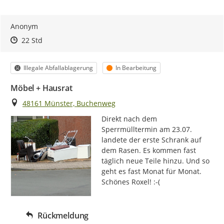
Anonym
Zeitpunkt des Erstellens
Zeitpunkt des Erstellens
Zur Äußerung
22 Std
Kategorie
Status
Illegale Abfallablagerung
In Bearbeitung
Möbel + Hausrat
Ort
48161 Münster, Buchenweg
Direkt nach dem 
Sperrmülltermin am 23.07. 
landete der erste Schrank auf 
dem Rasen. Es kommen fast 
täglich neue Teile hinzu. Und so 
geht es fast Monat für Monat. 
Schönes Roxel! :-(
Rückmeldung