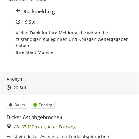
Rückmeldung
Zeitpunkt des Erstellens
19 Std
Vielen Dank für Ihre Meldung, die wir an die 
zuständigen Kolleginnen und Kollegen weitergegeben 
haben.

Ihre Stadt Münster
Anonym
Zeitpunkt des Erstellens
Zeitpunkt des Erstellens
Zur Äußerung
20 Std
Kategorie
Status
Baum
Erledigt
Dicker Ast abgebrochen
Ort
48167 Münster, Alter Postweg
Es ist ein dicker Ast von einer Linde abgebrochen.
