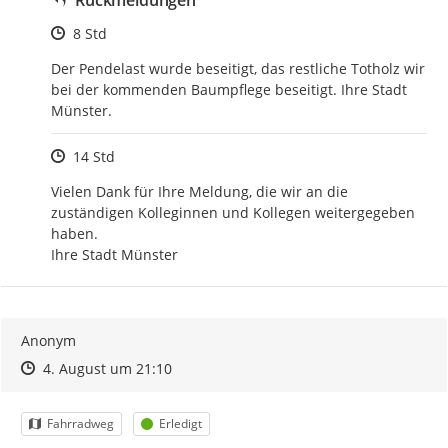
Rückmeldungen
Zeitpunkt des Erstellens
8 Std
Der Pendelast wurde beseitigt, das restliche Totholz wir 
bei der kommenden Baumpflege beseitigt. Ihre Stadt 
Münster.
Zeitpunkt des Erstellens
14 Std
Vielen Dank für Ihre Meldung, die wir an die 
zuständigen Kolleginnen und Kollegen weitergegeben 
haben.

Ihre Stadt Münster
Anonym
Zeitpunkt des Erstellens
Zeitpunkt des Erstellens
Zur Äußerung
4. August um 21:10
Kategorie
Status
Fahrradweg
Erledigt