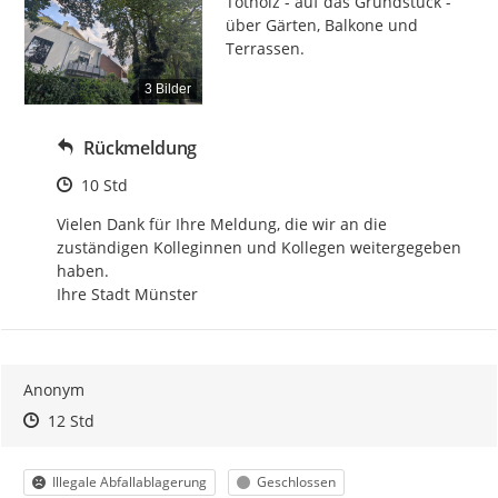
Totholz - auf das Grundstück - 
über Gärten, Balkone und 
Terrassen.
3 Bilder
Rückmeldung
Zeitpunkt des Erstellens
10 Std
Vielen Dank für Ihre Meldung, die wir an die 
zuständigen Kolleginnen und Kollegen weitergegeben 
haben.

Ihre Stadt Münster
Anonym
Zeitpunkt des Erstellens
Zeitpunkt des Erstellens
Zur Äußerung
12 Std
Kategorie
Status
Illegale Abfallablagerung
Geschlossen