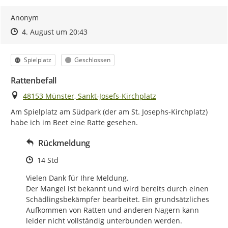
Anonym
Zeitpunkt des Erstellens
Zeitpunkt des Erstellens
Zur Äußerung
4. August um 20:43
Kategorie
Status
Spielplatz
Geschlossen
Rattenbefall
Ort
48153 Münster, Sankt-Josefs-Kirchplatz
Am Spielplatz am Südpark (der am St. Josephs-Kirchplatz) 
habe ich im Beet eine Ratte gesehen.
Rückmeldung
Zeitpunkt des Erstellens
14 Std
Vielen Dank für Ihre Meldung.

Der Mangel ist bekannt und wird bereits durch einen 
Schädlingsbekämpfer bearbeitet. Ein grundsätzliches 
Aufkommen von Ratten und anderen Nagern kann 
leider nicht vollständig unterbunden werden.
