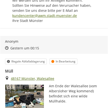
Wir werden uns um Ihr Anliegen kümmern.

Sollten Sie Hinweise auf den Verursacher haben, 
senden Sie uns diese bitte per E-Mail an 
kundencenter@awm.stadt-muenster.de
Ihre Stadt Münster
Anonym
Zeitpunkt des Erstellens
Zeitpunkt des Erstellens
Zur Äußerung
Gestern um 00:15
Kategorie
Status
Illegale Abfallablagerung
In Bearbeitung
Müll
Ort
48167 Münster, Walesallee
Am Ende der Walesallee (vom 
Albersloher Weg kommend) 
befindet sich eine wilde 
Müllhalde.