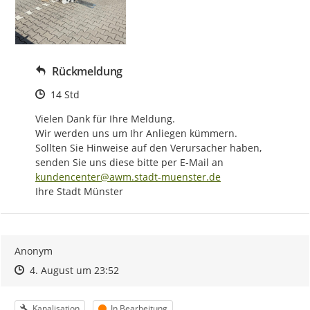
Rückmeldung
Zeitpunkt des Erstellens
14 Std
Vielen Dank für Ihre Meldung.

Wir werden uns um Ihr Anliegen kümmern.

Sollten Sie Hinweise auf den Verursacher haben, 
senden Sie uns diese bitte per E-Mail an 
kundencenter@awm.stadt-muenster.de
Ihre Stadt Münster
Anonym
Zeitpunkt des Erstellens
Zeitpunkt des Erstellens
Zur Äußerung
4. August um 23:52
Kategorie
Status
Kanalisation
In Bearbeitung