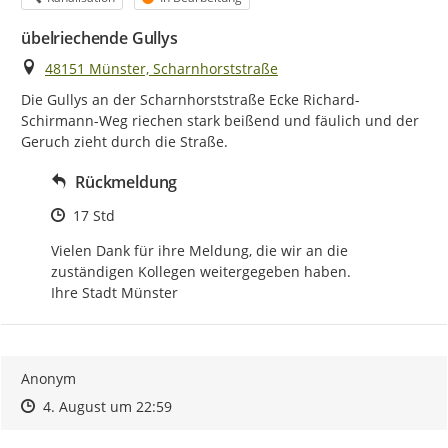
übelriechende Gullys
Ort
48151 Münster, Scharnhorststraße
Die Gullys an der Scharnhorststraße Ecke Richard-
Schirmann-Weg riechen stark beißend und fäulich und der 
Geruch zieht durch die Straße.
Rückmeldung
Zeitpunkt des Erstellens
17 Std
Vielen Dank für ihre Meldung, die wir an die 
zuständigen Kollegen weitergegeben haben.

Ihre Stadt Münster
Anonym
Zeitpunkt des Erstellens
Zeitpunkt des Erstellens
Zur Äußerung
4. August um 22:59