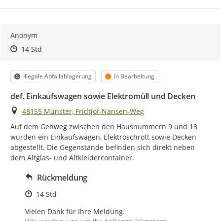
Anonym
Zeitpunkt des Erstellens
Zeitpunkt des Erstellens
Zur Äußerung
14 Std
Kategorie
Status
Illegale Abfallablagerung
In Bearbeitung
def. Einkaufswagen sowie Elektromüll und Decken
Ort
48155 Münster, Fridtjof-Nansen-Weg
Auf dem Gehweg zwischen den Hausnummern 9 und 13 
wurden ein Einkaufswagen, Elektroschrott sowie Decken 
abgestellt. Die Gegenstände befinden sich direkt neben 
dem Altglas- und Altkleidercontainer.
Rückmeldung
Zeitpunkt des Erstellens
14 Std
Vielen Dank für Ihre Meldung.
