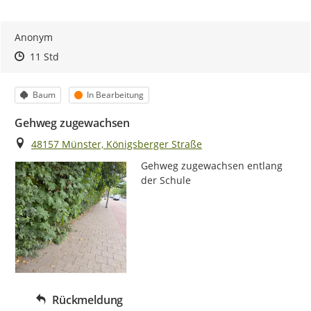
Anonym
Zeitpunkt des Erstellens
Zeitpunkt des Erstellens
Zur Äußerung
11 Std
Kategorie
Status
Baum
In Bearbeitung
Gehweg zugewachsen
Ort
48157 Münster, Königsberger Straße
Gehweg zugewachsen entlang 
der Schule
Rückmeldung