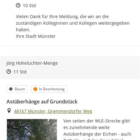
Zeitpunkt des Erstellens
10 Std
Vielen Dank für Ihre Meldung, die wir an die 
zuständigen Kolleginnen und Kollegen weitergegeben 
haben.

Ihre Stadt Münster
Jörg Hohelüchter-Menge
Zeitpunkt des Erstellens
Zeitpunkt des Erstellens
Zur Äußerung
11 Std
Kategorie
Status
Baum
In Bearbeitung
Astüberhänge auf Grundstück
Ort
48167 Münster, Gremmendorfer Weg
Von seiten der WLE-Strecke gibt 
es zunehmende weite 
Astüberhänge der Eichen - auch 