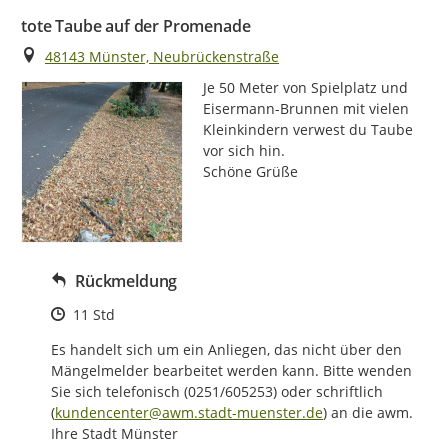
tote Taube auf der Promenade
Ort
48143 Münster, Neubrückenstraße
Je 50 Meter von Spielplatz und 
Eisermann-Brunnen mit vielen 
Kleinkindern verwest du Taube 
vor sich hin.

Schöne Grüße
Rückmeldung
Zeitpunkt des Erstellens
11 Std
Es handelt sich um ein Anliegen, das nicht über den 
Mängelmelder bearbeitet werden kann. Bitte wenden 
Sie sich telefonisch (0251/605253) oder schriftlich 
(
kundencenter@awm.stadt-muenster.de
) an die awm.

Ihre Stadt Münster