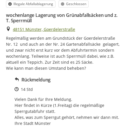
Kategorie
Status
Illegale Abfallablagerung
Geschlossen
wochenlange Lagerung von Grünabfallsäcken und z.
T. Sperrmüll
Ort
48151 Münster, Goerdelerstraße
Regelmäßig werden am Grundstück der Goerdelerstraße 
Nr. 12  und auch an der Nr. 24 Gartenabfallsäcke  gelagert, 
und zwar nicht erst kurz vor dem Abfuhrtermin sondern 
wochenlang. Teilweise ist auch Sperrmüll dabei, wie z.B. 
aktuell ein Teppich. Zur Zeit sind es 25 Säcke.

Wie kann man diesen Umstand beheben?
Rückmeldung
Zeitpunkt des Erstellens
14 Std
Vielen Dank für Ihre Meldung.

Hier findet in Kürze (1.Freitag) die regelmäßige 
Sperrgutabfuhr statt.

Alles, was zum Sperrgut gehört, nehmen wir dann mit.

Ihre Stadt Münster