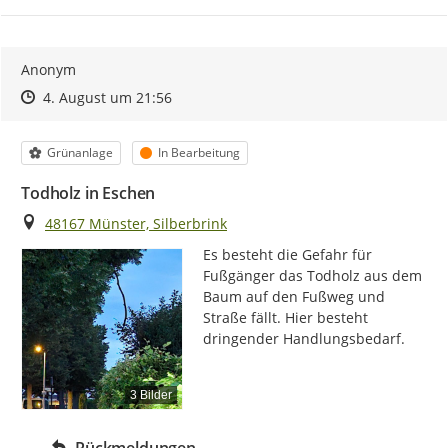
Anonym
Zeitpunkt des Erstellens
Zeitpunkt des Erstellens
Zur Äußerung
4. August um 21:56
Kategorie
Status
Grünanlage
In Bearbeitung
Todholz in Eschen
Ort
48167 Münster, Silberbrink
Es besteht die Gefahr für 
Fußgänger das Todholz aus dem 
Baum auf den Fußweg und 
Straße fällt. Hier besteht 
dringender Handlungsbedarf.
3 Bilder