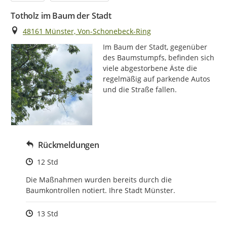
Totholz im Baum der Stadt
Ort
48161 Münster, Von-Schonebeck-Ring
Im Baum der Stadt, gegenüber 
des Baumstumpfs, befinden sich 
viele abgestorbene Äste die 
regelmäßig auf parkende Autos  
und die Straße fallen.
Rückmeldungen
Zeitpunkt des Erstellens
12 Std
Die Maßnahmen wurden bereits durch die 
Baumkontrollen notiert. Ihre Stadt Münster.
Zeitpunkt des Erstellens
13 Std