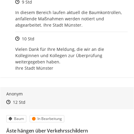
Zeitpunkt des Erstellens
9 Std
In diesem Bereich laufen aktuell die Baumkontrollen, 
anfallende Maßnahmen werden notiert und 
abgearbeitet. Ihre Stadt Münster.
Zeitpunkt des Erstellens
10 Std
Vielen Dank für Ihre Meldung, die wir an die 
Kolleginnen und Kollegen zur Überprüfung 
weitergegeben haben. 

Ihre Stadt Münster
Anonym
Zeitpunkt des Erstellens
Zeitpunkt des Erstellens
Zur Äußerung
12 Std
Kategorie
Status
Baum
In Bearbeitung
Äste hängen über Verkehrsschildern