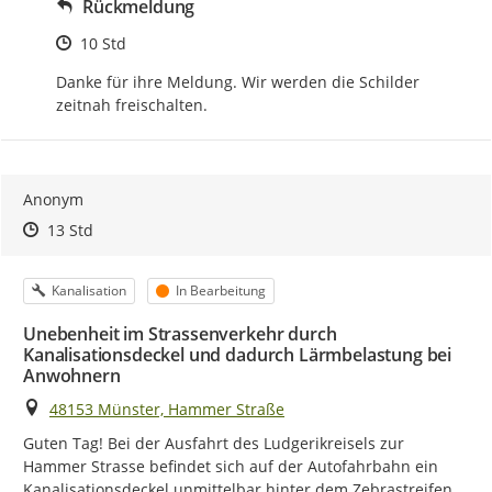
Rückmeldung
Zeitpunkt des Erstellens
10 Std
Danke für ihre Meldung. Wir werden die Schilder 
zeitnah freischalten.
Anonym
Zeitpunkt des Erstellens
Zeitpunkt des Erstellens
Zur Äußerung
13 Std
Kategorie
Status
Kanalisation
In Bearbeitung
Unebenheit im Strassenverkehr durch
Kanalisationsdeckel und dadurch Lärmbelastung bei
Anwohnern
Ort
48153 Münster, Hammer Straße
Guten Tag! Bei der Ausfahrt des Ludgerikreisels zur 
Hammer Strasse befindet sich auf der Autofahrbahn ein 
Kanalisationsdeckel unmittelbar hinter dem Zebrastreifen. 