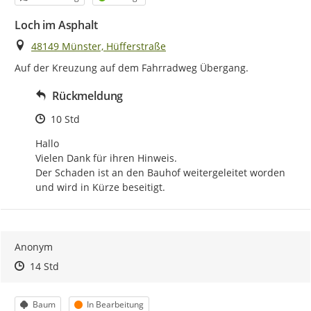
Loch im Asphalt
Ort
48149 Münster, Hüfferstraße
Auf der Kreuzung auf dem Fahrradweg Übergang.
Rückmeldung
Zeitpunkt des Erstellens
10 Std
Hallo

Vielen Dank für ihren Hinweis.

Der Schaden ist an den Bauhof weitergeleitet worden 
und wird in Kürze beseitigt.
Anonym
Zeitpunkt des Erstellens
Zeitpunkt des Erstellens
Zur Äußerung
14 Std
Kategorie
Status
Baum
In Bearbeitung