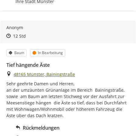
Ihre Stadt Münster
Anonym
Zeitpunkt des Erstellens
Zeitpunkt des Erstellens
Zur Äußerung
12 Std
Kategorie
Status
Baum
In Bearbeitung
Tief hängende Äste
Ort
48165 Münster, Bainingstraße
Sehr geehrte Damen und Herren,

an der umzäunten Grünanlage im Bereich  Bainingstraße,  
sowie  am Baum am letzten Stichweg vor der Ausfahrt zur 
Meesenstiege hängen  die Äste so tief, dass bei Durchfahrt 
mit Wohnwagen/Wohnmobil oder höherem Fahrzeug die 
Äste über das Dach kratzen.
Rückmeldungen