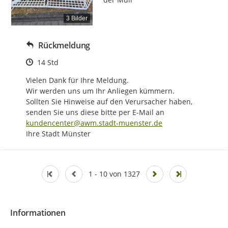
3 Bilder
Rückmeldung
Zeitpunkt des Erstellens
14 Std
Vielen Dank für Ihre Meldung.

Wir werden uns um Ihr Anliegen kümmern.

Sollten Sie Hinweise auf den Verursacher haben, 
senden Sie uns diese bitte per E-Mail an 
kundencenter@awm.stadt-muenster.de
Ihre Stadt Münster
1 - 10 von 1327
Informationen