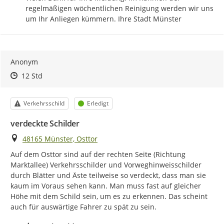
regelmäßigen wöchentlichen Reinigung werden wir uns 
um Ihr Anliegen kümmern. Ihre Stadt Münster
Anonym
Zeitpunkt des Erstellens
Zeitpunkt des Erstellens
Zur Äußerung
12 Std
Kategorie
Status
Verkehrsschild
Erledigt
verdeckte Schilder
Ort
48165 Münster, Osttor
Auf dem Osttor sind auf der rechten Seite (Richtung 
Marktallee) Verkehrsschilder und Vorweghinweisschilder 
durch Blätter und Äste teilweise so verdeckt, dass man sie 
kaum im Voraus sehen kann. Man muss fast auf gleicher 
Höhe mit dem Schild sein, um es zu erkennen. Das scheint 
auch für auswärtige Fahrer zu spät zu sein.