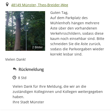
Ort
48149 Münster, Theo-Breider-Weg
Guten Tag,

Auf dem Parkplatz des 
Mühlenhofs hängen mehrere 
Äste über den vorhandenen 
Verkehrsschildern, sodass diese 
kaum noch einsehbar sind. Bitte 
schneiden Sie die Äste zurück, 
2 Bilder
sodass die Parkvorgaben wieder 
korrekt lesbar sind.

Vielen Dank!
Rückmeldung
Zeitpunkt des Erstellens
8 Std
Vielen Dank für Ihre Meldung, die wir an die 
zuständigen Kolleginnen und Kollegen weitergegeben 
haben. 

Ihre Stadt Münster