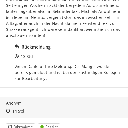
Seit einigen Wochen klackt der bei jedem Auto zunehmend 
lauter, tagsüber also im Sekundentakt. Mich als Anwohnerin 
(ich lebe mit Neurodivergenz) stört das inzwischen sehr im 
Alltag, aber auch in der Nacht, da mein Fenster direkt zur 
Strasse rausgeht. Ich wäre sehr dankbar, wenn Sie sich das 
anschauen könnten!
Rückmeldung
Zeitpunkt des Erstellens
13 Std
Vielen Dank für Ihre Meldung. Der Mangel wurde 
bereits gemeldet und ist bei den zuständigen Kollegen 
zur Bearbeitung.
Anonym
Zeitpunkt des Erstellens
Zeitpunkt des Erstellens
Zur Äußerung
14 Std
Kategorie
Status
Fahrradweg
Erledigt