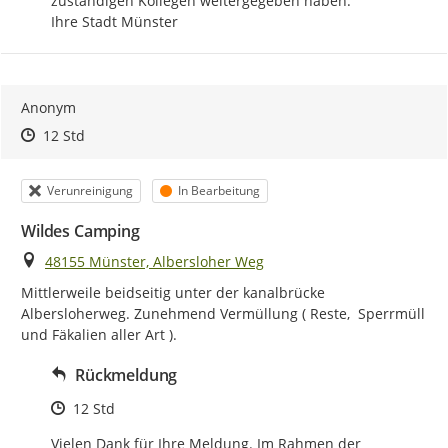
zuständigen Kollegen weitergegeben haben.

Ihre Stadt Münster
Anonym
Zeitpunkt des Erstellens
Zeitpunkt des Erstellens
Zur Äußerung
12 Std
Kategorie
Status
Verunreinigung
In Bearbeitung
Wildes Camping
Ort
48155 Münster, Albersloher Weg
Mittlerweile beidseitig unter der kanalbrücke 
Albersloherweg. Zunehmend Vermüllung ( Reste,  Sperrmüll 
und Fäkalien aller Art ).
Rückmeldung
Zeitpunkt des Erstellens
12 Std
Vielen Dank für Ihre Meldung. Im Rahmen der 