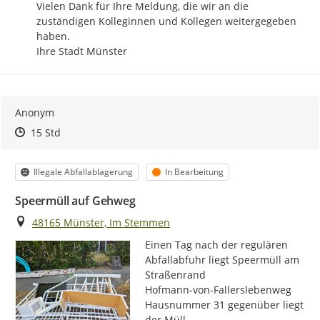
Vielen Dank für Ihre Meldung, die wir an die 
zuständigen Kolleginnen und Kollegen weitergegeben 
haben. 

Ihre Stadt Münster
Anonym
Zeitpunkt des Erstellens
Zeitpunkt des Erstellens
Zur Äußerung
15 Std
Kategorie
Status
Illegale Abfallablagerung
In Bearbeitung
Speermüll auf Gehweg
Ort
48165 Münster, Im Stemmen
Einen Tag nach der regulären 
Abfallabfuhr liegt Speermüll am 
Straßenrand

Hofmann-von-Fallerslebenweg

Hausnummer 31 gegenüber liegt 
der Müll