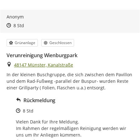
Anonym
Zeitpunkt des Erstellens
Zeitpunkt des Erstellens
Zur Äußerung
8 Std
Kategorie
Status
Grünanlage
Geschlossen
Verunreinigung Wienburgpark
Ort
48147 Münster, Kanalstraße
In der kleinen Buschgruppe, die sich zwischen dem Pavillon 
und dem Rad-Fußweg -parallel der Buspur- wurden Reste 
einer Grillparty ( Folien, Flaschen u.a.) entsorgt.
Rückmeldung
Zeitpunkt des Erstellens
8 Std
Vielen Dank für Ihre Meldung.

Im Rahmen der regelmäßigen Reinigung werden wir 
uns um Ihr Anliegen kümmern. 
