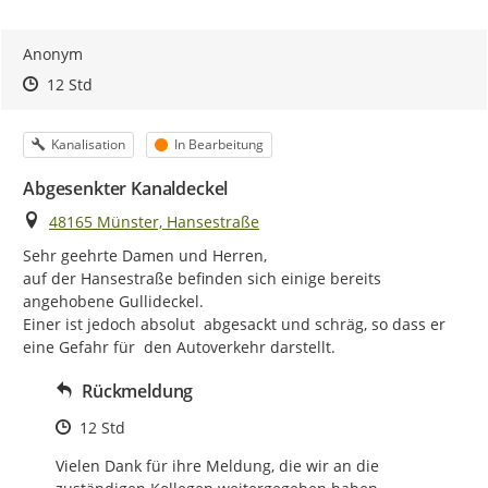
Anonym
Zeitpunkt des Erstellens
Zeitpunkt des Erstellens
Zur Äußerung
12 Std
Kategorie
Status
Kanalisation
In Bearbeitung
Abgesenkter Kanaldeckel
Ort
48165 Münster, Hansestraße
Sehr geehrte Damen und Herren,

auf der Hansestraße befinden sich einige bereits 
angehobene Gullideckel.

Einer ist jedoch absolut  abgesackt und schräg, so dass er 
eine Gefahr für  den Autoverkehr darstellt.
Rückmeldung
Zeitpunkt des Erstellens
12 Std
Vielen Dank für ihre Meldung, die wir an die 