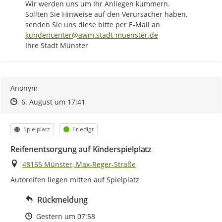
Wir werden uns um Ihr Anliegen kümmern.

Sollten Sie Hinweise auf den Verursacher haben, 
senden Sie uns diese bitte per E-Mail an 
kundencenter@awm.stadt-muenster.de
Ihre Stadt Münster
Anonym
Zeitpunkt des Erstellens
Zeitpunkt des Erstellens
Zur Äußerung
6. August um 17:41
Kategorie
Status
Spielplatz
Erledigt
Reifenentsorgung auf Kinderspielplatz
Ort
48165 Münster, Max-Reger-Straße
Autoreifen liegen mitten auf Spielplatz
Rückmeldung
Zeitpunkt des Erstellens
Gestern um 07:58