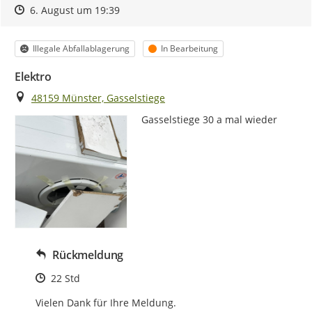
Zeitpunkt des Erstellens
Zeitpunkt des Erstellens
Zur Äußerung
6. August um 19:39
Kategorie
Status
Illegale Abfallablagerung
In Bearbeitung
Elektro
Ort
48159 Münster, Gasselstiege
Gasselstiege 30 a mal wieder
Rückmeldung
Zeitpunkt des Erstellens
22 Std
Vielen Dank für Ihre Meldung.
