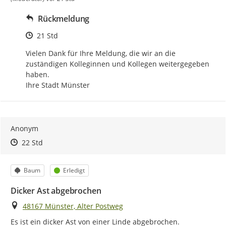
Rückmeldung
Zeitpunkt des Erstellens
21 Std
Vielen Dank für Ihre Meldung, die wir an die 
zuständigen Kolleginnen und Kollegen weitergegeben 
haben.

Ihre Stadt Münster
Anonym
Zeitpunkt des Erstellens
Zeitpunkt des Erstellens
Zur Äußerung
22 Std
Kategorie
Status
Baum
Erledigt
Dicker Ast abgebrochen
Ort
48167 Münster, Alter Postweg
Es ist ein dicker Ast von einer Linde abgebrochen.
