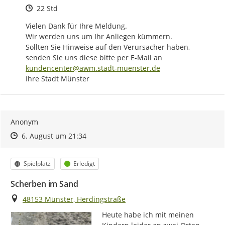
Zeitpunkt des Erstellens
22 Std
Vielen Dank für Ihre Meldung.

Wir werden uns um Ihr Anliegen kümmern.

Sollten Sie Hinweise auf den Verursacher haben, 
senden Sie uns diese bitte per E-Mail an 
kundencenter@awm.stadt-muenster.de
Ihre Stadt Münster
Anonym
Zeitpunkt des Erstellens
Zeitpunkt des Erstellens
Zur Äußerung
6. August um 21:34
Kategorie
Status
Spielplatz
Erledigt
Scherben im Sand
Ort
48153 Münster, Herdingstraße
Heute habe ich mit meinen 