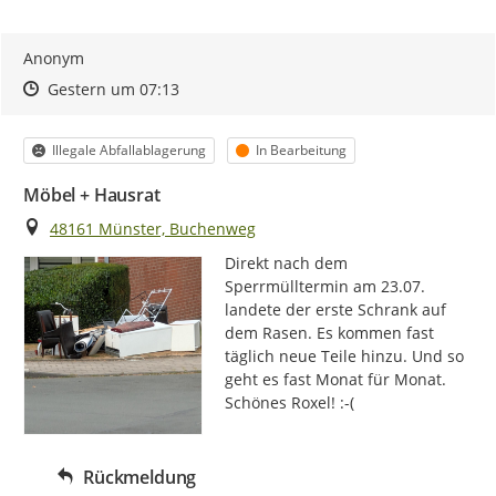
Anonym
Zeitpunkt des Erstellens
Zeitpunkt des Erstellens
Zur Äußerung
Gestern um 07:13
Kategorie
Status
Illegale Abfallablagerung
In Bearbeitung
Möbel + Hausrat
Ort
48161 Münster, Buchenweg
Direkt nach dem 
Sperrmülltermin am 23.07. 
landete der erste Schrank auf 
dem Rasen. Es kommen fast 
täglich neue Teile hinzu. Und so 
geht es fast Monat für Monat. 
Schönes Roxel! :-(
Rückmeldung