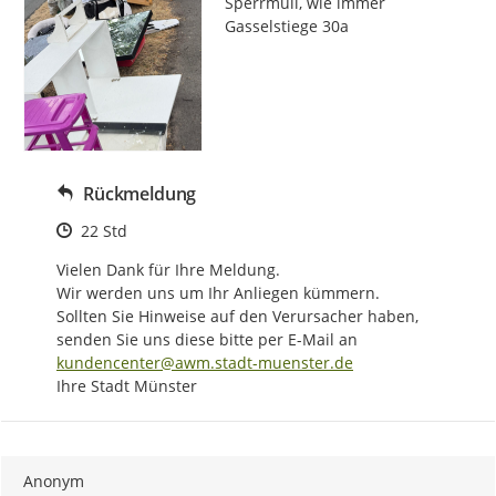
Sperrmüll, wie immer 
Gasselstiege 30a
Rückmeldung
Zeitpunkt des Erstellens
22 Std
Vielen Dank für Ihre Meldung.

Wir werden uns um Ihr Anliegen kümmern.

Sollten Sie Hinweise auf den Verursacher haben, 
senden Sie uns diese bitte per E-Mail an 
kundencenter@awm.stadt-muenster.de
Ihre Stadt Münster
Anonym