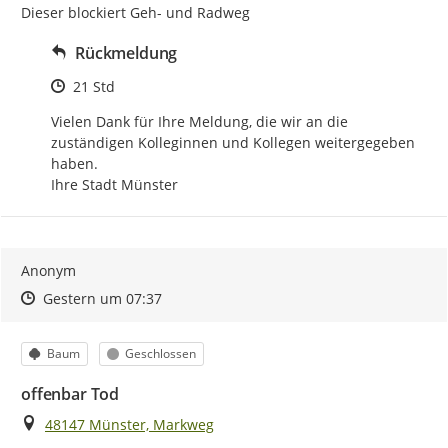
Dieser blockiert Geh- und Radweg
Rückmeldung
Zeitpunkt des Erstellens
21 Std
Vielen Dank für Ihre Meldung, die wir an die 
zuständigen Kolleginnen und Kollegen weitergegeben 
haben.

Ihre Stadt Münster
Anonym
Zeitpunkt des Erstellens
Zeitpunkt des Erstellens
Zur Äußerung
Gestern um 07:37
Kategorie
Status
Baum
Geschlossen
offenbar Tod
Ort
48147 Münster, Markweg