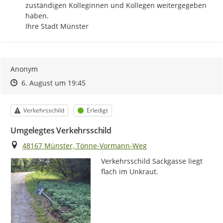
zuständigen Kolleginnen und Kollegen weitergegeben 
haben.

Ihre Stadt Münster
Anonym
Zeitpunkt des Erstellens
Zeitpunkt des Erstellens
Zur Äußerung
6. August um 19:45
Kategorie
Status
Verkehrsschild
Erledigt
Umgelegtes Verkehrsschild
Ort
48167 Münster, Tönne-Vormann-Weg
Verkehrsschild Sackgasse liegt 
flach im Unkraut.