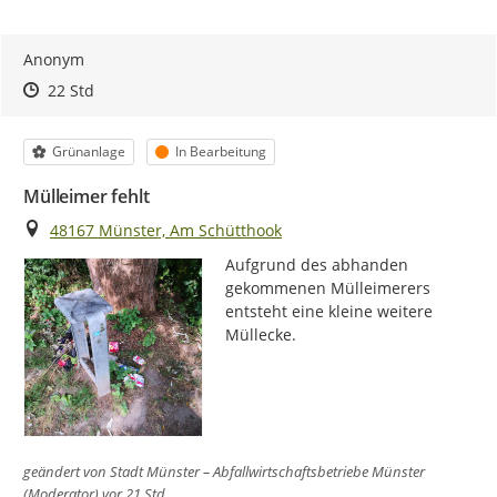
Anonym
Zeitpunkt des Erstellens
Zeitpunkt des Erstellens
Zur Äußerung
22 Std
Kategorie
Status
Grünanlage
In Bearbeitung
Mülleimer fehlt
Ort
48167 Münster, Am Schütthook
Aufgrund des abhanden 
gekommenen Mülleimerers 
entsteht eine kleine weitere 
Müllecke.
geändert von
Stadt Münster – Abfallwirtschaftsbetriebe Münster
(Moderator)
vor 21 Std