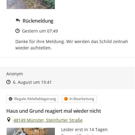
Rückmeldung
Zeitpunkt des Erstellens
Gestern um 07:49
Danke für ihre Meldung. Wir werden das Schild zeitnah 
wieder aufstellen.
Anonym
Zeitpunkt des Erstellens
Zeitpunkt des Erstellens
Zur Äußerung
6. August um 19:41
Kategorie
Status
Illegale Abfallablagerung
In Bearbeitung
Haus und Grund reagiert mal wieder nicht
Ort
48149 Münster, Steinfurter Straße
Leider erst in 14 Tagen 