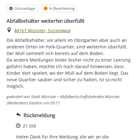
Kategorie
Status
Grünanlage
In Bearbeitung
Abfallbehälter weiterhin überfüllt
Ort
48167 Münster, Sussexweg
Die Abfallbehälter, vor allem im Obstgarten aber auch an 
anderen Orten im York-Quartier, sind weiterhin überfüllt. 
Der Müll sammelt sich bereits auf dem Boden.

Da andere Meldungen leider bisher nicht zu einer Leerung 
geführt haben, möchte ich noch darauf hinweisen, dass 
Kinder dort spielen, wo der Müll auf dem Boden liegt. Das 
neue Quartier sauber und sicher zu halten, ist so nicht 
möglich.
geändert von
Stadt Münster – Abfallwirtschaftsbetriebe Münster
(Moderator)
Gestern um 05:17
Rückmeldung
Zeitpunkt des Erstellens
21 Std
Vielen Dank für Ihre Meldung, die wir an die 