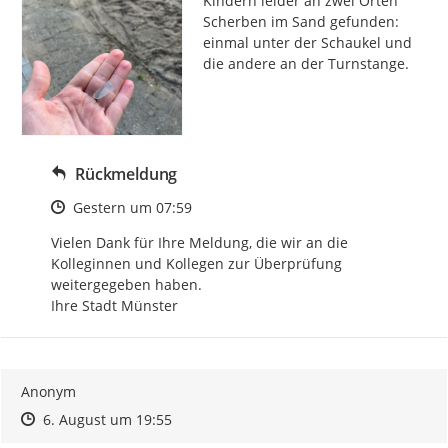
Kindern leider an zwei Orten 
Scherben im Sand gefunden: 
einmal unter der Schaukel und 
die andere an der Turnstange.
Rückmeldung
Zeitpunkt des Erstellens
Gestern um 07:59
Vielen Dank für Ihre Meldung, die wir an die 
Kolleginnen und Kollegen zur Überprüfung 
weitergegeben haben. 

Ihre Stadt Münster
Anonym
Zeitpunkt des Erstellens
Zeitpunkt des Erstellens
Zur Äußerung
6. August um 19:55