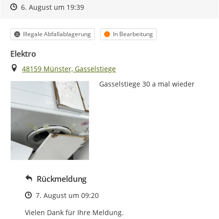
Zeitpunkt des Erstellens
Zeitpunkt des Erstellens
Zur Äußerung
6. August um 19:39
Kategorie
Status
Illegale Abfallablagerung
In Bearbeitung
Elektro
Ort
48159 Münster, Gasselstiege
Gasselstiege 30 a mal wieder
Rückmeldung
Zeitpunkt des Erstellens
7. August um 09:20
Vielen Dank für Ihre Meldung.
