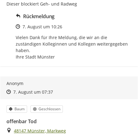
Dieser blockiert Geh- und Radweg
Rückmeldung
Zeitpunkt des Erstellens
7. August um 10:26
Vielen Dank für Ihre Meldung, die wir an die 
zuständigen Kolleginnen und Kollegen weitergegeben 
haben.

Ihre Stadt Münster
Anonym
Zeitpunkt des Erstellens
Zeitpunkt des Erstellens
Zur Äußerung
7. August um 07:37
Kategorie
Status
Baum
Geschlossen
offenbar Tod
Ort
48147 Münster, Markweg