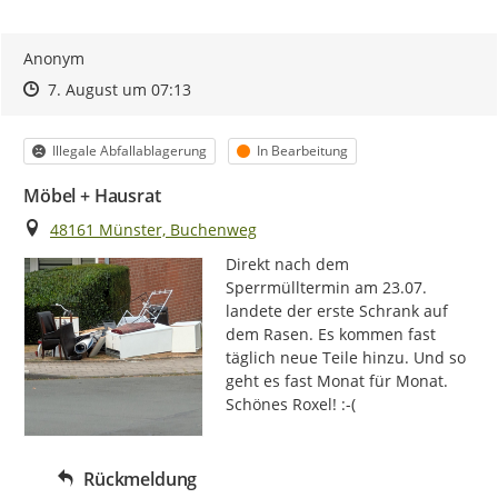
Anonym
Zeitpunkt des Erstellens
Zeitpunkt des Erstellens
Zur Äußerung
7. August um 07:13
Kategorie
Status
Illegale Abfallablagerung
In Bearbeitung
Möbel + Hausrat
Ort
48161 Münster, Buchenweg
Direkt nach dem 
Sperrmülltermin am 23.07. 
landete der erste Schrank auf 
dem Rasen. Es kommen fast 
täglich neue Teile hinzu. Und so 
geht es fast Monat für Monat. 
Schönes Roxel! :-(
Rückmeldung