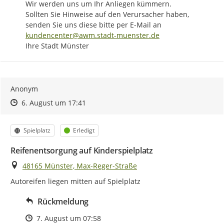
Wir werden uns um Ihr Anliegen kümmern.

Sollten Sie Hinweise auf den Verursacher haben, 
senden Sie uns diese bitte per E-Mail an 
kundencenter@awm.stadt-muenster.de
Ihre Stadt Münster
Anonym
Zeitpunkt des Erstellens
Zeitpunkt des Erstellens
Zur Äußerung
6. August um 17:41
Kategorie
Status
Spielplatz
Erledigt
Reifenentsorgung auf Kinderspielplatz
Ort
48165 Münster, Max-Reger-Straße
Autoreifen liegen mitten auf Spielplatz
Rückmeldung
Zeitpunkt des Erstellens
7. August um 07:58