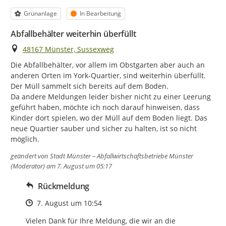
Kategorie
Status
Grünanlage
In Bearbeitung
Abfallbehälter weiterhin überfüllt
Ort
48167 Münster, Sussexweg
Die Abfallbehälter, vor allem im Obstgarten aber auch an 
anderen Orten im York-Quartier, sind weiterhin überfüllt. 
Der Müll sammelt sich bereits auf dem Boden.

Da andere Meldungen leider bisher nicht zu einer Leerung 
geführt haben, möchte ich noch darauf hinweisen, dass 
Kinder dort spielen, wo der Müll auf dem Boden liegt. Das 
neue Quartier sauber und sicher zu halten, ist so nicht 
möglich.
geändert von
Stadt Münster – Abfallwirtschaftsbetriebe Münster
(Moderator)
am 7. August um 05:17
Rückmeldung
Zeitpunkt des Erstellens
7. August um 10:54
Vielen Dank für Ihre Meldung, die wir an die 