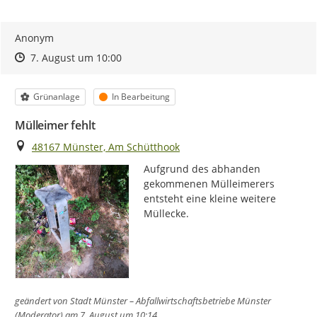
Anonym
Zeitpunkt des Erstellens
Zeitpunkt des Erstellens
Zur Äußerung
7. August um 10:00
Kategorie
Status
Grünanlage
In Bearbeitung
Mülleimer fehlt
Ort
48167 Münster, Am Schütthook
Aufgrund des abhanden 
gekommenen Mülleimerers 
entsteht eine kleine weitere 
Müllecke.
geändert von
Stadt Münster – Abfallwirtschaftsbetriebe Münster
(Moderator)
am 7. August um 10:14