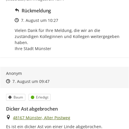
Rückmeldung
Zeitpunkt des Erstellens
7. August um 10:27
Vielen Dank für Ihre Meldung, die wir an die 
zuständigen Kolleginnen und Kollegen weitergegeben 
haben.

Ihre Stadt Münster
Anonym
Zeitpunkt des Erstellens
Zeitpunkt des Erstellens
Zur Äußerung
7. August um 09:47
Kategorie
Status
Baum
Erledigt
Dicker Ast abgebrochen
Ort
48167 Münster, Alter Postweg
Es ist ein dicker Ast von einer Linde abgebrochen.
