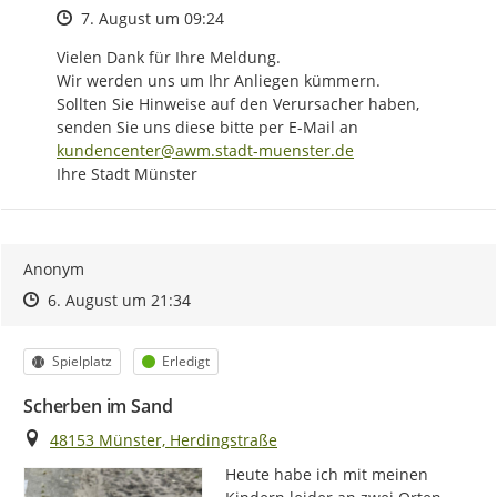
Zeitpunkt des Erstellens
7. August um 09:24
Vielen Dank für Ihre Meldung.

Wir werden uns um Ihr Anliegen kümmern.

Sollten Sie Hinweise auf den Verursacher haben, 
senden Sie uns diese bitte per E-Mail an 
kundencenter@awm.stadt-muenster.de
Ihre Stadt Münster
Anonym
Zeitpunkt des Erstellens
Zeitpunkt des Erstellens
Zur Äußerung
6. August um 21:34
Kategorie
Status
Spielplatz
Erledigt
Scherben im Sand
Ort
48153 Münster, Herdingstraße
Heute habe ich mit meinen 