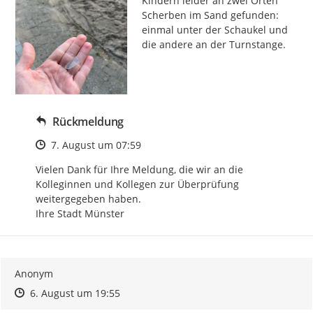
Kindern leider an zwei Orten 
Scherben im Sand gefunden: 
einmal unter der Schaukel und 
die andere an der Turnstange.
Rückmeldung
Zeitpunkt des Erstellens
7. August um 07:59
Vielen Dank für Ihre Meldung, die wir an die 
Kolleginnen und Kollegen zur Überprüfung 
weitergegeben haben. 

Ihre Stadt Münster
Anonym
Zeitpunkt des Erstellens
Zeitpunkt des Erstellens
Zur Äußerung
6. August um 19:55