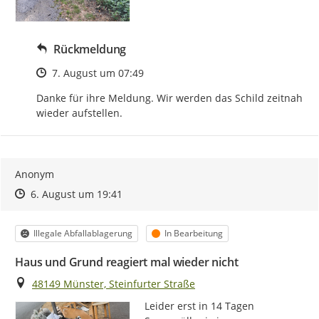
Rückmeldung
Zeitpunkt des Erstellens
7. August um 07:49
Danke für ihre Meldung. Wir werden das Schild zeitnah 
wieder aufstellen.
Anonym
Zeitpunkt des Erstellens
Zeitpunkt des Erstellens
Zur Äußerung
6. August um 19:41
Kategorie
Status
Illegale Abfallablagerung
In Bearbeitung
Haus und Grund reagiert mal wieder nicht
Ort
48149 Münster, Steinfurter Straße
Leider erst in 14 Tagen 