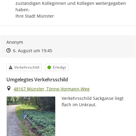
zuständigen Kolleginnen und Kollegen weitergegeben 
haben.

Ihre Stadt Münster
Anonym
Zeitpunkt des Erstellens
Zeitpunkt des Erstellens
Zur Äußerung
6. August um 19:45
Kategorie
Status
Verkehrsschild
Erledigt
Umgelegtes Verkehrsschild
Ort
48167 Münster, Tönne-Vormann-Weg
Verkehrsschild Sackgasse liegt 
flach im Unkraut.