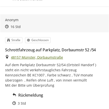
Anonym
Zeitpunkt des Erstellens
Zeitpunkt des Erstellens
Zur Äußerung
16 Std
Kategorie
Status
Straße
Geschlossen
Schrottfahrzeug auf Parkplatz, Dorbaumstr 52 /54
Ort
48157 Münster, Dorbaumstraße
Auf dem Parkplatz Dorbaumstr 52/54 (Ortsteil Handorf ) 
steht ein nicht verkehrstaugliches Fahrzeug

Kennzeichen BE KC1007 , Farbe schwarz , TüV monate 
überzogen  , Reifen ohne Luft , von innen vermüllt

Mit der Bitte um Überprüfung
Rückmeldung
Zeitpunkt des Erstellens
3 Std