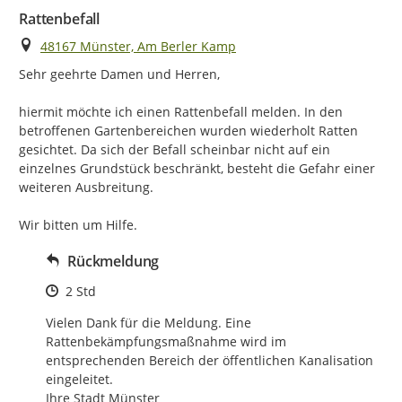
Rattenbefall
Ort
48167 Münster, Am Berler Kamp
Sehr geehrte Damen und Herren,

hiermit möchte ich einen Rattenbefall melden. In den 
betroffenen Gartenbereichen wurden wiederholt Ratten 
gesichtet. Da sich der Befall scheinbar nicht auf ein 
einzelnes Grundstück beschränkt, besteht die Gefahr einer 
weiteren Ausbreitung.

Wir bitten um Hilfe.
Rückmeldung
Zeitpunkt des Erstellens
2 Std
Vielen Dank für die Meldung. Eine 
Rattenbekämpfungsmaßnahme wird im 
entsprechenden Bereich der öffentlichen Kanalisation 
eingeleitet.

Ihre Stadt Münster