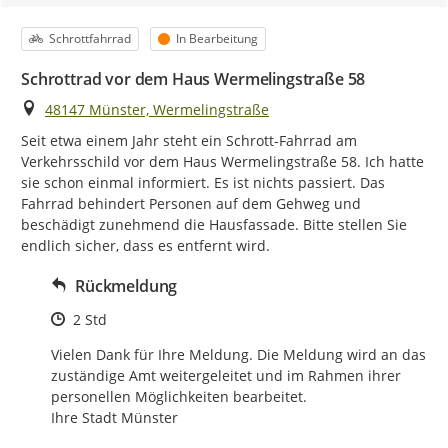
Kategorie
Status
Schrottfahrrad
In Bearbeitung
Schrottrad vor dem Haus Wermelingstraße 58
Ort
48147 Münster, Wermelingstraße
Seit etwa einem Jahr steht ein Schrott-Fahrrad am 
Verkehrsschild vor dem Haus Wermelingstraße 58. Ich hatte 
sie schon einmal informiert. Es ist nichts passiert. Das 
Fahrrad behindert Personen auf dem Gehweg und 
beschädigt zunehmend die Hausfassade. Bitte stellen Sie 
endlich sicher, dass es entfernt wird.
Rückmeldung
Zeitpunkt des Erstellens
2 Std
Vielen Dank für Ihre Meldung. Die Meldung wird an das 
zuständige Amt weitergeleitet und im Rahmen ihrer 
personellen Möglichkeiten bearbeitet.

Ihre Stadt Münster