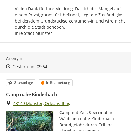
Vielen Dank für Ihre Meldung. Da sich der Mangel auf 
einem Privatgrundstück befindet, liegt die Zuständigkeit 
bei der/dem Grundstückseigentümer/-in und wird nicht 
durch die Stadt behoben.

Ihre Stadt Münster
Anonym
Zeitpunkt des Erstellens
Zeitpunkt des Erstellens
Zur Äußerung
Gestern um 09:54
Kategorie
Status
Grünanlage
In Bearbeitung
Camp nahe Kinderbach
Ort
48149 Münster, Orléans-Ring
Camp mit Zelt, Sperrmüll in 
Wäldchen nahe Kinderbach. 
Brandgefahr durch Grill bei 
aktuelle Trockenheit