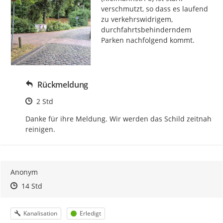
verschmutzt, so dass es laufend 
zu verkehrswidrigem, 
durchfahrtsbehinderndem 
Parken nachfolgend kommt.
Rückmeldung
Zeitpunkt des Erstellens
2 Std
Danke für ihre Meldung. Wir werden das Schild zeitnah 
reinigen.
Anonym
Zeitpunkt des Erstellens
Zeitpunkt des Erstellens
Zur Äußerung
14 Std
Kategorie
Status
Kanalisation
Erledigt