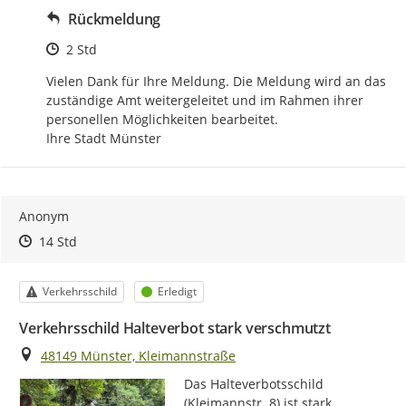
Rückmeldung
Zeitpunkt des Erstellens
2 Std
Vielen Dank für Ihre Meldung. Die Meldung wird an das 
zuständige Amt weitergeleitet und im Rahmen ihrer 
personellen Möglichkeiten bearbeitet.

Ihre Stadt Münster
Anonym
Zeitpunkt des Erstellens
Zeitpunkt des Erstellens
Zur Äußerung
14 Std
Kategorie
Status
Verkehrsschild
Erledigt
Verkehrsschild Halteverbot stark verschmutzt
Ort
48149 Münster, Kleimannstraße
Das Halteverbotsschild 
(Kleimannstr. 8) ist stark 