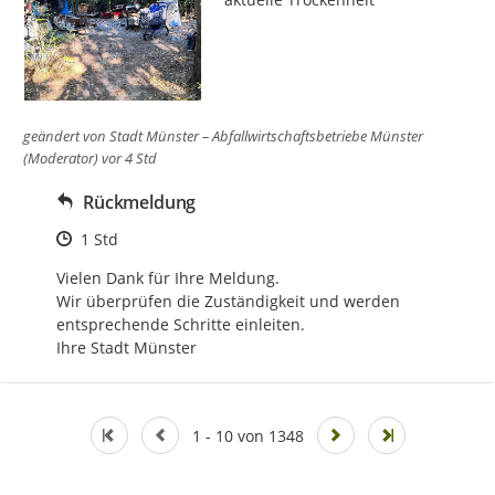
geändert von
Stadt Münster – Abfallwirtschaftsbetriebe Münster
(Moderator)
vor 4 Std
Rückmeldung
Zeitpunkt des Erstellens
1 Std
Vielen Dank für Ihre Meldung.

Wir überprüfen die Zuständigkeit und werden 
entsprechende Schritte einleiten.

Ihre Stadt Münster
1 - 10 von 1348