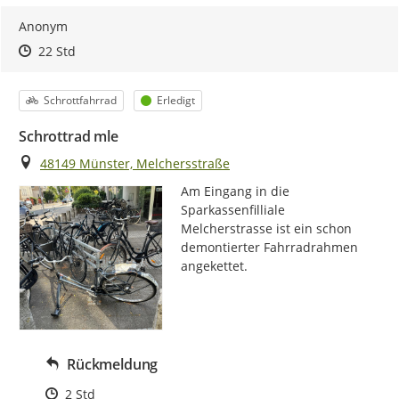
Anonym
Zeitpunkt des Erstellens
Zeitpunkt des Erstellens
Zur Äußerung
22 Std
Kategorie
Status
Schrottfahrrad
Erledigt
Schrottrad mle
Ort
48149 Münster, Melchersstraße
Am Eingang in die 
Sparkassenfilliale 
Melcherstrasse ist ein schon 
demontierter Fahrradrahmen 
angekettet.
Rückmeldung
Zeitpunkt des Erstellens
2 Std