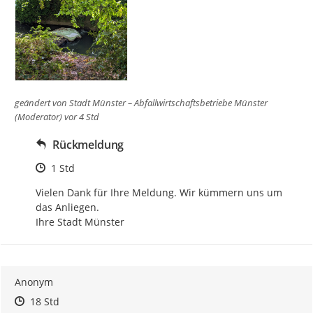
geändert von
Stadt Münster – Abfallwirtschaftsbetriebe Münster
(Moderator)
vor 4 Std
Rückmeldung
Zeitpunkt des Erstellens
1 Std
Vielen Dank für Ihre Meldung. Wir kümmern uns um 
das Anliegen.

Ihre Stadt Münster
Anonym
Zeitpunkt des Erstellens
Zeitpunkt des Erstellens
Zur Äußerung
18 Std