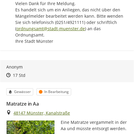
Vielen Dank für Ihre Meldung.

Es handelt sich um ein Anliegen, das nicht über den 
Mängelmelder bearbeitet werden kann. Bitte wenden 
Sie sich telefonisch (0251/4921111) oder schriftlich 
(
ordnungsamt@stadt-muenster.de
) an das 
Ordnungsamt.

Ihre Stadt Münster
Anonym
Zeitpunkt des Erstellens
Zeitpunkt des Erstellens
Zur Äußerung
17 Std
Kategorie
Status
Gewässer
In Bearbeitung
Matratze in Aa
Ort
48147 Münster, Kanalstraße
Eine Matratze vergammelt in der 
Aa und müsste entsorgt werden.