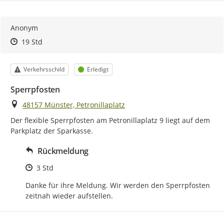
Anonym
Zeitpunkt des Erstellens
Zeitpunkt des Erstellens
Zur Äußerung
19 Std
Kategorie
Status
Verkehrsschild
Erledigt
Sperrpfosten
Ort
48157 Münster, Petronillaplatz
Der flexible Sperrpfosten am Petronillaplatz 9 liegt auf dem 
Parkplatz der Sparkasse.
Rückmeldung
Zeitpunkt des Erstellens
3 Std
Danke für ihre Meldung. Wir werden den Sperrpfosten 
zeitnah wieder aufstellen.