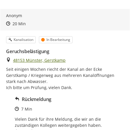
Anonym
Zeitpunkt des Erstellens
Zeitpunkt des Erstellens
Zur Äußerung
20 Min
Kategorie
Status
Kanalisation
In Bearbeitung
Geruchsbelästigung
Ort
48153 Münster, Gerstkamp
Seit einigen Wochen riecht der Kanal an der Ecke 
Gerstkamp / Kriegerweg aus mehreren Kanalöffnungen 
stark nach Abwasser.

Ich bitte um Prüfung, vielen Dank.
Rückmeldung
Zeitpunkt des Erstellens
7 Min
Vielen Dank für ihre Meldung, die wir an die 
zuständigen Kollegen weitergegeben haben.
