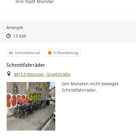
Ihre Stadt Münster
Anonym
Zeitpunkt des Erstellens
Zeitpunkt des Erstellens
Zur Äußerung
13 Std
Kategorie
Status
Schrottfahrrad
In Bearbeitung
Schrottfahrräder
Ort
48153 Münster, Graelstraße
Seit Monaten nicht bewegte 
Schrottfahrräder.