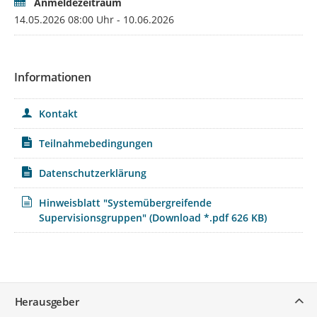
Anmeldezeitraum
Ziel: Lösungsraum
14.05.2026 08:00 Uhr - 10.06.2026
für die
falleinbringende
Person erweitern;
Stärkung der
Informationen
professionellen
Handlungsfähigkeit
und Kompetenz
Kontakt
Wir behalten uns
mögliche
Teilnahmebedingungen
Veränderungen in
der
Datenschutzerklärung
Gruppenzusammen
setzung mit Blick auf
Hinweisblatt "Systemübergreifende
Gruppengröße und
Supervisionsgruppen"
(Download *.pdf 626 KB)
strukturell sinnvolle
Gruppenkriterien
(Schulformmischung
, bisherige
Gruppenzugehörigk
Service
Herausgeber
eit, persönliche