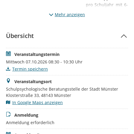
pro Schuljahr mit 6-
10
Mehr anzeigen
Schulsozialarbeiten
den aller
Schulformen
Übersicht
Gemeinsame
Beratung von
Anliegen aus dem
Veranstaltungstermin
beruflichen Alltag
der Teilnehmenden
Mittwoch 07.10.2026 08:30 - 10:30 Uhr
(Fallbesprechungen,
Termin speichern
Teamthemen,
Psychohygiene, etc.)
Veranstaltungsort
Strukturiertes
Schulpsychologische Beratungsstelle der Stadt Münster
Vorgehen mit
Klosterstraße 33, 48143 Münster
unterschiedlichen
In Google Maps anzeigen
kreativen und
lösungsorientierten
Anmeldung
Methoden unter
Anmeldung erforderlich
Einbezug der
Gruppe