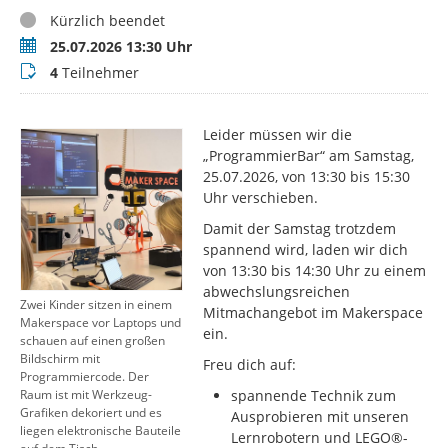
Status
Kürzlich beendet
Termin
25.07.2026 13:30 Uhr
Teilnehmer
4
Teilnehmer
Leider müssen wir die
„ProgrammierBar“ am Samstag,
25.07.2026, von 13:30 bis 15:30
Uhr verschieben.
Damit der Samstag trotzdem
spannend wird, laden wir dich
von 13:30 bis 14:30 Uhr zu einem
abwechslungsreichen
Zwei Kinder sitzen in einem
Mitmachangebot im Makerspace
Makerspace vor Laptops und
ein.
schauen auf einen großen
Bildschirm mit
Freu dich auf:
Programmiercode. Der
spannende Technik zum
Raum ist mit Werkzeug-
Grafiken dekoriert und es
Ausprobieren mit unseren
liegen elektronische Bauteile
Lernrobotern und LEGO®-