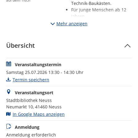
auf dem Tisch
Technik-Baukästen.
Für junge Menschen ab 12
Jahren.
Ein Bibliotheksausweis ist
Mehr anzeigen
nicht erforderlich.
Anmeldung über das
Anmeldeformular
Übersicht
Unser Tipp:
Im Makerspace der Stadtbibliothek könnt ihr eure Projekte
Veranstaltungstermin
auch in Eigenregie durchführen. Welche Geräte euch zur
Samstag 25.07.2026 13:30 - 14:30 Uhr
Verfügung stehen und wie das funktioniert, erfahrt ihr auf
Termin speichern
unserer
Homepage
.
Schaut doch auch mal bei unserer
„LeihBar – Bibliothek der
Veranstaltungsort
Dinge“
vorbei. Leihen statt kaufen!
Stadtbibliothek Neuss
Neumarkt 10, 41460 Neuss
Werde ein Maker!
In Google Maps anzeigen
Zurück zur Veranstaltungsübersicht.
Anmeldung
Anmeldung erforderlich