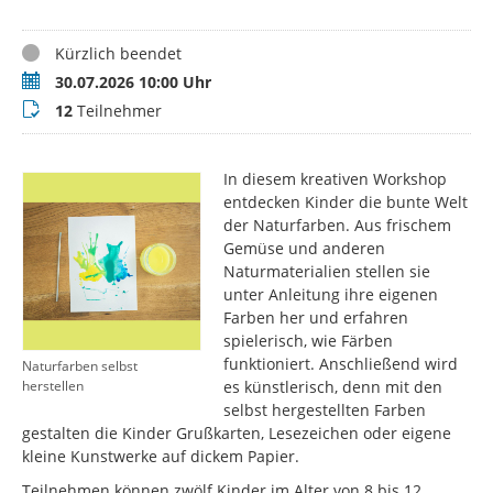
Status
Kürzlich beendet
Termin
30.07.2026 10:00 Uhr
Teilnehmer
12
Teilnehmer
In diesem kreativen Workshop
entdecken Kinder die bunte Welt
der Naturfarben. Aus frischem
Gemüse und anderen
Naturmaterialien stellen sie
unter Anleitung ihre eigenen
Farben her und erfahren
spielerisch, wie Färben
funktioniert. Anschließend wird
Naturfarben selbst
es künstlerisch, denn mit den
herstellen
selbst hergestellten Farben
gestalten die Kinder Grußkarten, Lesezeichen oder eigene
kleine Kunstwerke auf dickem Papier.
Teilnehmen können zwölf Kinder im Alter von 8 bis 12