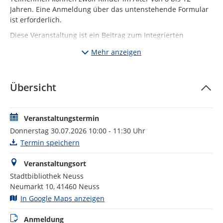
Jahren. Eine Anmeldung über das untenstehende Formular
ist erforderlich.
Diese Veranstaltung ist ein Beitrag zum Integrierten
Klimaschutzkonzept der Stadt Neuss.
Mehr anzeigen
Bei dieser Veranstaltung kann ein Stempel für den
SommerLeseClub gesammelt werden.
Der SommerLeseClub, eines der größten Leseförderprojekte
Übersicht
in Nordrhein-Westfalen, richtet sich an Menschen aller
Altersgruppen. Die Teilnehmer*innen können entweder als
Team oder individuell mitmachen und während der
Veranstaltungstermin
Sommerferien Stempel für gelesene Bücher, Hörbücher und
Donnerstag 30.07.2026 10:00 - 11:30 Uhr
besuchte Veranstaltungen in ihren Logbüchern sammeln.
Termin speichern
Weitere Informationen und das Anmeldeformular zum
SommerLeseClub finden Sie auf unserer
Website
.
Veranstaltungsort
Stadtbibliothek Neuss
Neumarkt 10, 41460 Neuss
In Google Maps anzeigen
Anmeldung